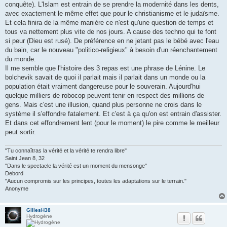
conquête). L'Islam est entrain de se prendre la modernité dans les dents,
avec exactement le même effet que pour le christianisme et le judaïsme.
Et cela finira de la même manière ce n'est qu'une question de temps et
tous va nettement plus vite de nos jours. A cause des techno qui te font
si peur (Dieu est rusé). De préférence en ne jetant pas le bébé avec l'eau
du bain, car le nouveau "politico-religieux" à besoin d'un réenchantement
du monde.
Il me semble que l'histoire des 3 repas est une phrase de Lénine. Le
bolchevik savait de quoi il parlait mais il parlait dans un monde ou la
population était vraiment dangereuse pour le souverain. Aujourd'hui
quelque milliers de robocop peuvent tenir en respect des millions de
gens. Mais c'est une illusion, quand plus personne ne crois dans le
système il s'effondre fatalement. Et c'est à ça qu'on est entrain d'assister.
Et dans cet effondrement lent (pour le moment) le pire comme le meilleur
peut sortir.
"Tu connaîtras la vérité et la vérité te rendra libre"
Saint Jean 8, 32
"Dans le spectacle la vérité est un moment du mensonge"
Debord
"Aucun compromis sur les principes, toutes les adaptations sur le terrain."
Anonyme
GillesH38
Hydrogène