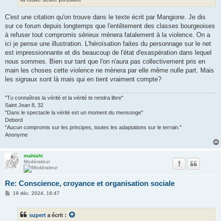
C'est une citation qu'on trouve dans le texte écrit par Mangione. Je dis
sur ce forum depuis longtemps que l'entêtement des classes bourgeoises
à refuser tout compromis sérieux mènera fatalement à la violence. On a
ici je pense une illustration. L'héroïsation faites du personnage sur le net
est impressionnante et dis beaucoup de l'état d'exaspération dans lequel
nous sommes. Bien sur tant que l'on n'aura pas collectivement pris en
main les choses cette violence ne mènera par elle même nulle part. Mais
les signaux sont là mais qui en tient vraiment compte?
"Tu connaîtras la vérité et la vérité te rendra libre"
Saint Jean 8, 32
"Dans le spectacle la vérité est un moment du mensonge"
Debord
"Aucun compromis sur les principes, toutes les adaptations sur le terrain."
Anonyme
mahiahi
Modérateur
Re: Conscience, croyance et organisation sociale
M
19 déc. 2024, 16:47
e
s
s
supert
a écrit :
a