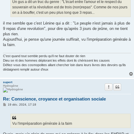
g
Un gus a dit un truc du genre : "L'écart entre l'amour et le respect du
e
souverain et la révolution est de trois (non)repas". Comme de nos jours
on a à bouffer, c'est un peu plus long que 3 repas...
il me semble que c'est Lénine qui a dit : "Le peuple n'est jamais à plus de
9 repas d'une revolution", pour dire qu'après 3 jours de jeûne, on ne tient
plus rien.
Aujourd'hui, je pense qu'une journée suffirait, vu l'impréparation générale à
la faim.
C'est quand tout semble perdu qu'il ne faut douter de rien
Dieu se rit des hommes déplorant les effets dont ils chérissent les causes
Défiez-vous des cosmopolites allant chercher loin dans leurs livres des devoirs qu'ils
dédaignent remplir autour d'eux
supert
Hydrogène
Re: Conscience, croyance et organisation sociale
M
19 déc. 2024, 17:18
e
s
s
a
g
Vu l'impréparation générale à la faim
e