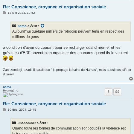
Re: Conscience, croyance et organisation sociale
M
12 juin 2024, 10:52
e
s
s
nemo
a écrit :
a
g
Aujourd'hui quelque milliers de robocop peuvent tenir en respect des
e
millions de gens.
à condition d'avoir du courant pour se recharger quand même, et les
grévistes d'EDF savent bien organiser des coupures quand ils le veulent
Zan, zendegi, azadi. Il parait que " je propage la haine du Hamas", mais aussi des juifs et
d'Israël.
nemo
Hydrogène
Re: Conscience, croyance et organisation sociale
M
19 déc. 2024, 15:45
e
s
s
unabomber a écrit :
a
g
Quand toute les formes de communication sont coupés la violence est
e
la issue seule possible