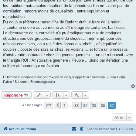
Un de mes argument s'appuie sur un bon juif: Levi strauss qui montre que
les tradition matriarcales résultent de la période ou l'on ne faisait pas de
corrélation , encore moins de causalités , entre copulation et
reproduction.
Du coup la référence masculine de l'enfant était le frere de la mère
...coutume encore active meme au 24 e étage de certaines banlieues.
La découverte de la causalité n'a pu éradiquer pas mal de pratiques
structurantes des groupes...thème du cliquet.....meme qd, pour des
raisons cognitives, on a refilé des nanas aux chefs , déséquilibré les
couples , boosté des razzias chez les voisins ....et forcé un processus
d'aristocratie patriarcale chez les jeunes guerriers ....on se retrouvait avec
le triangle ROI / Aristocratie guerriere / Peuple ....donc par itération une
culture autonome qui va évoluer.
L'Homme succombera tué par l'excès de ce qu'il appelle la civilisation. ( Jean Henri
Fabre / Souvenirs Entomologiques)
Actions rapides de modératio
Répondre
Page
37
sur
37
1
33
34
35
36
37
Précédent
547 messages
…
Aller
Accueil du forum
Fuseau horaire sur
UTC+02:00