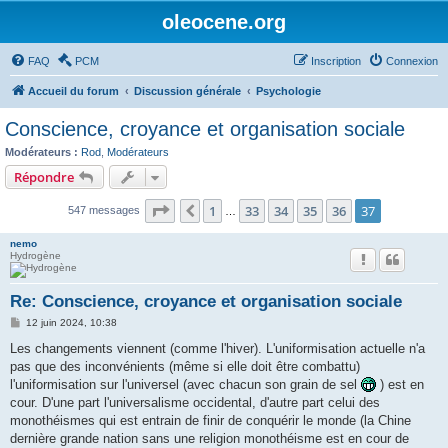
oleocene.org
FAQ
PCM
Inscription
Connexion
Accueil du forum
Discussion générale
Psychologie
Conscience, croyance et organisation sociale
Modérateurs :
Rod
,
Modérateurs
Répondre
Page
37
sur
37
1
33
34
35
36
37
Précédent
547 messages
…
nemo
Hydrogène
Re: Conscience, croyance et organisation sociale
M
12 juin 2024, 10:38
e
s
Les changements viennent (comme l'hiver). L'uniformisation actuelle n'a
s
pas que des inconvénients (même si elle doit être combattu)
a
g
l'uniformisation sur l'universel (avec chacun son grain de sel
) est en
e
cour. D'une part l'universalisme occidental, d'autre part celui des
monothéismes qui est entrain de finir de conquérir le monde (la Chine
dernière grande nation sans une religion monothéisme est en cour de