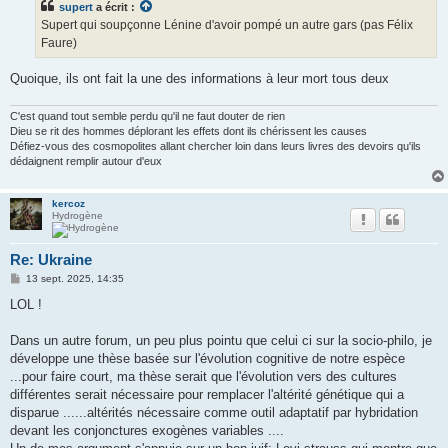
supert
a écrit :
Supert qui soupçonne Lénine d'avoir pompé un autre gars (pas Félix
Faure)
Quoique, ils ont fait la une des informations à leur mort tous deux
C'est quand tout semble perdu qu'il ne faut douter de rien
Dieu se rit des hommes déplorant les effets dont ils chérissent les causes
Défiez-vous des cosmopolites allant chercher loin dans leurs livres des devoirs qu'ils
dédaignent remplir autour d'eux
kercoz
Hydrogène
Re: Ukraine
M
13 sept. 2025, 14:35
e
s
LOL !
s
a
g
Dans un autre forum, un peu plus pointu que celui ci sur la socio-philo, je
e
développe une thèse basée sur l'évolution cognitive de notre espèce
...pour faire court, ma thèse serait que l'évolution vers des cultures
différentes serait nécessaire pour remplacer l'altérité génétique qui a
disparue ......altérités nécessaire comme outil adaptatif par hybridation
devant les conjonctures exogènes variables ....