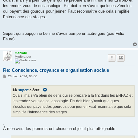
Ouais, mais y'a plein de gens qui se prépare à la fin: dans les EHPAD et
les rendez-vous de collapsologie. Pis doit bien y'avoir quelques z'écolos
qui payent des gourous pour jeûner. Faut reconnaître que cela simplifie
l'intendance des stages...
Supert qui soupçonne Lénine d'avoir pompé un autre gars (pas Félix
Faure)
mahiahi
Modérateur
Re: Conscience, croyance et organisation sociale
M
20 déc. 2024, 00:00
e
s
s
supert
a écrit :
a
g
Ouais, mais y'a plein de gens qui se prépare à la fin: dans les EHPAD et
e
les rendez-vous de collapsologie. Pis doit bien y'avoir quelques
z'écolos qui payent des gourous pour jeûner. Faut reconnaître que cela
simplifie l'intendance des stages..
.
À mon avis, les premiers ont choisi un objectif plus atteignable