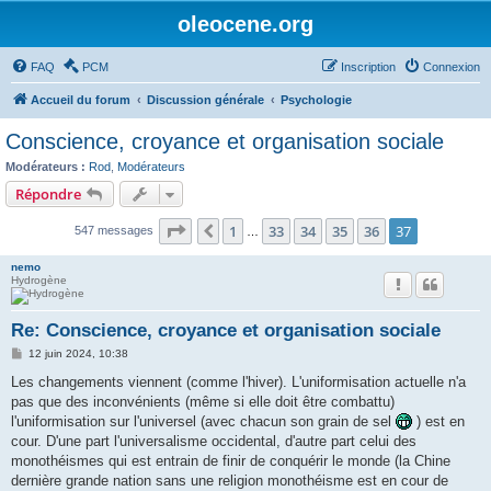
oleocene.org
FAQ
PCM
Inscription
Connexion
Accueil du forum
Discussion générale
Psychologie
Conscience, croyance et organisation sociale
Modérateurs :
Rod
,
Modérateurs
Répondre
Page
37
sur
37
1
33
34
35
36
37
Précédent
547 messages
…
nemo
Hydrogène
Re: Conscience, croyance et organisation sociale
M
12 juin 2024, 10:38
e
s
Les changements viennent (comme l'hiver). L'uniformisation actuelle n'a
s
pas que des inconvénients (même si elle doit être combattu)
a
g
l'uniformisation sur l'universel (avec chacun son grain de sel
) est en
e
cour. D'une part l'universalisme occidental, d'autre part celui des
monothéismes qui est entrain de finir de conquérir le monde (la Chine
dernière grande nation sans une religion monothéisme est en cour de