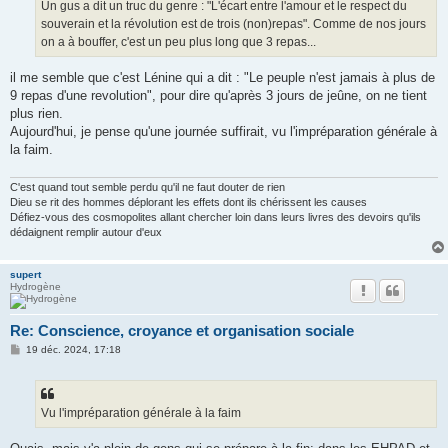
g
Un gus a dit un truc du genre : "L'écart entre l'amour et le respect du
e
souverain et la révolution est de trois (non)repas". Comme de nos jours
on a à bouffer, c'est un peu plus long que 3 repas...
il me semble que c'est Lénine qui a dit : "Le peuple n'est jamais à plus de
9 repas d'une revolution", pour dire qu'après 3 jours de jeûne, on ne tient
plus rien.
Aujourd'hui, je pense qu'une journée suffirait, vu l'impréparation générale à
la faim.
C'est quand tout semble perdu qu'il ne faut douter de rien
Dieu se rit des hommes déplorant les effets dont ils chérissent les causes
Défiez-vous des cosmopolites allant chercher loin dans leurs livres des devoirs qu'ils
dédaignent remplir autour d'eux
supert
Hydrogène
Re: Conscience, croyance et organisation sociale
M
19 déc. 2024, 17:18
e
s
s
a
g
Vu l'impréparation générale à la faim
e