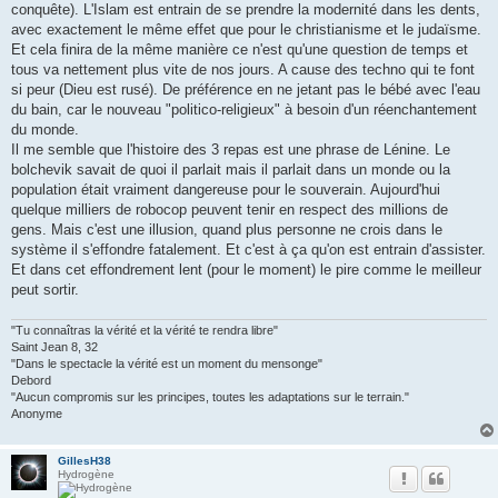
conquête). L'Islam est entrain de se prendre la modernité dans les dents,
avec exactement le même effet que pour le christianisme et le judaïsme.
Et cela finira de la même manière ce n'est qu'une question de temps et
tous va nettement plus vite de nos jours. A cause des techno qui te font
si peur (Dieu est rusé). De préférence en ne jetant pas le bébé avec l'eau
du bain, car le nouveau "politico-religieux" à besoin d'un réenchantement
du monde.
Il me semble que l'histoire des 3 repas est une phrase de Lénine. Le
bolchevik savait de quoi il parlait mais il parlait dans un monde ou la
population était vraiment dangereuse pour le souverain. Aujourd'hui
quelque milliers de robocop peuvent tenir en respect des millions de
gens. Mais c'est une illusion, quand plus personne ne crois dans le
système il s'effondre fatalement. Et c'est à ça qu'on est entrain d'assister.
Et dans cet effondrement lent (pour le moment) le pire comme le meilleur
peut sortir.
"Tu connaîtras la vérité et la vérité te rendra libre"
Saint Jean 8, 32
"Dans le spectacle la vérité est un moment du mensonge"
Debord
"Aucun compromis sur les principes, toutes les adaptations sur le terrain."
Anonyme
GillesH38
Hydrogène