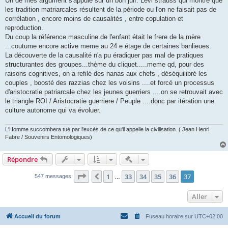
Un de mes argument s'appuie sur un bon juif: Levi strauss qui montre que
les tradition matriarcales résultent de la période ou l'on ne faisait pas de
corrélation , encore moins de causalités , entre copulation et
reproduction.
Du coup la référence masculine de l'enfant était le frere de la mère
...coutume encore active meme au 24 e étage de certaines banlieues.
La découverte de la causalité n'a pu éradiquer pas mal de pratiques
structurantes des groupes...thème du cliquet.....meme qd, pour des
raisons cognitives, on a refilé des nanas aux chefs , déséquilibré les
couples , boosté des razzias chez les voisins ....et forcé un processus
d'aristocratie patriarcale chez les jeunes guerriers ....on se retrouvait avec
le triangle ROI / Aristocratie guerriere / Peuple ....donc par itération une
culture autonome qui va évoluer.
L'Homme succombera tué par l'excès de ce qu'il appelle la civilisation. ( Jean Henri
Fabre / Souvenirs Entomologiques)
Actions rapides de modératio
Répondre
Page
37
sur
37
1
33
34
35
36
37
Précédent
547 messages
…
Aller
Accueil du forum
Fuseau horaire sur
UTC+02:00