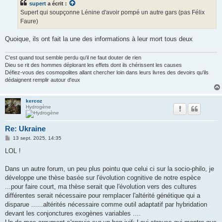
supert
a écrit :
Supert qui soupçonne Lénine d'avoir pompé un autre gars (pas Félix
Faure)
Quoique, ils ont fait la une des informations à leur mort tous deux
C'est quand tout semble perdu qu'il ne faut douter de rien
Dieu se rit des hommes déplorant les effets dont ils chérissent les causes
Défiez-vous des cosmopolites allant chercher loin dans leurs livres des devoirs qu'ils
dédaignent remplir autour d'eux
kercoz
Hydrogène
Re: Ukraine
M
13 sept. 2025, 14:35
e
s
LOL !
s
a
g
Dans un autre forum, un peu plus pointu que celui ci sur la socio-philo, je
e
développe une thèse basée sur l'évolution cognitive de notre espèce
...pour faire court, ma thèse serait que l'évolution vers des cultures
différentes serait nécessaire pour remplacer l'altérité génétique qui a
disparue ......altérités nécessaire comme outil adaptatif par hybridation
devant les conjonctures exogènes variables ....