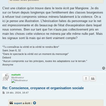
C'est une citation qu'on trouve dans le texte écrit par Mangione. Je dis
sur ce forum depuis longtemps que l'entêtement des classes bourgeoises
à refuser tout compromis sérieux mènera fatalement à la violence. On a
ici je pense une illustration. L'héroïsation faites du personnage sur le net
est impressionnante et dis beaucoup de l'état d'exaspération dans lequel
nous sommes. Bien sur tant que l'on n'aura pas collectivement pris en
main les choses cette violence ne mènera par elle même nulle part. Mais
les signaux sont là mais qui en tient vraiment compte?
"Tu connaîtras la vérité et la vérité te rendra libre"
Saint Jean 8, 32
"Dans le spectacle la vérité est un moment du mensonge"
Debord
"Aucun compromis sur les principes, toutes les adaptations sur le terrain."
Anonyme
mahiahi
Modérateur
Re: Conscience, croyance et organisation sociale
M
19 déc. 2024, 16:47
e
s
s
supert
a écrit :
a