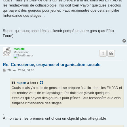
Ouais, mais y'a plein de gens qui se prépare à la fin: dans les EHPAD et
les rendez-vous de collapsologie. Pis doit bien y'avoir quelques z'écolos
qui payent des gourous pour jeûner. Faut reconnaître que cela simplifie
l'intendance des stages...
Supert qui soupçonne Lénine d'avoir pompé un autre gars (pas Félix
Faure)
mahiahi
Modérateur
Re: Conscience, croyance et organisation sociale
M
20 déc. 2024, 00:00
e
s
s
supert
a écrit :
a
g
Ouais, mais y'a plein de gens qui se prépare à la fin: dans les EHPAD et
e
les rendez-vous de collapsologie. Pis doit bien y'avoir quelques
z'écolos qui payent des gourous pour jeûner. Faut reconnaître que cela
simplifie l'intendance des stages..
.
À mon avis, les premiers ont choisi un objectif plus atteignable