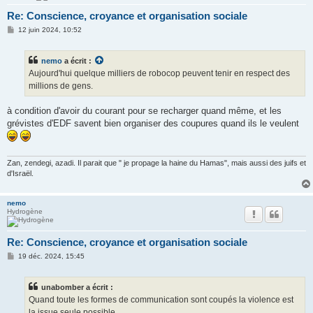
Re: Conscience, croyance et organisation sociale
M
12 juin 2024, 10:52
e
s
s
nemo
a écrit :
a
g
Aujourd'hui quelque milliers de robocop peuvent tenir en respect des
e
millions de gens.
à condition d'avoir du courant pour se recharger quand même, et les
grévistes d'EDF savent bien organiser des coupures quand ils le veulent
Zan, zendegi, azadi. Il parait que " je propage la haine du Hamas", mais aussi des juifs et
d'Israël.
nemo
Hydrogène
Re: Conscience, croyance et organisation sociale
M
19 déc. 2024, 15:45
e
s
s
unabomber a écrit :
a
g
Quand toute les formes de communication sont coupés la violence est
e
la issue seule possible