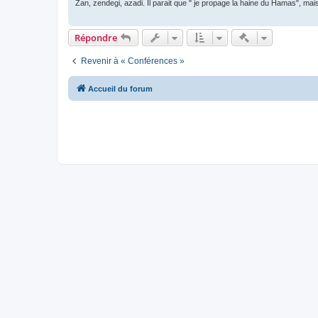
Zan, zendegi, azadi. Il parait que " je propage la haine du Hamas", mais 
Actions rapide
Répondre
Revenir à « Conférences »
Accueil du forum