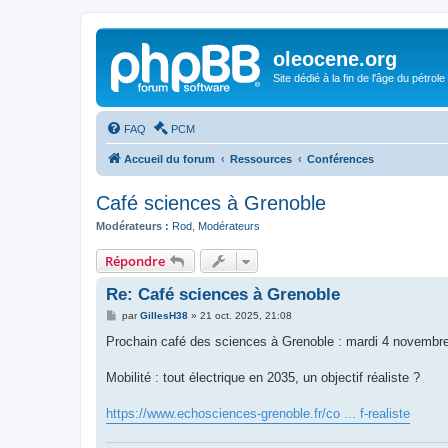
oleocene.org
Site dédié à la fin de l'âge du pétrole
FAQ
PCM
Accueil du forum
Ressources
Conférences
Café sciences à Grenoble
Modérateurs :
Rod
,
Modérateurs
Répondre
Re: Café sciences à Grenoble
M
par
GillesH38
»
21 oct. 2025, 21:08
e
s
Prochain café des sciences à Grenoble : mardi 4 novembr
s
a
g
Mobilité : tout électrique en 2035, un objectif réaliste ?
e
https://www.echosciences-grenoble.fr/co ... f-realiste