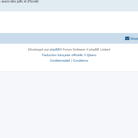
aussi des juifs et d'Israël.
s de modération
Nous
Développé par
phpBB
® Forum Software © phpBB Limited
Traduction française officielle
©
Qiaeru
Confidentialité
|
Conditions