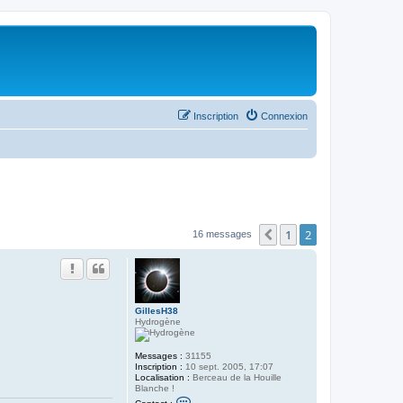
Inscription
Connexion
1
2
Précédent
16 messages
GillesH38
Hydrogène
Messages :
31155
Inscription :
10 sept. 2005, 17:07
Localisation :
Berceau de la Houille
Blanche !
C