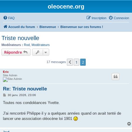
oleocene.org
FAQ
Inscription
Connexion
Accueil du forum
Bienvenue
Bienvenue sur ces forums !
Triste nouvelle
Modérateurs :
Rod
,
Modérateurs
Répondre
1
2
Précédent
17 messages
Eric
Site Admin
Re: Triste nouvelle
M
30 janv. 2026, 23:06
e
s
Toutes nos condoléances Yvette.
s
a
g
J'ai rencontré Philippe il y a quelques années quand on avait tenté de
e
lancer une association oléocène loi 1901
Jeuf