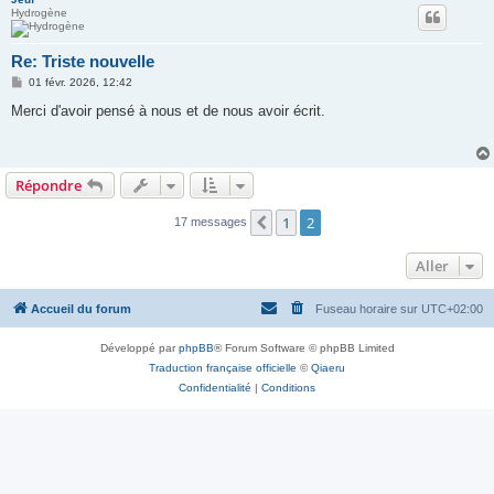
Hydrogène
Re: Triste nouvelle
M
01 févr. 2026, 12:42
e
s
Merci d'avoir pensé à nous et de nous avoir écrit.
s
a
g
e
Répondre
1
2
Précédent
17 messages
Aller
Accueil du forum
Fuseau horaire sur
UTC+02:00
Développé par
phpBB
® Forum Software © phpBB Limited
Traduction française officielle
©
Qiaeru
Confidentialité
|
Conditions