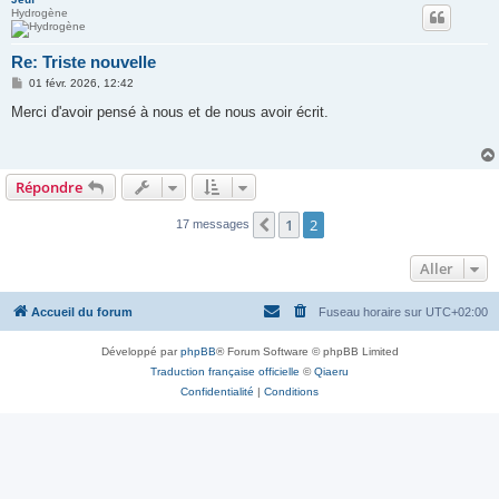
Hydrogène
Re: Triste nouvelle
M
01 févr. 2026, 12:42
e
s
Merci d'avoir pensé à nous et de nous avoir écrit.
s
a
g
e
Répondre
1
2
Précédent
17 messages
Aller
Accueil du forum
Fuseau horaire sur
UTC+02:00
Développé par
phpBB
® Forum Software © phpBB Limited
Traduction française officielle
©
Qiaeru
Confidentialité
|
Conditions