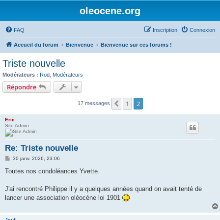
oleocene.org
FAQ
Inscription
Connexion
Accueil du forum
Bienvenue
Bienvenue sur ces forums !
Triste nouvelle
Modérateurs :
Rod
,
Modérateurs
Répondre
1
2
Précédent
17 messages
Eric
Site Admin
Re: Triste nouvelle
M
30 janv. 2026, 23:06
e
s
Toutes nos condoléances Yvette.
s
a
g
J'ai rencontré Philippe il y a quelques années quand on avait tenté de
e
lancer une association oléocène loi 1901
Jeuf