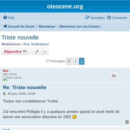
oleocene.org
FAQ
Inscription
Connexion
Accueil du forum
Bienvenue
Bienvenue sur ces forums !
Triste nouvelle
Modérateurs :
Rod
,
Modérateurs
Répondre
1
2
Précédent
17 messages
Eric
Site Admin
Re: Triste nouvelle
M
30 janv. 2026, 23:06
e
s
Toutes nos condoléances Yvette.
s
a
g
J'ai rencontré Philippe il y a quelques années quand on avait tenté de
e
lancer une association oléocène loi 1901
Jeuf