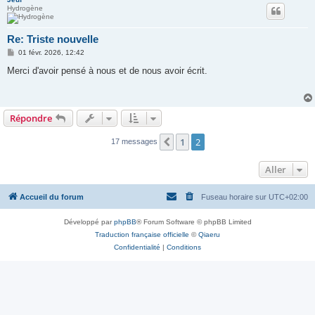
Hydrogène
Re: Triste nouvelle
M
01 févr. 2026, 12:42
e
s
Merci d'avoir pensé à nous et de nous avoir écrit.
s
a
g
e
Répondre
1
2
Précédent
17 messages
Aller
Accueil du forum
Fuseau horaire sur
UTC+02:00
Développé par
phpBB
® Forum Software © phpBB Limited
Traduction française officielle
©
Qiaeru
Confidentialité
|
Conditions