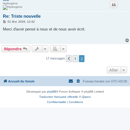
Hydrogène
Re: Triste nouvelle
M
01 févr. 2026, 12:42
e
s
Merci d'avoir pensé à nous et de nous avoir écrit.
s
a
g
e
Répondre
1
2
Précédent
17 messages
Aller
Accueil du forum
Fuseau horaire sur
UTC+02:00
Développé par
phpBB
® Forum Software © phpBB Limited
Traduction française officielle
©
Qiaeru
Confidentialité
|
Conditions