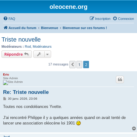
oleocene.org
FAQ
Inscription
Connexion
Accueil du forum
Bienvenue
Bienvenue sur ces forums !
Triste nouvelle
Modérateurs :
Rod
,
Modérateurs
Répondre
1
2
Précédent
17 messages
Eric
Site Admin
Re: Triste nouvelle
M
30 janv. 2026, 23:06
e
s
Toutes nos condoléances Yvette.
s
a
g
J'ai rencontré Philippe il y a quelques années quand on avait tenté de
e
lancer une association oléocène loi 1901
Jeuf