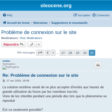
oleocene.org
FAQ
Inscription
Connexion
Accueil du forum
Bienvenue
Suggestions et nouveautés
Problème de connexion sur le site
Modérateurs :
Rod
,
Modérateurs
Répondre
Page
31
sur
31
1
27
28
29
30
31
Précédent
454 messages
…
mobar
Hydrogène
Re: Problème de connexion sur le site
M
17 avr. 2026, 18:58
e
s
La solution extrême serait de ne plus accepter d'invités aux heures de
s
grande utilisation du forum par les membres inscrits
a
g
Voire de les interdite pendant une période des lors que le phénomène se
e
reproduit
Est ce seulement possible?