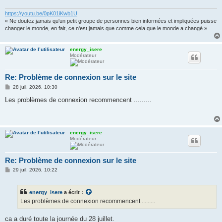
https://youtu.be/0pK01iKwb1U
« Ne doutez jamais qu'un petit groupe de personnes bien informées et impliquées puisse
changer le monde, en fait, ce n'est jamais que comme cela que le monde a changé »
energy_isere
Modérateur
Re: Problème de connexion sur le site
M
28 juil. 2026, 10:30
e
s
Les problèmes de connexion recommencent .........
s
a
g
e
energy_isere
Modérateur
Re: Problème de connexion sur le site
M
29 juil. 2026, 10:22
e
s
s
energy_isere
a écrit :
a
g
Les problèmes de connexion recommencent .........
e
ca a duré toute la journée du 28 juillet.