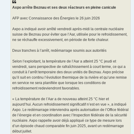
a
g
Axpo arrête Beznau et ses deux réacteurs en pleine canicule
e
AFP avec Connaissance des Énergies le 26 juin 2026
Axpo a indiqué avoir arrêté vendredi après-midi la centrale nucléaire
suisse de Beznau pour éviter que l’Aar, utilisée pour le refroidissement,
ne se réchauffe excessivement, en période de forte chaleur.
Deux tranches à l’arrêt, redémarrage soumis aux autorités
Selon l’exploitant, la température de l’Aar a atteint 25 °C jeudi et
vendredi, sans perspective de rafraîchissement à court terme, ce qui a
conduit à l’arrêt temporaire des deux unités de Beznau. Axpo précise
qu’il suit en continu l’évolution thermique de la rivière et qu’une remise
en service ne sera planifiée que lorsque les conditions de
refroidissement redeviendront favorables.
« La température de l’Aar a de nouveau atteint 25 °C hier et
aujourd’hui. Aucun refroidissement significatif n’est en vue », a indiqué
Axpo. Le redémarrage interviendra après autorisation de l’Office fédéral
de l’énergie et en coordination avec l’Inspection fédérale de la sécurité
nucléaire. Axpo rappelle avoir déjà appliqué ce type de mesure lors
d’un épisode chaud comparable fin juin 2025, avant un redémarrage
début juillet.