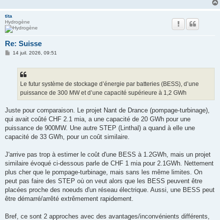
tita
Hydrogène
Re: Suisse
M
14 juil. 2026, 09:51
e
s
s
a
g
Le futur système de stockage d’énergie par batteries (BESS), d’une
e
puissance de 300 MW et d’une capacité supérieure à 1,2 GWh
Juste pour comparaison. Le projet Nant de Drance (pompage-turbinage),
qui avait coûté CHF 2.1 mia, a une capacité de 20 GWh pour une
puissance de 900MW. Une autre STEP (Linthal) a quand à elle une
capacité de 33 GWh, pour un coût similaire.
J'arrive pas trop à estimer le coût d'une BESS à 1.2GWh, mais un projet
similaire évoqué ci-dessous parle de CHF 1 mia pour 2.1GWh. Nettement
plus cher que le pompage-turbinage, mais sans les même limites. On
peut pas faire des STEP où on veut alors que les BESS peuvent être
placées proche des noeuds d'un réseau électrique. Aussi, une BESS peut
être démarré/arrêté extrêmement rapidement.
Bref, ce sont 2 approches avec des avantages/inconvénients différents,