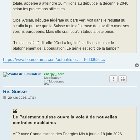
totale, appelée à atteindre 10 millions au début de la décennie 2040
selon les projections officielles.
Sibel Arslan, députée fédérale du parti Vert, voit dans le résultat du
scrutin la preuve que la Suisse reste désireuse de travailler avec ses
voisins européens. Mais elle craint qu'un tabou ait été brisé.
"Le mal est fait", dit-elle. "Ceci a légitimé la discussion sur le
plafonnement de la population. Le génie est sorti de la lampe."
https://www.boursorama.com/actualite-ec ... f683363ccc
energy_isere
Modérateur
Re: Suisse
M
20 juin 2026, 17:34
e
s
s
a
g
Le Parlement suisse ouvre la voie à de nouvelles
e
centrales nucléaires
AFP avec Connaissance des Énergies Mis à jour le 18 juin 2026