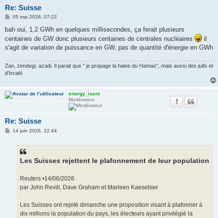
Re: Suisse
M
05 mai 2026, 07:22
e
s
bah oui, 1,2 GWh en quelques millisecondes, ça ferait plusieurs
s
centaines de GW donc plusieurs centaines de centrales nucléaires
il
a
g
s'agit de variation de puissance en GW, pas de quantité d'énergie en GWh
e
Zan, zendegi, azadi. Il parait que " je propage la haine du Hamas", mais aussi des juifs et
d'Israël.
energy_isere
Modérateur
Re: Suisse
M
14 juin 2026, 22:44
e
s
s
a
g
Les Suisses rejettent le plafonnement de leur population
e
Reuters •14/06/2026
par John Revill, Dave Graham et Marleen Kaesebier
Les Suisses ont rejeté dimanche une proposition visant à plafonner à
dix millions la population du pays, les électeurs ayant privilégié la