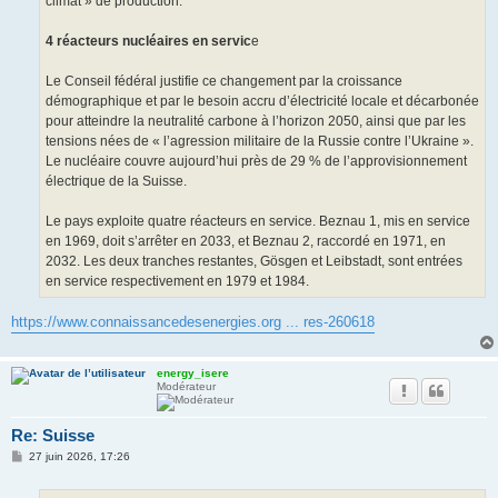
climat » de production.
4 réacteurs nucléaires en servic
e
Le Conseil fédéral justifie ce changement par la croissance
démographique et par le besoin accru d’électricité locale et décarbonée
pour atteindre la neutralité carbone à l’horizon 2050, ainsi que par les
tensions nées de « l’agression militaire de la Russie contre l’Ukraine ».
Le nucléaire couvre aujourd’hui près de 29 % de l’approvisionnement
électrique de la Suisse.
Le pays exploite quatre réacteurs en service. Beznau 1, mis en service
en 1969, doit s’arrêter en 2033, et Beznau 2, raccordé en 1971, en
2032. Les deux tranches restantes, Gösgen et Leibstadt, sont entrées
en service respectivement en 1979 et 1984.
https://www.connaissancedesenergies.org ... res-260618
energy_isere
Modérateur
Re: Suisse
M
27 juin 2026, 17:26
e
s
s