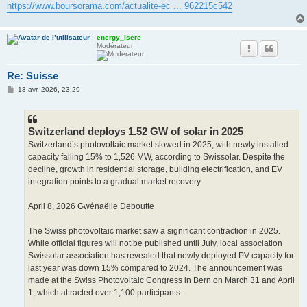
https://www.boursorama.com/actualite-ec ... 962215c542
energy_isere
Modérateur
Re: Suisse
M
13 avr. 2026, 23:29
e
s
s
a
g
Switzerland deploys 1.52 GW of solar in 2025
e
Switzerland’s photovoltaic market slowed in 2025, with newly installed
capacity falling 15% to 1,526 MW, according to Swissolar. Despite the
decline, growth in residential storage, building electrification, and EV
integration points to a gradual market recovery.
April 8, 2026 Gwénaëlle Deboutte
The Swiss photovoltaic market saw a significant contraction in 2025.
While official figures will not be published until July, local association
Swissolar association has revealed that newly deployed PV capacity for
last year was down 15% compared to 2024. The announcement was
made at the Swiss Photovoltaic Congress in Bern on March 31 and April
1, which attracted over 1,100 participants.