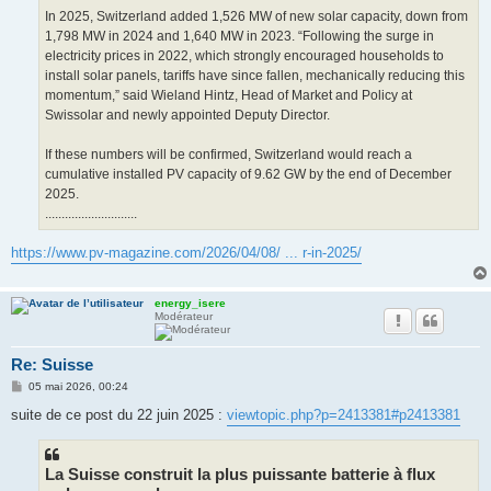
In 2025, Switzerland added 1,526 MW of new solar capacity, down from
1,798 MW in 2024 and 1,640 MW in 2023. “Following the surge in
electricity prices in 2022, which strongly encouraged households to
install solar panels, tariffs have since fallen, mechanically reducing this
momentum,” said Wieland Hintz, Head of Market and Policy at
Swissolar and newly appointed Deputy Director.
If these numbers will be confirmed, Switzerland would reach a
cumulative installed PV capacity of 9.62 GW by the end of December
2025.
............................
https://www.pv-magazine.com/2026/04/08/ ... r-in-2025/
energy_isere
Modérateur
Re: Suisse
M
05 mai 2026, 00:24
e
s
suite de ce post du 22 juin 2025 :
viewtopic.php?p=2413381#p2413381
s
a
g
e
La Suisse construit la plus puissante batterie à flux