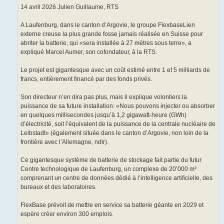
14 avril 2026 Julien Guillaume, RTS
A Laufenburg, dans le canton d’Argovie, le groupe FlexbaseLien
externe creuse la plus grande fosse jamais réalisée en Suisse pour
abriter la batterie, qui «sera installée à 27 mètres sous terre», a
expliqué Marcel Aumer, son cofondateur, à la RTS.
Le projet est gigantesque avec un coût estimé entre 1 et 5 milliards de
francs, entièrement financé par des fonds privés.
Son directeur n’en dira pas plus, mais il explique volontiers la
puissance de sa future installation: «Nous pouvons injecter ou absorber
en quelques millisecondes jusqu’à 1,2 gigawatt-heure (GWh)
d’électricité, soit l’équivalent de la puissance de la centrale nucléaire de
Leibstadt» (également située dans le canton d’Argovie, non loin de la
frontière avec l’Allemagne, ndlr).
Ce gigantesque système de batterie de stockage fait partie du futur
Centre technologique de Laufenburg, un complexe de 20’000 m²
comprenant un centre de données dédié à l’intelligence artificielle, des
bureaux et des laboratoires.
FlexBase prévoit de mettre en service sa batterie géante en 2029 et
espère créer environ 300 emplois.