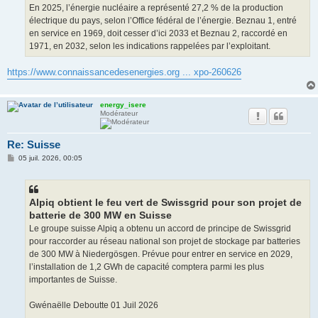
En 2025, l’énergie nucléaire a représenté 27,2 % de la production
électrique du pays, selon l’Office fédéral de l’énergie. Beznau 1, entré
en service en 1969, doit cesser d’ici 2033 et Beznau 2, raccordé en
1971, en 2032, selon les indications rappelées par l’exploitant.
https://www.connaissancedesenergies.org ... xpo-260626
energy_isere
Modérateur
Re: Suisse
M
05 juil. 2026, 00:05
e
s
s
a
g
Alpiq obtient le feu vert de Swissgrid pour son projet de
e
batterie de 300 MW en Suisse
Le groupe suisse Alpiq a obtenu un accord de principe de Swissgrid
pour raccorder au réseau national son projet de stockage par batteries
de 300 MW à Niedergösgen. Prévue pour entrer en service en 2029,
l’installation de 1,2 GWh de capacité comptera parmi les plus
importantes de Suisse.
Gwénaëlle Deboutte 01 Juil 2026