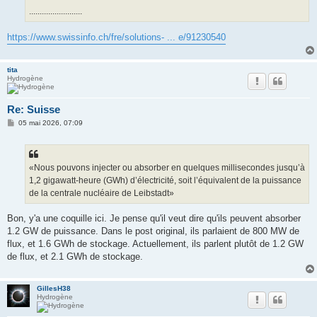
.........................
https://www.swissinfo.ch/fre/solutions- ... e/91230540
tita
Hydrogène
Re: Suisse
M
05 mai 2026, 07:09
e
s
s
a
g
«Nous pouvons injecter ou absorber en quelques millisecondes jusqu’à
e
1,2 gigawatt-heure (GWh) d’électricité, soit l’équivalent de la puissance
de la centrale nucléaire de Leibstadt»
Bon, y'a une coquille ici. Je pense qu'il veut dire qu'ils peuvent absorber
1.2 GW de puissance. Dans le post original, ils parlaient de 800 MW de
flux, et 1.6 GWh de stockage. Actuellement, ils parlent plutôt de 1.2 GW
de flux, et 2.1 GWh de stockage.
GillesH38
Hydrogène