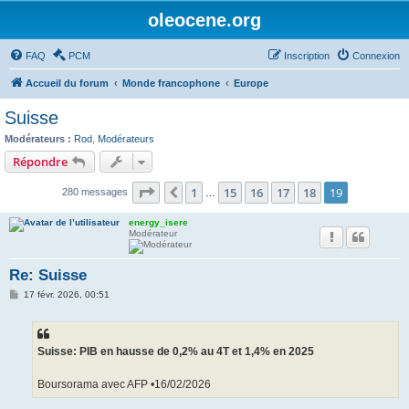
oleocene.org
FAQ
PCM
Inscription
Connexion
Accueil du forum
Monde francophone
Europe
Suisse
Modérateurs :
Rod
,
Modérateurs
Répondre
Page
19
sur
19
1
15
16
17
18
19
Précédent
280 messages
…
energy_isere
Modérateur
Re: Suisse
M
17 févr. 2026, 00:51
e
s
s
a
g
Suisse: PIB en hausse de 0,2% au 4T et 1,4% en 2025
e
Boursorama avec AFP •16/02/2026