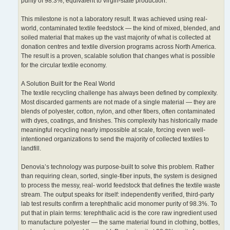
purity of 98.3%, equivalent to virgin-state production.
This milestone is not a laboratory result. It was achieved using real-
world, contaminated textile feedstock — the kind of mixed, blended, and
soiled material that makes up the vast majority of what is collected at
donation centres and textile diversion programs across North America.
The result is a proven, scalable solution that changes what is possible
for the circular textile economy.
A Solution Built for the Real World
The textile recycling challenge has always been defined by complexity.
Most discarded garments are not made of a single material — they are
blends of polyester, cotton, nylon, and other fibers, often contaminated
with dyes, coatings, and finishes. This complexity has historically made
meaningful recycling nearly impossible at scale, forcing even well-
intentioned organizations to send the majority of collected textiles to
landfill.
Denovia’s technology was purpose-built to solve this problem. Rather
than requiring clean, sorted, single-fiber inputs, the system is designed
to process the messy, real- world feedstock that defines the textile waste
stream. The output speaks for itself: independently verified, third-party
lab test results confirm a terephthalic acid monomer purity of 98.3%. To
put that in plain terms: terephthalic acid is the core raw ingredient used
to manufacture polyester — the same material found in clothing, bottles,