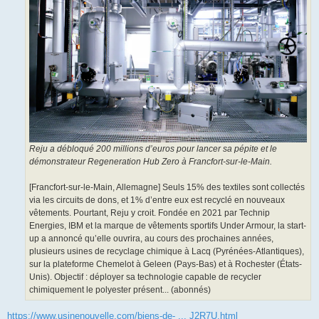
Reju a débloqué 200 millions d’euros pour lancer sa pépite et le
démonstrateur Regeneration Hub Zero à Francfort-sur-le-Main.
[Francfort-sur-le-Main, Allemagne] Seuls 15% des textiles sont collectés
via les circuits de dons, et 1% d’entre eux est recyclé en nouveaux
vêtements. Pourtant, Reju y croit. Fondée en 2021 par Technip
Energies, IBM et la marque de vêtements sportifs Under Armour, la start-
up a annoncé qu’elle ouvrira, au cours des prochaines années,
plusieurs usines de recyclage chimique à Lacq (Pyrénées-Atlantiques),
sur la plateforme Chemelot à Geleen (Pays-Bas) et à Rochester (États-
Unis). Objectif : déployer sa technologie capable de recycler
chimiquement le polyester présent... (abonnés)
https://www.usinenouvelle.com/biens-de- ... J2R7U.html