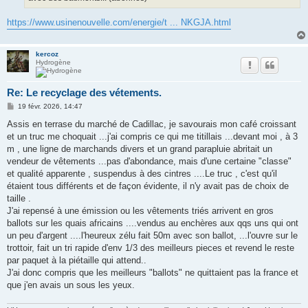
https://www.usinenouvelle.com/energie/t ... NKGJA.html
kercoz
Hydrogène
Re: Le recyclage des vétements.
M
19 févr. 2026, 14:47
e
s
Assis en terrase du marché de Cadillac, je savourais mon café croissant
s
et un truc me choquait ...j'ai compris ce qui me titillais ...devant moi , à 3
a
g
m , une ligne de marchands divers et un grand parapluie abritait un
e
vendeur de vêtements ...pas d'abondance, mais d'une certaine "classe"
et qualité apparente , suspendus à des cintres ....Le truc , c'est qu'il
étaient tous différents et de façon évidente, il n'y avait pas de choix de
taille .
J'ai repensé à une émission ou les vêtements triés arrivent en gros
ballots sur les quais africains ....vendus au enchères aux qqs uns qui ont
un peu d'argent ....l'heureux zélu fait 50m avec son ballot, ...l'ouvre sur le
trottoir, fait un tri rapide d'env 1/3 des meilleurs pieces et revend le reste
par paquet à la piétaille qui attend..
J'ai donc compris que les meilleurs "ballots" ne quittaient pas la france et
que j'en avais un sous les yeux.