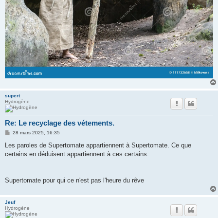
supert
Hydrogène
Re: Le recyclage des vétements.
M
28 mars 2025, 16:35
e
s
Les paroles de Supertomate appartiennent à Supertomate. Ce que
s
certains en déduisent appartiennent à ces certains.
a
g
e
Supertomate pour qui ce n'est pas l'heure du rêve
Jeuf
Hydrogène