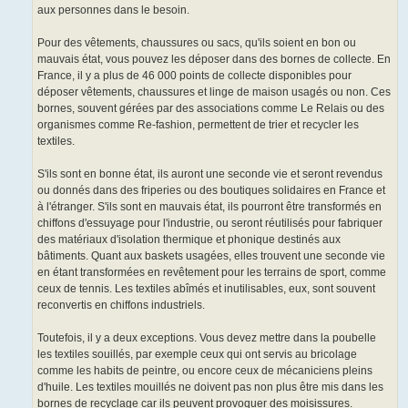
aux personnes dans le besoin.
Pour des vêtements, chaussures ou sacs, qu'ils soient en bon ou
mauvais état, vous pouvez les déposer dans des bornes de collecte. En
France, il y a plus de 46 000 points de collecte disponibles pour
déposer vêtements, chaussures et linge de maison usagés ou non. Ces
bornes, souvent gérées par des associations comme Le Relais ou des
organismes comme Re-fashion, permettent de trier et recycler les
textiles.
S'ils sont en bonne état, ils auront une seconde vie et seront revendus
ou donnés dans des friperies ou des boutiques solidaires en France et
à l'étranger. S'ils sont en mauvais état, ils pourront être transformés en
chiffons d'essuyage pour l'industrie, ou seront réutilisés pour fabriquer
des matériaux d'isolation thermique et phonique destinés aux
bâtiments. Quant aux baskets usagées, elles trouvent une seconde vie
en étant transformées en revêtement pour les terrains de sport, comme
ceux de tennis. Les textiles abîmés et inutilisables, eux, sont souvent
reconvertis en chiffons industriels.
Toutefois, il y a deux exceptions. Vous devez mettre dans la poubelle
les textiles souillés, par exemple ceux qui ont servis au bricolage
comme les habits de peintre, ou encore ceux de mécaniciens pleins
d'huile. Les textiles mouillés ne doivent pas non plus être mis dans les
bornes de recyclage car ils peuvent provoquer des moisissures.