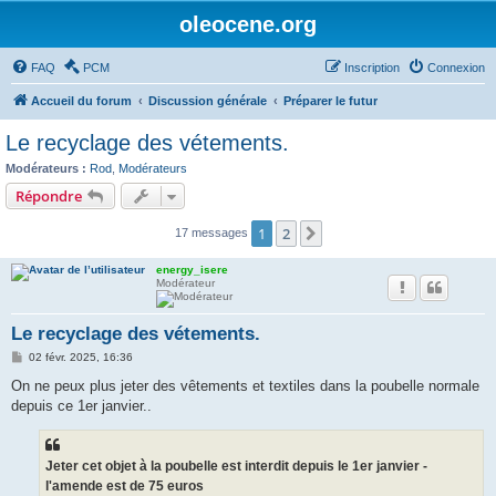
oleocene.org
FAQ
PCM
Inscription
Connexion
Accueil du forum
Discussion générale
Préparer le futur
Le recyclage des vétements.
Modérateurs :
Rod
,
Modérateurs
Répondre
1
2
Suivant
17 messages
energy_isere
Modérateur
Le recyclage des vétements.
M
02 févr. 2025, 16:36
e
s
On ne peux plus jeter des vêtements et textiles dans la poubelle normale
s
depuis ce 1er janvier..
a
g
e
Jeter cet objet à la poubelle est interdit depuis le 1er janvier -
l'amende est de 75 euros