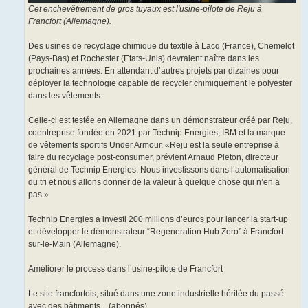
Cet enchevêtrement de gros tuyaux est l'usine-pilote de Reju à
Francfort (Allemagne).
Des usines de recyclage chimique du textile à Lacq (France), Chemelot
(Pays-Bas) et Rochester (Etats-Unis) devraient naître dans les
prochaines années. En attendant d’autres projets par dizaines pour
déployer la technologie capable de recycler chimiquement le polyester
dans les vêtements.
Celle-ci est testée en Allemagne dans un démonstrateur créé par Reju,
coentreprise fondée en 2021 par Technip Energies, IBM et la marque
de vêtements sportifs Under Armour. «Reju est la seule entreprise à
faire du recyclage post-consumer, prévient Arnaud Pieton, directeur
général de Technip Energies. Nous investissons dans l’automatisation
du tri et nous allons donner de la valeur à quelque chose qui n’en a
pas.»
Technip Energies a investi 200 millions d’euros pour lancer la start-up
et développer le démonstrateur “Regeneration Hub Zero” à Francfort-
sur-le-Main (Allemagne).
Améliorer le process dans l’usine-pilote de Francfort
Le site francfortois, situé dans une zone industrielle héritée du passé
avec des bâtiments... (abonnés)