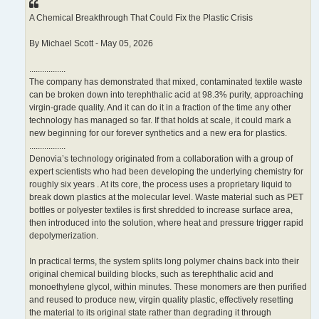
A Chemical Breakthrough That Could Fix the Plastic Crisis
By Michael Scott - May 05, 2026
.................
The company has demonstrated that mixed, contaminated textile waste
can be broken down into terephthalic acid at 98.3% purity, approaching
virgin-grade quality. And it can do it in a fraction of the time any other
technology has managed so far. If that holds at scale, it could mark a
new beginning for our forever synthetics and a new era for plastics.
.................
Denovia’s technology originated from a collaboration with a group of
expert scientists who had been developing the underlying chemistry for
roughly six years . At its core, the process uses a proprietary liquid to
break down plastics at the molecular level. Waste material such as PET
bottles or polyester textiles is first shredded to increase surface area,
then introduced into the solution, where heat and pressure trigger rapid
depolymerization.
In practical terms, the system splits long polymer chains back into their
original chemical building blocks, such as terephthalic acid and
monoethylene glycol, within minutes. These monomers are then purified
and reused to produce new, virgin quality plastic, effectively resetting
the material to its original state rather than degrading it through