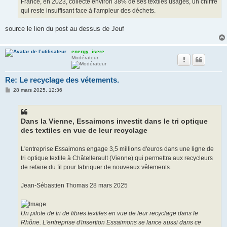
France, en 2023, collecte environ 38% de ses textiles usagés, un chiffre
qui reste insuffisant face à l'ampleur des déchets​.
source le lien du post au dessus de Jeuf
energy_isere
Modérateur
Re: Le recyclage des vétements.
M
28 mars 2025, 12:36
e
s
s
a
g
Dans la Vienne, Essaimons investit dans le tri optique
e
des textiles en vue de leur recyclage
L'entreprise Essaimons engage 3,5 millions d'euros dans une ligne de
tri optique textile à Châtellerault (Vienne) qui permettra aux recycleurs
de refaire du fil pour fabriquer de nouveaux vêtements.
Jean-Sébastien Thomas 28 mars 2025
Un pilote de tri de fibres textiles en vue de leur recyclage dans le
Rhône. L'entreprise d'insertion Essaimons se lance aussi dans ce