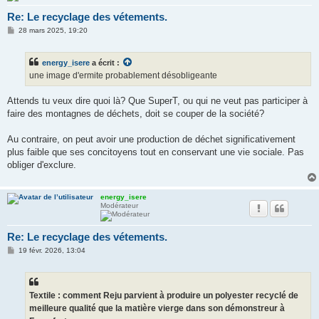
Re: Le recyclage des vétements.
M
28 mars 2025, 19:20
e
s
s
energy_isere
a écrit :
a
g
une image d'ermite probablement désobligeante
e
Attends tu veux dire quoi là? Que SuperT, ou qui ne veut pas participer à
faire des montagnes de déchets, doit se couper de la société?
Au contraire, on peut avoir une production de déchet significativement
plus faible que ses concitoyens tout en conservant une vie sociale. Pas
obliger d'exclure.
energy_isere
Modérateur
Re: Le recyclage des vétements.
M
19 févr. 2026, 13:04
e
s
s
a
g
Textile : comment Reju parvient à produire un polyester recyclé de
e
meilleure qualité que la matière vierge dans son démonstreur à