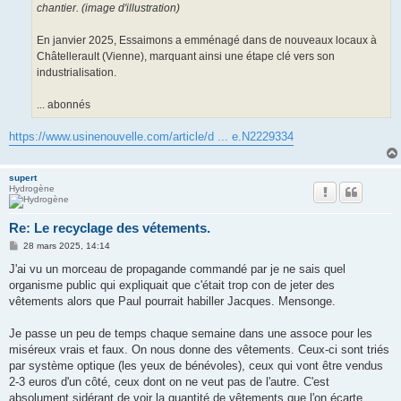
chantier. (image d'illustration)
En janvier 2025, Essaimons a emménagé dans de nouveaux locaux à
Châtellerault (Vienne), marquant ainsi une étape clé vers son
industrialisation.
... abonnés
https://www.usinenouvelle.com/article/d ... e.N2229334
supert
Hydrogène
Re: Le recyclage des vétements.
M
28 mars 2025, 14:14
e
s
J'ai vu un morceau de propagande commandé par je ne sais quel
s
organisme public qui expliquait que c'était trop con de jeter des
a
g
vêtements alors que Paul pourrait habiller Jacques. Mensonge.
e
Je passe un peu de temps chaque semaine dans une assoce pour les
miséreux vrais et faux. On nous donne des vêtements. Ceux-ci sont triés
par système optique (les yeux de bénévoles), ceux qui vont être vendus
2-3 euros d'un côté, ceux dont on ne veut pas de l'autre. C'est
absolument sidérant de voir la quantité de vêtements que l'on écarte