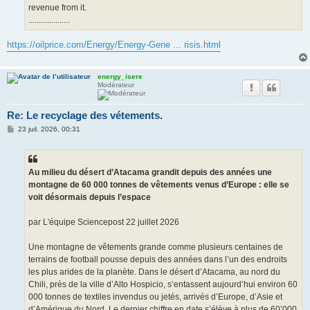
revenue from it.
....................
https://oilprice.com/Energy/Energy-Gene ... risis.html
energy_isere
Modérateur
Re: Le recyclage des vétements.
M
23 juil. 2026, 00:31
e
s
s
a
g
Au milieu du désert d’Atacama grandit depuis des années une
e
montagne de 60 000 tonnes de vêtements venus d’Europe : elle se
voit désormais depuis l’espace
par L'équipe Sciencepost 22 juillet 2026
Une montagne de vêtements grande comme plusieurs centaines de
terrains de football pousse depuis des années dans l’un des endroits
les plus arides de la planète. Dans le désert d’Atacama, au nord du
Chili, près de la ville d’Alto Hospicio, s’entassent aujourd’hui environ 60
000 tonnes de textiles invendus ou jetés, arrivés d’Europe, d’Asie et
d’Amérique du Nord. Le dernier chiffre en date s’élève à plus de 60’000