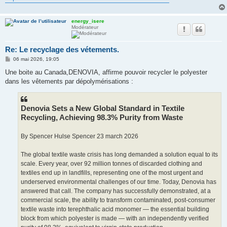
energy_isere
Modérateur
Re: Le recyclage des vétements.
M
06 mai 2026, 19:05
e
s
Une boite au Canada,DENOVIA, affirme pouvoir recycler le polyester
s
dans les vêtements par dépolymérisations :
a
g
e
Denovia Sets a New Global Standard in Textile
Recycling, Achieving 98.3% Purity from Waste
By Spencer Hulse Spencer 23 march 2026
The global textile waste crisis has long demanded a solution equal to its
scale. Every year, over 92 million tonnes of discarded clothing and
textiles end up in landfills, representing one of the most urgent and
underserved environmental challenges of our time. Today, Denovia has
answered that call. The company has successfully demonstrated, at a
commercial scale, the ability to transform contaminated, post-consumer
textile waste into terephthalic acid monomer — the essential building
block from which polyester is made — with an independently verified