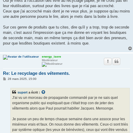
Oui je mets à l'occasion des livre au recyclage papier, je ne crois pas en
leur réutilisation, surtout pour des livres que je n'ai pas accroché.
Ceux que j'ai accroché mais dont je ne veux plus, je suppose qu'au moins
une autre personne pourra le lire, alors je mets dans la boite à livre.
Sur ces genre de produits que tu cites, dire qu'il y a trop, trop de seconde
main, c'est aussi l'impression que ça me donne en voyant les boutiques
de seconde main, mais en même temps ça doit bien avoir des preneurs,
pour que lesdites boutiques existent. à moins que.
energy_isere
Modérateur
Re: Le recyclage des vétements.
M
28 mars 2025, 15:00
e
s
s
supert
a écrit :
a
g
J'ai vu un morceau de propagande commandé par je ne sais quel
e
organisme public qui expliquait que c'était trop con de jeter des
vêtements alors que Paul pourrait habiller Jacques. Mensonge.
Je passe un peu de temps chaque semaine dans une assoce pour les
miséreux vrais et faux. On nous donne des vêtements. Ceux-ci sont triés
par système optique (les yeux de bénévoles), ceux qui vont être vendus