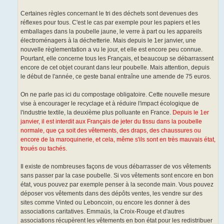
Certaines règles concernant le tri des déchets sont devenues des
réflexes pour tous. C'est le cas par exemple pour les papiers et les
emballages dans la poubelle jaune, le verre à part ou les appareils
électroménagers à la déchetterie. Mais depuis le 1er janvier, une
nouvelle règlementation a vu le jour, et elle est encore peu connue.
Pourtant, elle concerne tous les Français, et beaucoup se débarrassent
encore de cet objet courant dans leur poubelle. Mais attention, depuis
le début de l'année, ce geste banal entraîne une amende de 75 euros.
On ne parle pas ici du compostage obligatoire. Cette nouvelle mesure
vise à encourager le recyclage et à réduire l'impact écologique de
l'industrie textile, la deuxième plus polluante en France.
Depuis le 1er
janvier, il est interdit aux Français de jeter du tissu dans la poubelle
normale, que ça soit des vêtements, des draps, des chaussures ou
encore de la maroquinerie, et cela, même s'ils sont en très mauvais état,
troués ou tachés.
Il existe de nombreuses façons de vous débarrasser de vos vêtements
sans passer par la case poubelle. Si vos vêtements sont encore en bon
état, vous pouvez par exemple penser à la seconde main. Vous pouvez
déposer vos vêtements dans des dépôts ventes, les vendre sur des
sites comme Vinted ou Leboncoin, ou encore les donner à des
associations caritatives. Emmaüs, la Croix-Rouge et d'autres
associations récupèrent les vêtements en bon état pour les redistribuer