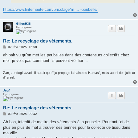
https://www.linternaute.com/bricolage/m ... -poubelle/
GillesH38
Hydrogène
Re: Le recyclage des vétements.
M
02 févr. 2025, 16:58
e
s
ah bah vu qu'on met les poubelles dans des conteneurs collectifs chez
s
moi, je vois pas comment ils peuvent vérifier ...
a
g
e
Zan, zendegi, azadi. Il parait que " je propage la haine du Hamas", mais aussi des juifs et
d'Israël.
Jeuf
Hydrogène
Re: Le recyclage des vétements.
M
03 févr. 2025, 09:42
e
s
Ah bon, interdit de mettre des vêtements à la poubelle. Pourtant j'ai de
s
plus en plus de mal à trouver des bennes pour la collecte de tissu dans
a
g
ma ville
e