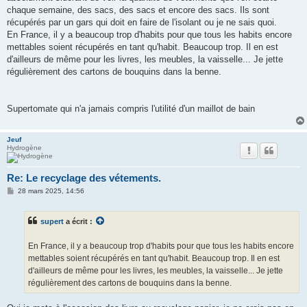
chaque semaine, des sacs, des sacs et encore des sacs. Ils sont
récupérés par un gars qui doit en faire de l'isolant ou je ne sais quoi.
En France, il y a beaucoup trop d'habits pour que tous les habits encore
mettables soient récupérés en tant qu'habit. Beaucoup trop. Il en est
d'ailleurs de même pour les livres, les meubles, la vaisselle... Je jette
régulièrement des cartons de bouquins dans la benne.
Supertomate qui n'a jamais compris l'utilité d'un maillot de bain
Jeuf
Hydrogène
Re: Le recyclage des vétements.
M
28 mars 2025, 14:56
e
s
s
supert
a écrit :
a
g
e
En France, il y a beaucoup trop d'habits pour que tous les habits encore
mettables soient récupérés en tant qu'habit. Beaucoup trop. Il en est
d'ailleurs de même pour les livres, les meubles, la vaisselle... Je jette
régulièrement des cartons de bouquins dans la benne.