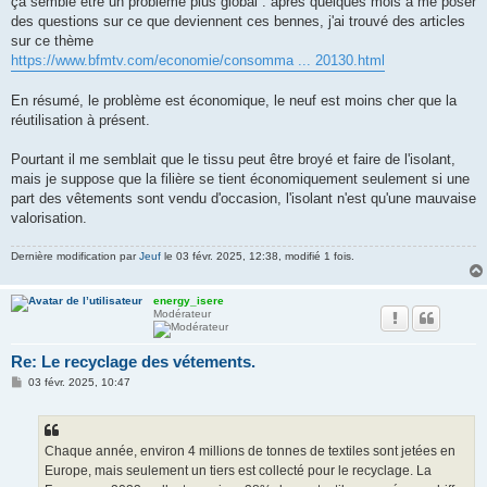
ça semble être un problème plus global : après quelques mois à me poser
des questions sur ce que deviennent ces bennes, j'ai trouvé des articles
sur ce thème
https://www.bfmtv.com/economie/consomma ... 20130.html
En résumé, le problème est économique, le neuf est moins cher que la
réutilisation à présent.
Pourtant il me semblait que le tissu peut être broyé et faire de l'isolant,
mais je suppose que la filière se tient économiquement seulement si une
part des vêtements sont vendu d'occasion, l'isolant n'est qu'une mauvaise
valorisation.
Dernière modification par
Jeuf
le 03 févr. 2025, 12:38, modifié 1 fois.
energy_isere
Modérateur
Re: Le recyclage des vétements.
M
03 févr. 2025, 10:47
e
s
s
a
g
Chaque année, environ 4 millions de tonnes de textiles sont jetées en
e
Europe, mais seulement un tiers est collecté pour le recyclage. La