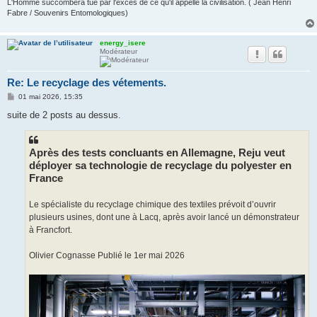
L'Homme succombera tué par l'excès de ce qu'il appelle la civilisation. ( Jean Henri
Fabre / Souvenirs Entomologiques)
energy_isere
Modérateur
Re: Le recyclage des vétements.
M
01 mai 2026, 15:35
e
s
suite de 2 posts au dessus.
s
a
g
e
Après des tests concluants en Allemagne, Reju veut
déployer sa technologie de recyclage du polyester en
France
Le spécialiste du recyclage chimique des textiles prévoit d’ouvrir
plusieurs usines, dont une à Lacq, après avoir lancé un démonstrateur
à Francfort.
Olivier Cognasse Publié le 1er mai 2026