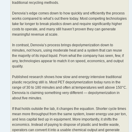
traditional recycling methods.
Denovia’s edge comes down to how quickly and efficiently the process
works compared to what’s out there today. Most competing technologies
take far longer to break plastics down and require significantly higher
costs to operate, and many still haven’t proven they can generate
meaningful revenue at scale.
In contrast, Denovia’s process brings depolymerization down to
minutes, not hours, using moderate heat and a system that can reuse
the majority of its input liquid. From what the company has seen, few, if
any, technologies appear to match it on speed, economics, and output
quality.
Published research shows how slow and energy intensive traditional
plastic recycling still is. Most PET depolymerization today runs in the
range of 30 to 180 minutes and often at temperatures well above 150°C.
Denovia is claiming something very different — depolymerization in
about five minutes.
If that holds outside the lab, it changes the equation. Shorter cycle times
mean more throughput from the same system, lower energy use per ton,
and less capital tied up in equipment. More importantly, it shifts the
economics. Instead of paying to dispose of plastic and textile waste,
operators can convert it into a usable chemical output and generate