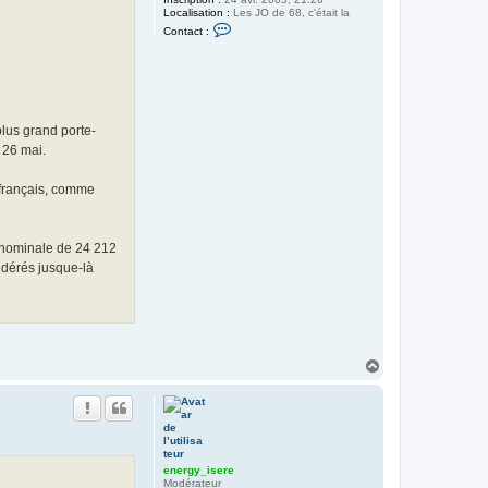
Localisation :
Les JO de 68, c'était la
C
Contact :
o
n
t
a
c
t
e
lus grand porte-
r
e
 26 mai.
n
e
r
 français, comme
g
y
_
i
é nominale de 24 212
s
e
idérés jusque-là
r
e
H
a
u
t
energy_isere
Modérateur