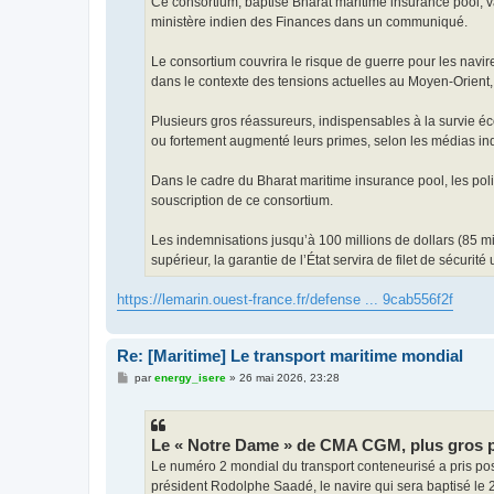
Ce consortium, baptisé Bharat maritime insurance pool, va
ministère indien des Finances dans un communiqué.
Le consortium couvrira le risque de guerre pour les navir
dans le contexte des tensions actuelles au Moyen-Orient, 
Plusieurs gros réassureurs, indispensables à la survie éc
ou fortement augmenté leurs primes, selon les médias in
Dans le cadre du Bharat maritime insurance pool, les pol
souscription de ce consortium.
Les indemnisations jusqu’à 100 millions de dollars (85 m
supérieur, la garantie de l’État servira de filet de sécurit
https://lemarin.ouest-france.fr/defense ... 9cab556f2f
Re: [Maritime] Le transport maritime mondial
M
par
energy_isere
»
26 mai 2026, 23:28
e
s
s
a
g
Le « Notre Dame » de CMA CGM, plus gros por
e
Le numéro 2 mondial du transport conteneurisé a pris p
président Rodolphe Saadé, le navire qui sera baptisé le 2 