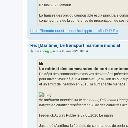
07 mai 2026 lemarin
La hausse des prix du combustible est la principale cons
conteneur lors de la conférence de présentation de ses ré
https://lemarin.ouest-france.fr/shippin ... b6ad9d9d1b
Re: [Maritime] Le transport maritime mondial
M
par
energy_isere
»
09 mai 2026, 09:24
e
s
s
a
g
Le robinet des commandes de porte-conteneu
e
En dépit des commandes massives des années précédentes
poursuivent avec déjà 194 unités et 1,2 million d’EVP su
et un afflux de livraison en 2018, la surcapacité menace.
5e opérateur mondial sur le conteneur, l’allemand Hapag
navires en chantier représentant 20 de ses capacités ac
Frédérick Auvray Publié le 07/05/2026 Le marin
Jusqu’où s’arrêtera la frénésie de commandes de porte-co