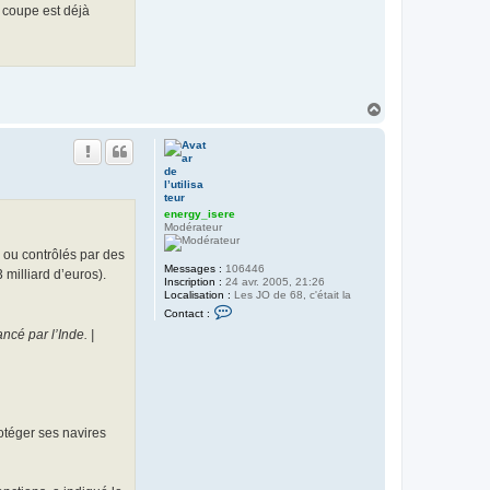
r
a coupe est déjà
g
y
_
i
s
e
r
H
e
a
u
t
energy_isere
Modérateur
n ou contrôlés par des
Messages :
106446
 milliard d’euros).
Inscription :
24 avr. 2005, 21:26
Localisation :
Les JO de 68, c'était la
C
Contact :
o
ncé par l’Inde. |
n
t
a
c
t
e
r
e
rotéger ses navires
n
e
r
g