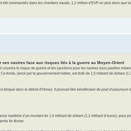
 ont été commandés dans les chantiers navals. 1,2 million d’EVP en plus alors que l
 ses navires face aux risques liés à la guerre au Moyen-Orient
couvrira le risque de guerre et les sanctions pour les navires sous pavillon indie
 Ce fonds, lancé par le gouvernement indien, est doté de 1,5 milliard de dollars (1,3
loqué dans le détroit d'Ormuz. Il pourrait être bénéficiaire du pool d’assureurs la
nce maritime d’un montant de 1,5 milliard de dollars (1,3 milliard d’euros), pour p
rée fin février.