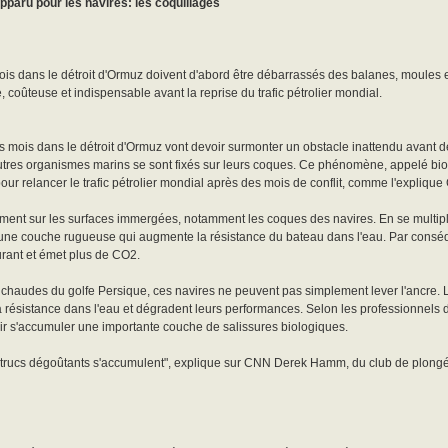
pparu pour les navires: les coquillages
ois dans le détroit d'Ormuz doivent d'abord être débarrassés des balanes, moules 
 coûteuse et indispensable avant la reprise du trafic pétrolier mondial.
s mois dans le détroit d'Ormuz vont devoir surmonter un obstacle inattendu avant d
autres organismes marins se sont fixés sur leurs coques. Ce phénomène, appelé bio
ur relancer le trafic pétrolier mondial après des mois de conflit, comme l'expliqu
ivement sur les surfaces immergées, notamment les coques des navires. En se multipl
une couche rugueuse qui augmente la résistance du bateau dans l'eau. Par conséq
ant et émet plus de CO2.
chaudes du golfe Persique, ces navires ne peuvent pas simplement lever l'ancre.
résistance dans l'eau et dégradent leurs performances. Selon les professionnels d
ir s'accumuler une importante couche de salissures biologiques.
de trucs dégoûtants s'accumulent", explique sur CNN Derek Hamm, du club de plon