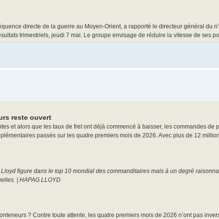
équence directe de la guerre au Moyen-Orient, a rapporté le directeur général du 
sultats trimestriels, jeudi 7 mai. Le groupe envisage de réduire la vitesse de ses p
rs reste ouvert
 et alors que les taux de fret ont déjà commencé à baisser, les commandes de p
pplémentaires passés sur les quatre premiers mois de 2026. Avec plus de 12 millio
 Lloyd figure dans le top 10 mondial des commanditaires mais à un degré raisonn
tuelles. | HAPAG LLOYD
nteneurs ? Contre toute attente, les quatre premiers mois de 2026 n’ont pas inver