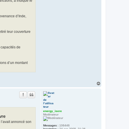
nctions, a indiqué le
y
_
i
s
e
rovenance d’Inde,
r
e
tiré leur couverture
 capacités de
tions d’un montant
H
a
u
t
energy_isere
Modérateur
vre
l’avait annoncé son
Messages :
106446
Inscription :
24 avr. 2005, 21:26