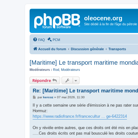
oleocene.org
Site dédié à la fin de l'âge du pétrole
FAQ
PCM
Accueil du forum
Discussion générale
Transports
[Maritime] Le transport maritime mondia
Modérateurs :
Rod
,
Modérateurs
Répondre
Re: [Maritime] Le transport maritime mond
M
par
kercoz
»
07 mai 2026, 11:30
e
s
Il y a cette semaine une série d'émission à ne pas rater sur l
s
Hormuz:
a
g
https://www.radiofrance.fr/francecultur ... ge-6422314
e
On y révèle entre autres, que ces droits ont été mis en pl
.....Ces droits écrits ont pas mal bousculé les droits cout