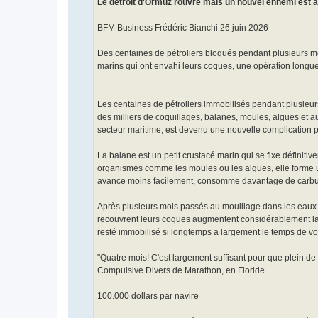
Le détroit d'Ormuz rouvre mais un nouvel ennemi est a
e
BFM Business Frédéric Bianchi 26 juin 2026
Des centaines de pétroliers bloqués pendant plusieurs m
marins qui ont envahi leurs coques, une opération longue,
Les centaines de pétroliers immobilisés pendant plusieur
des milliers de coquillages, balanes, moules, algues et 
secteur maritime, est devenu une nouvelle complication po
La balane est un petit crustacé marin qui se fixe définit
organismes comme les moules ou les algues, elle forme 
avance moins facilement, consomme davantage de carbur
Après plusieurs mois passés au mouillage dans les eaux 
recouvrent leurs coques augmentent considérablement la 
resté immobilisé si longtemps a largement le temps de vo
"Quatre mois! C'est largement suffisant pour que plein 
Compulsive Divers de Marathon, en Floride.
100.000 dollars par navire