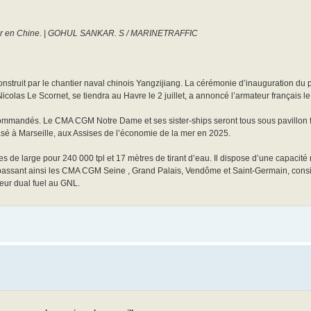
nier en Chine. | GOHUL SANKAR. S / MARINETRAFFIC
uit par le chantier naval chinois Yangzijiang. La cérémonie d’inauguration du p
as Le Scornet, se tiendra au Havre le 2 juillet, a annoncé l’armateur français le
 été commandés. Le CMA CGM Notre Dame et ses sister-ships seront tous sous pavillon
é à Marseille, aux Assises de l’économie de la mer en 2025.
 de large pour 240 000 tpl et 17 mètres de tirant d’eau. Il dispose d’une capacit
passant ainsi les CMA CGM Seine , Grand Palais, Vendôme et Saint-Germain, cons
ur dual fuel au GNL.