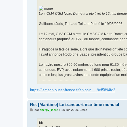
Le « CMA CGM Notre Dame » a été livré le 12 mai der
Guillaume Joris, Thibaud Teillard Publié le 19/05/2026
Le 12 mai, CMA CGM a reçu le CMA CGM Notre Dame, constr
conteneurs propulsé au GNL du monde, commandé par Nicol
Il s’agit de la tête de série, alors que dix navires ont
l’avait annoncé Rodolphe Saadé, président du groupe bas
Le navire mesure 399,90 mètres de long pour 61,30 mètres
conteneurs EVP, avec notamment 1 600 prises reefer, dé
comme les plus gros navires du monde équipés d’un mote
..........................................
https://lemarin.ouest-france.fr/shippin ... 9ef5894fc2
Re: [Maritime] Le transport maritime mondial
M
par
energy_isere
»
26 juin 2026, 22:45
e
s
s
a
g