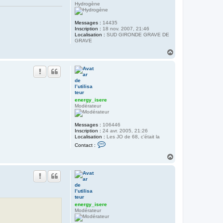
Hydrogène
Messages :
14435
Inscription :
18 nov. 2007, 21:46
Localisation :
SUD GIRONDE GRAVE DE
GRAVE
H
a
u
t
energy_isere
Modérateur
Messages :
106446
Inscription :
24 avr. 2005, 21:26
Localisation :
Les JO de 68, c'était la
C
Contact :
o
n
H
t
a
a
u
c
t
t
e
r
e
n
energy_isere
e
Modérateur
r
g