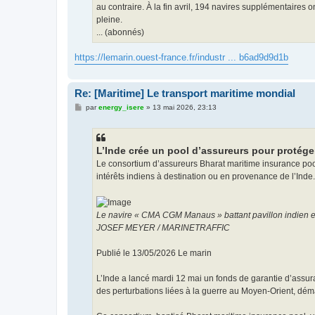
au contraire. À la fin avril, 194 navires supplémentaires
pleine.
... (abonnés)
https://lemarin.ouest-france.fr/industr ... b6ad9d9d1b
Re: [Maritime] Le transport maritime mondial
M
par
energy_isere
»
13 mai 2026, 23:13
e
s
s
a
g
L’Inde crée un pool d’assureurs pour protéger
e
Le consortium d’assureurs Bharat maritime insurance pool 
intérêts indiens à destination ou en provenance de l’Inde.
Le navire « CMA CGM Manaus » battant pavillon indien est b
JOSEF MEYER / MARINETRAFFIC
Publié le 13/05/2026 Le marin
L’Inde a lancé mardi 12 mai un fonds de garantie d’assura
des perturbations liées à la guerre au Moyen-Orient, démar