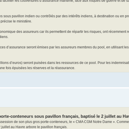
 faciliter les couvertures d’assurance maritime, face aux risques de guerre et de sa
es sous pavillon indien ou contrôlés par des intérêts indiens, à destination ou en p
précise le ministère.
onomique des assureurs car ils permettent de répartir les risques, ont récemment re
diens.
ices d’assurance seront émises par les assureurs membres du pool, en utilisant les
illions d’euros) seront puisées dans les ressources de ce pool. Pour les indemnisa
é une fois épuisées les réserves et la réassurance.
te-conteneurs sous pavillon français, baptisé le 2 juillet au Ha
ossession de son plus gros porte-conteneurs, le « CMA CGM Notre Dame ». Comme 
juillet au Havre arbore le pavillon français.