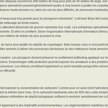
lier dépasse souvent les 300 mètres de long pour près de 45 mètres de large, soit
ngeurs spécialisés passent généralement quatre à cinq heures à gratter les coquilla
ettoyeurs haute pression ou, dans les cas les plus difficiles, de ponceuses hydrauliq
ent beaucoup trop grands pour les plongeurs individuels", a déclaré Brian McCauley
de nettoyage de fonds marins.
s attendent désormais de pouvoir reprendre leur route. Les entreprises spécialisé
elle. Et elles en profitent. Selon l'organisation internationale d'armateurs Bimco, 
rs milliers de dollars de plus qu'avant la crise.
de lance pour gratter les dépôts de coquillages. Mais lorsque ceux-ci sont particu
 être amenés à utiliser des ponceuses électriques ou des nettoyeurs haute pression
récaution. Les plongeurs doivent préserver le revêtement antifouling appliqué sur l
 marins. Endommager cette protection pourrait exposer les armateurs à des problè
 assureurs. Les hélices constituent également un point sensible puisqu'elles doivent
r efficacité.
 fait exploser la consommation de carburant. Comme pour un avion dont l'aérodyn
ent la traînée dans l'eau. Or le carburant représente près de 50% des coûts d'exploi
uelques millimètres de dépôts biologiques suffisent à renchérir sensiblement les coû
 également à des impératifs environnementaux. Les réglementations maritimes imp