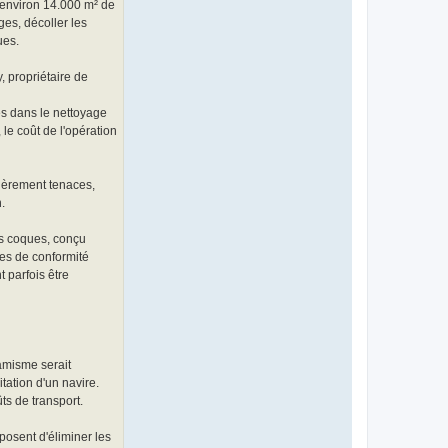
 environ 14.000 m² de
ges, décoller les
ues.
, propriétaire de
es dans le nettoyage
le coût de l'opération
lièrement tenaces,
.
es coques, conçu
mes de conformité
 parfois être
amisme serait
tation d'un navire.
ts de transport.
osent d'éliminer les