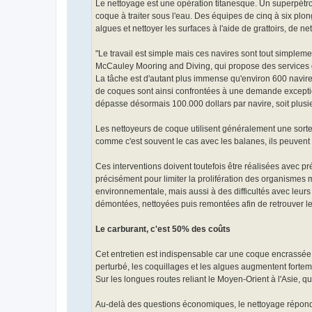
Le nettoyage est une opération titanesque. Un superpétro
coque à traiter sous l'eau. Des équipes de cinq à six plo
algues et nettoyer les surfaces à l'aide de grattoirs, de n
"Le travail est simple mais ces navires sont tout simplem
McCauley Mooring and Diving, qui propose des services 
La tâche est d'autant plus immense qu'environ 600 navire
de coques sont ainsi confrontées à une demande exceptionn
dépasse désormais 100.000 dollars par navire, soit plusieu
Les nettoyeurs de coque utilisent généralement une sorte 
comme c'est souvent le cas avec les balanes, ils peuvent
Ces interventions doivent toutefois être réalisées avec p
précisément pour limiter la prolifération des organismes
environnementale, mais aussi à des difficultés avec leurs
démontées, nettoyées puis remontées afin de retrouver leu
Le carburant, c'est 50% des coûts
Cet entretien est indispensable car une coque encrassée
perturbé, les coquillages et les algues augmentent fortem
Sur les longues routes reliant le Moyen-Orient à l'Asie, q
Au-delà des questions économiques, le nettoyage répond