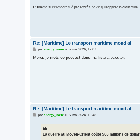
L'Homme succombera tué par l'excès de ce qu'il appelle la civilisation
Re: [Maritime] Le transport maritime mondial
M
par
energy_isere
»
07 mai 2026, 19:07
e
s
Merci, je mets ce podcast dans ma liste à écouter.
s
a
g
e
Re: [Maritime] Le transport maritime mondial
M
par
energy_isere
»
07 mai 2026, 19:48
e
s
s
a
g
La guerre au Moyen-Orient coûte 500 millions de dollar
e