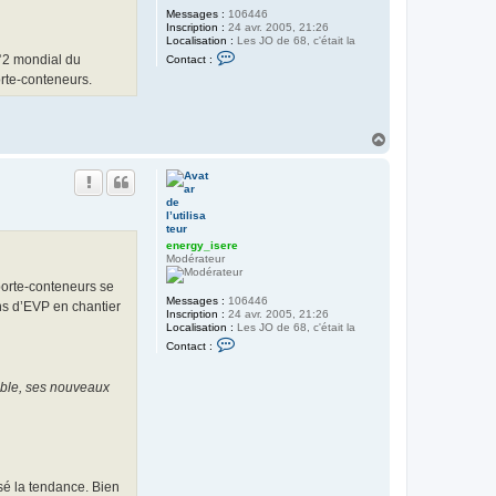
y
Messages :
106446
_
Inscription :
24 avr. 2005, 21:26
i
Localisation :
Les JO de 68, c'était la
s
C
n°2 mondial du
Contact :
e
o
r
orte-conteneurs.
n
e
t
a
c
t
H
e
a
r
u
e
t
n
e
r
g
y
energy_isere
_
Modérateur
i
s
orte-conteneurs se
e
Messages :
106446
r
ns d’EVP en chantier
Inscription :
24 avr. 2005, 21:26
e
Localisation :
Les JO de 68, c'était la
C
Contact :
o
n
t
able, ses nouveaux
a
c
t
e
r
e
n
sé la tendance. Bien
e