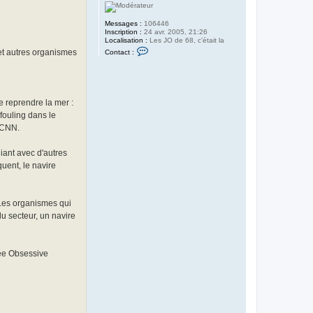
Messages :
106446
Inscription :
24 avr. 2005, 21:26
Localisation :
Les JO de 68, c'était la
C
et autres organismes
Contact :
o
n
t
a
c
t
e reprendre la mer :
e
fouling dans le
r
e
e CNN.
n
e
r
iant avec d'autres
g
uent, le navire
y
_
i
s
e
 Les organismes qui
r
u secteur, un navire
e
gée Obsessive