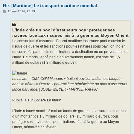
Re: [Maritime] Le transport maritime mondial
M
13 mai 2026, 23:13
e
s
s
a
g
L’Inde crée un pool d’assureurs pour protéger ses
e
navires face aux risques liés à la guerre au Moyen-Orient
Le consortium d’assureurs Bharat maritime insurance pool couvrira le
risque de guerre et les sanctions pour les navires sous pavillon indien
ou contrôlés par des intérêts indiens à destination ou en provenance de
l’Inde. Ce fonds, lancé par le gouvernement indien, est doté de 1,5
milliard de dollars (1,3 milliard d’euros).
Le navire « CMA CGM Manaus » battant pavillon indien est bloqué
dans le détroit d'Ormuz. Il pourrait être bénéficiaire du pool d’assureurs
lancé par l’Inde. | JOSEF MEYER / MARINETRAFFIC
Publié le 13/05/2026 Le marin
L’Inde a lancé mardi 12 mai un fonds de garantie d’assurance maritime
d’un montant de 1,5 milliard de dollars (1,3 milliard d’euros), pour
protéger ses navires des perturbations liées à la guerre au Moyen-
Orient, démarrée fin février.