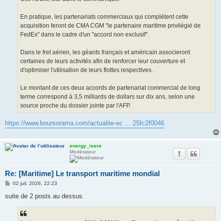
En pratique, les partenariats commerciaux qui complètent cette
acquisition feront de CMA CGM "le partenaire maritime privilégié de
FedEx" dans le cadre d'un "accord non exclusif".
Dans le fret aérien, les géants français et américain associeront
certaines de leurs activités afin de renforcer leur couverture et
d'optimiser l'utilisation de leurs flottes respectives.
Le montant de ces deux accords de partenariat commercial de long
terme correspond à 3,5 milliards de dollars sur dix ans, selon une
source proche du dossier jointe par l'AFP.
https://www.boursorama.com/actualite-ec ... 25fc2f0046
energy_isere
Modérateur
Re: [Maritime] Le transport maritime mondial
M
02 juil. 2026, 22:23
e
s
suite de 2 posts au dessus.
s
a
g
e