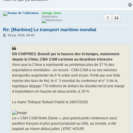
energy_isere
Modérateur
Re: [Maritime] Le transport maritime mondial
M
29 juil. 2026, 09:45
e
s
s
a
g
EN CHIFFRES. Boosté par la hausse des échanges, notamment
e
depuis la Chine, CMA CGM cartonne au deuxième trimestre
Alors que la Chine a représenté au printemps plus de 37 % des
exportations mondiales - un record - CMA CGM a vu ses volumes
transportés augmenter de 6 % entre avril et juin. Porté par une forte
reprise des taux de fret, le n° 3 mondial du conteneur et n° 4 de la
logistique dégage 770 millions de dollars de résultat net et une marge
d’exploitation en hausse de deux points, à 19 %.
Le marin Thibaud Teillard Publié le 28/07/2026
Le « CMA CGM Notre Dame », plus grand porte-conteneurs sous
pavillon français et plus grand propulsé au GNL au monde, a été
baptisé au Havre début juillet. | ERIC HOURI