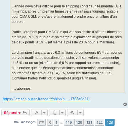
L’année devait être difficile pour le shipping conteneurisé mondial. À la
mi-temps, après un premier trimestre en retrait mais toujours rentable
pour CMA CGM, elle s’avère finalement prendre encore l’allure d’un
bon cru.
Particulièrement pour CMA CGM qui voit son chiffre d’affaires trimestriel
croître de 19 % sur un an et sa marge d’exploitation augmenter de près
de deux points, à 19 % (et même à près de 23 % pour le maritime).
Le champion français, avec 6,3 millions de conteneurs EVP transportés
par voie maritime au deuxième trimestre, voit ses volumes augmenter
de 6 % sur un an (et même de 6,6 % par rapport au premier trimestre),
plus encore que les échanges maritimes conteneurisés mondiaux
pourtant très dynamiques (+ 4,7 %, selon les statistiques de CTS,
Container trades statistics, disponibles jusqu’à fin mai).
..... abonnés
https://lemarin.ouest-france.fr/shippin ... 1763a6d211
Actions rapides de modératio
Répondre
Page
123
sur
123
1
119
120
121
122
123
Précédent
1843 messages
…