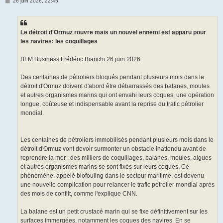
M
26 juin 2026, 22:45
e
s
s
a
g
Le détroit d'Ormuz rouvre mais un nouvel ennemi est apparu pour
e
les navires: les coquillages
BFM Business Frédéric Bianchi 26 juin 2026
Des centaines de pétroliers bloqués pendant plusieurs mois dans le
détroit d'Ormuz doivent d'abord être débarrassés des balanes, moules
et autres organismes marins qui ont envahi leurs coques, une opération
longue, coûteuse et indispensable avant la reprise du trafic pétrolier
mondial.
Les centaines de pétroliers immobilisés pendant plusieurs mois dans le
détroit d'Ormuz vont devoir surmonter un obstacle inattendu avant de
reprendre la mer : des milliers de coquillages, balanes, moules, algues
et autres organismes marins se sont fixés sur leurs coques. Ce
phénomène, appelé biofouling dans le secteur maritime, est devenu
une nouvelle complication pour relancer le trafic pétrolier mondial après
des mois de conflit, comme l'explique CNN.
La balane est un petit crustacé marin qui se fixe définitivement sur les
surfaces immergées, notamment les coques des navires. En se