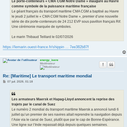
Le porte-conteneurs « CMA CGM Notre Dame » inauguré au Havre
comme symbole de la puissance maritime française
Le géant français du transport maritime CMA CGM a baptisé au Havre
le jeudi 2 juillet le « CMA CGM Notre Dame », premier d’une nouvelle
série de dix porte-conteneurs de 24 212 EVP sous pavillon français Rif.
Une cérémonie marquée de symboles.
Le marin Thibaud Teillard le 02/07/2026
https://lemarin.ouest-france.fr/shippin ... 7ee382b87f
energy_isere
Modérateur
Re: [Maritime] Le transport maritime mondial
M
07 juil. 2026, 01:18
e
s
s
a
g
Les armateurs Maersk et Hapag-Lloyd annoncent la reprise des
e
trajets par le canal de Suez
Le numéro 2 mondial du transport maritime Maersk a annoncé lundi 6
juillet qu’un premier de ses navires allait reprendre la navigation depuis
l’Asie via le canal de Suez, plutôt que par le cap de Bonne-Espérance.
Une ligne sur l’Inde repassait déjà depuis quelques semaines.