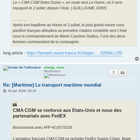
Le « CMA CGM Notre Dame », en route vers Le Havre, où il sera
inauguré le 2 juillet, depuis l’Asie. | GUILLAUME JORIS
...............
Après son baptême au Havre le 2 juillet, le plus grand navire sous
pavillon français débutera sa première rotation complète vers l’Asie
sous le commandement de Marie-Caroline Guillou, l’une des deux
femmes commandant de la compagnie.
long article :
https://lemarin.ouest-france.fr/shippin ... 02834cc235
energy_isere
Modérateur
Re: [Maritime] Le transport maritime mondial
M
02 juil. 2026, 00:15
e
s
s
a
g
CMA CGM se renforce aux Etats-Unis et noue des
e
partenariats avec FedEX
Boursorama avec AFP •01/07/2026
L'armateur français CMA CGM va racheter FedEx Supply Chain, filiale