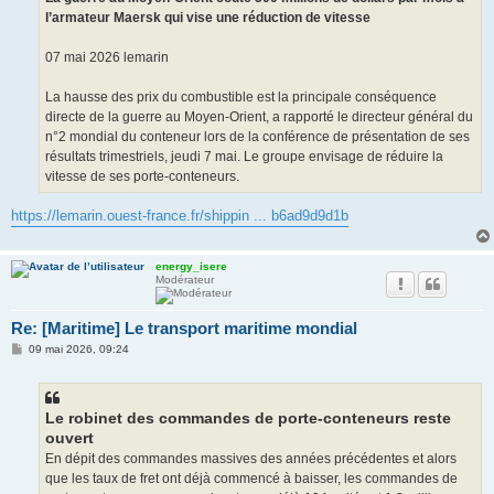
e
l’armateur Maersk qui vise une réduction de vitesse
07 mai 2026 lemarin
La hausse des prix du combustible est la principale conséquence
directe de la guerre au Moyen-Orient, a rapporté le directeur général du
n°2 mondial du conteneur lors de la conférence de présentation de ses
résultats trimestriels, jeudi 7 mai. Le groupe envisage de réduire la
vitesse de ses porte-conteneurs.
https://lemarin.ouest-france.fr/shippin ... b6ad9d9d1b
energy_isere
Modérateur
Re: [Maritime] Le transport maritime mondial
M
09 mai 2026, 09:24
e
s
s
a
g
Le robinet des commandes de porte-conteneurs reste
e
ouvert
En dépit des commandes massives des années précédentes et alors
que les taux de fret ont déjà commencé à baisser, les commandes de