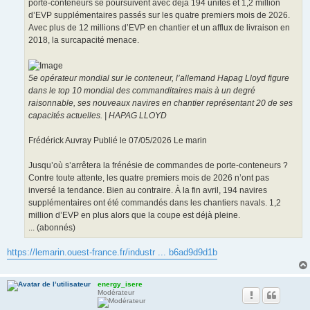
porte-conteneurs se poursuivent avec déjà 194 unités et 1,2 million
d’EVP supplémentaires passés sur les quatre premiers mois de 2026.
Avec plus de 12 millions d’EVP en chantier et un afflux de livraison en
2018, la surcapacité menace.
5e opérateur mondial sur le conteneur, l’allemand Hapag Lloyd figure
dans le top 10 mondial des commanditaires mais à un degré
raisonnable, ses nouveaux navires en chantier représentant 20 de ses
capacités actuelles. | HAPAG LLOYD
Frédérick Auvray Publié le 07/05/2026 Le marin
Jusqu’où s’arrêtera la frénésie de commandes de porte-conteneurs ?
Contre toute attente, les quatre premiers mois de 2026 n’ont pas
inversé la tendance. Bien au contraire. À la fin avril, 194 navires
supplémentaires ont été commandés dans les chantiers navals. 1,2
million d’EVP en plus alors que la coupe est déjà pleine.
... (abonnés)
https://lemarin.ouest-france.fr/industr ... b6ad9d9d1b
energy_isere
Modérateur