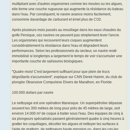
multipliant avec d'autres organismes comme les moules ou les algues,
elle forme une couche rugueuse qui augmente la résistance du bateau
dans l'eau. Par conséquent, le navire avance moins facilement,
consomme davantage de carburant et émet plus de CO2.
Après plusieurs mois passés au mouillage dans les eaux chaudes du
golfe Persique, ces navires ne peuvent pas simplement lever l'ancre.
Les organismes qui recouvrent leurs coques augmentent
considérablement la résistance dans l'eau et dégradent leurs
performances. Selon les professionnels du secteur, un navire resté
immobilisé si longtemps a largement le temps de voir s'accumuler une
importante couche de salissures biologiques.
"Quatre mois! C'est largement suffisant pour que plein de trucs
dégoûtants s'accumulent", explique sur CNN Derek Hamm, du club de
plongée Obsessive Compulsive Divers de Marathon, en Floride.
100.000 dollars par navire
Le nettoyage est une opération titanesque. Un superpétrolier dépasse
souvent les 300 mètres de long pour près de 45 mètres de large, soit
environ 14.000 m² de coque à traiter sous l'eau. Des équipes de cinq à
six plongeurs spécialisés passent généralement quatre à cinq heures à
gratter les coquillages, décoller les algues et nettoyer les surfaces à
l'aide de grattoirs, de nettoyeurs haute pression ou, dans les cas les