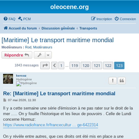
oleocene.org
FAQ
PCM
Inscription
Connexion
Accueil du forum
Discussion générale
Transports
[Maritime] Le transport maritime mondial
Modérateurs :
Rod
,
Modérateurs
Répondre
Page
123
sur
123
1
119
120
121
122
123
Précédent
1843 messages
…
kercoz
Hydrogène
Re: [Maritime] Le transport maritime mondial
M
07 mai 2026, 11:30
e
s
Il y a cette semaine une série d'émission à ne pas rater sur le droit de la
s
mer ..... On y fouille l'historique et les lieux de pouvoirs . Celle de Lundi
a
g
concerne Hormuz:
e
https://www.radiofrance.fr/francecultur ... ge-6422314
On y révèle entre autres, que ces droits ont été mis en place a une