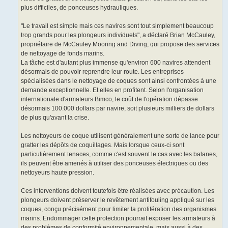
plus difficiles, de ponceuses hydrauliques.
"Le travail est simple mais ces navires sont tout simplement beaucoup
trop grands pour les plongeurs individuels", a déclaré Brian McCauley,
propriétaire de McCauley Mooring and Diving, qui propose des services
de nettoyage de fonds marins.
La tâche est d'autant plus immense qu'environ 600 navires attendent
désormais de pouvoir reprendre leur route. Les entreprises
spécialisées dans le nettoyage de coques sont ainsi confrontées à une
demande exceptionnelle. Et elles en profitent. Selon l'organisation
internationale d'armateurs Bimco, le coût de l'opération dépasse
désormais 100.000 dollars par navire, soit plusieurs milliers de dollars
de plus qu'avant la crise.
Les nettoyeurs de coque utilisent généralement une sorte de lance pour
gratter les dépôts de coquillages. Mais lorsque ceux-ci sont
particulièrement tenaces, comme c'est souvent le cas avec les balanes,
ils peuvent être amenés à utiliser des ponceuses électriques ou des
nettoyeurs haute pression.
Ces interventions doivent toutefois être réalisées avec précaution. Les
plongeurs doivent préserver le revêtement antifouling appliqué sur les
coques, conçu précisément pour limiter la prolifération des organismes
marins. Endommager cette protection pourrait exposer les armateurs à
des problèmes de conformité environnementale, mais aussi à des