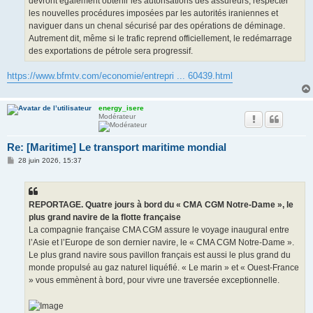
devront également obtenir les autorisations des assureurs, respecter
les nouvelles procédures imposées par les autorités iraniennes et
naviguer dans un chenal sécurisé par des opérations de déminage.
Autrement dit, même si le trafic reprend officiellement, le redémarrage
des exportations de pétrole sera progressif.
https://www.bfmtv.com/economie/entrepri ... 60439.html
energy_isere
Modérateur
Re: [Maritime] Le transport maritime mondial
M
28 juin 2026, 15:37
e
s
s
a
g
REPORTAGE. Quatre jours à bord du « CMA CGM Notre-Dame », le
e
plus grand navire de la flotte française
La compagnie française CMA CGM assure le voyage inaugural entre
l’Asie et l’Europe de son dernier navire, le « CMA CGM Notre-Dame ».
Le plus grand navire sous pavillon français est aussi le plus grand du
monde propulsé au gaz naturel liquéfié. « Le marin » et « Ouest-France
» vous emmènent à bord, pour vivre une traversée exceptionnelle.