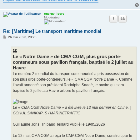
energy_isere
Modérateur
Re: [Maritime] Le transport maritime mondial
M
26 mai 2026, 23:28
e
s
s
a
g
Le « Notre Dame » de CMA CGM, plus gros porte-
e
conteneurs sous pavillon français, baptisé le 2 juillet au
Havre
Le numéro 2 mondial du transport conteneurisé a pris possession de
son plus gros porte-conteneurs, le « CMA CGM Notre Dame ». Comme
l’avait annoncé son président Rodolphe Saadé, le navire qui sera
baptisé le 2 juillet au Havre arbore le pavillon français.
Le « CMA CGM Notre Dame » a été livré le 12 mai dernier en Chine. |
GOHUL SANKAR. S / MARINETRAFFIC
Guillaume Joris, Thibaud Teillard Publié le 19/05/2026
Le 12 mai, CMA CGM a reçu le CMA CGM Notre Dame, construit par le