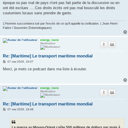
époque ou pas mal de pays n'ont pas fait partie de la discussion ou en
ont été exclues .....Ces droits écrits ont pas mal bousculé les droits
coutumiers locaux sans prendre de gants.
L'Homme succombera tué par l'excès de ce qu'il appelle la civilisation. ( Jean Henri
Fabre / Souvenirs Entomologiques)
energy_isere
Modérateur
Re: [Maritime] Le transport maritime mondial
M
07 mai 2026, 19:07
e
s
Merci, je mets ce podcast dans ma liste à écouter.
s
a
g
e
energy_isere
Modérateur
Re: [Maritime] Le transport maritime mondial
M
07 mai 2026, 19:48
e
s
s
a
g
La guerre au Moyen-Orient coûte 500 millions de dollars par mois à