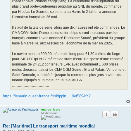
chantier naval chinois Yangzijiang. La cérémonie d’inauguration du
plus grand porte-conteneurs propulsé au GNL du monde, commandé
par Nicolas Le Scornet, se tiendra au Havre le 2 juillet, a annoncé
l’armateur français le 26 mai.
Il s’agit de la tête de série, alors que dix navires ont été commandés. Le
CMA CGM Notre Dame et ses sister-ships seront tous sous pavillon
français, comme l’avait annoncé Rodolphe Saadé, président du groupe
basé à Marseille, aux Assises de l’économie de la mer en 2025.
Le navire mesure 399,90 mètres de long pour 61,30 mètres de large
pour 240 000 tpl et 17 mètres de tirant d’eau. Il dispose d’une capacité
nominale de 24 212 conteneurs EVP, avec notamment 1 600 prises
reefer, dépassant ainsi les CMA CGM Seine , Grand Palais, Vendôme et
Saint-Germain, considérés jusque-là comme les plus gros navires du
monde équipés d’un moteur dual fuel au GNL.
..........................................
https://lemarin.ouest-france.fr/shippin ... 9ef5894fc2
energy_isere
Modérateur
Re: [Maritime] Le transport maritime mondial