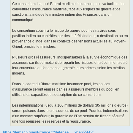
Ce consortium, baptisé Bharat maritime insurance pool, va faciliter les
couvertures d’assurance maritime, face aux risques de guerre et de
sanctions, a indiqué le ministère indien des Finances dans un
communiqué.
Le consortium couvrira le risque de guerre pour les navires sous
pavillon indien ou contrôlés par des intérêts indiens, à destination ou en
provenance d’Inde, dans le contexte des tensions actuelles au Moyen-
Orient, précise le ministère.
Plusieurs gros réassureurs, indispensables à la survie économique des
assureurs car ils permettent de répartir les risques, ont récemment retiré
leur couverture ou fortement augmenté leurs primes, selon les médias
indiens.
Dans le cadre du Bharat maritime insurance pool, les polices
d’assurance seront émises par les assureurs membres du pool, en
utilisant les capacités de souscription de ce consortium.
Les indemnisations jusqu’à 100 millions de dollars (85 millions d’euros)
seront puisées dans les ressources de ce pool. Pour les indemnisations
d’un montant supérieur, la garantie de l’État servira de filet de sécurité
une fois épuisées les réserves et la réassurance.
https://lemarin.ouest-france.fr/defense ... 9cab556f2f