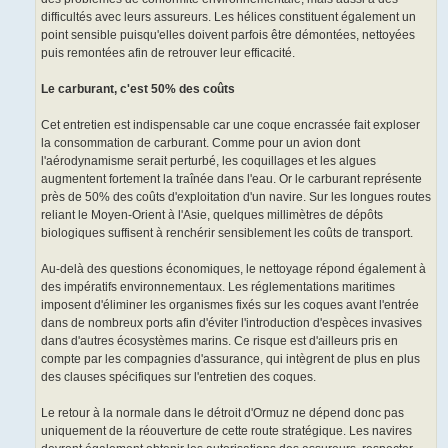
difficultés avec leurs assureurs. Les hélices constituent également un
point sensible puisqu'elles doivent parfois être démontées, nettoyées
puis remontées afin de retrouver leur efficacité.
Le carburant, c'est 50% des coûts
Cet entretien est indispensable car une coque encrassée fait exploser
la consommation de carburant. Comme pour un avion dont
l'aérodynamisme serait perturbé, les coquillages et les algues
augmentent fortement la traînée dans l'eau. Or le carburant représente
près de 50% des coûts d'exploitation d'un navire. Sur les longues routes
reliant le Moyen-Orient à l'Asie, quelques millimètres de dépôts
biologiques suffisent à renchérir sensiblement les coûts de transport.
Au-delà des questions économiques, le nettoyage répond également à
des impératifs environnementaux. Les réglementations maritimes
imposent d'éliminer les organismes fixés sur les coques avant l'entrée
dans de nombreux ports afin d'éviter l'introduction d'espèces invasives
dans d'autres écosystèmes marins. Ce risque est d'ailleurs pris en
compte par les compagnies d'assurance, qui intègrent de plus en plus
des clauses spécifiques sur l'entretien des coques.
Le retour à la normale dans le détroit d'Ormuz ne dépend donc pas
uniquement de la réouverture de cette route stratégique. Les navires