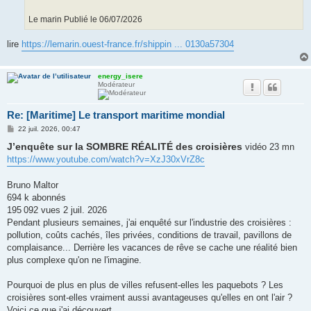
Le marin Publié le 06/07/2026
lire
https://lemarin.ouest-france.fr/shippin ... 0130a57304
energy_isere
Modérateur
Re: [Maritime] Le transport maritime mondial
M
22 juil. 2026, 00:47
e
J’enquête sur la SOMBRE RÉALITÉ des croisières
s
vidéo 23 mn
s
https://www.youtube.com/watch?v=XzJ30xVrZ8c
a
g
e
Bruno Maltor
694 k abonnés
195 092 vues 2 juil. 2026
Pendant plusieurs semaines, j'ai enquêté sur l'industrie des croisières :
pollution, coûts cachés, îles privées, conditions de travail, pavillons de
complaisance... Derrière les vacances de rêve se cache une réalité bien
plus complexe qu'on ne l'imagine.
Pourquoi de plus en plus de villes refusent-elles les paquebots ? Les
croisières sont-elles vraiment aussi avantageuses qu'elles en ont l'air ?
Voici ce que j'ai découvert.