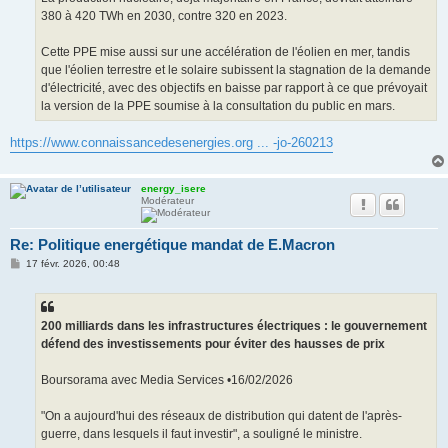
380 à 420 TWh en 2030, contre 320 en 2023.
Cette PPE mise aussi sur une accélération de l'éolien en mer, tandis
que l'éolien terrestre et le solaire subissent la stagnation de la demande
d'électricité, avec des objectifs en baisse par rapport à ce que prévoyait
la version de la PPE soumise à la consultation du public en mars.
https://www.connaissancedesenergies.org ... -jo-260213
energy_isere
Modérateur
Re: Politique energétique mandat de E.Macron
M
17 févr. 2026, 00:48
e
s
s
a
g
200 milliards dans les infrastructures électriques : le gouvernement
e
défend des investissements pour éviter des hausses de prix
Boursorama avec Media Services •16/02/2026
"On a aujourd'hui des réseaux de distribution qui datent de l'après-
guerre, dans lesquels il faut investir", a souligné le ministre.