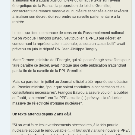
a situation est d'autant plus complexe qu'un autre texte sur l'avenir
énergétique de la France, la proposition de loi dite Gremillet,
consacrant une relance massive du nucléaire et censée aider l'exécutif
à finaliser son décret, doit reprendre sa navette parlementaire à la
rentrée.
Le tout, sur fond de menace de censure du Rassemblement national.
"Si on voit que François Bayrou veut publier la PPE3 par décret, en
contournant la représentation nationale, ce sera un casus belli", avait
prévenu en juin le député RN Jean-Philippe Tanguy.
Marc Ferracci, ministre de l'Energie, qui n'a pas ménagé ses efforts pour
faire paraître ce décret, avait indiqué que cette publication n'attendrait
pas la fin de la navette de la PPL Gremillet.
Mais sa parution fin juillet au Journal officiel a été reportée sur décision
du Premier ministre, "pour que soient conduites la concertation et les
consultations nécessaires". François Bayrou a assuré vouloir la publier
en "août, septembre", car "la PPE actuelle (...) prévoyait la réduction
massive de l'électricité d'origine nucléaire".
Un texte attendu depuis 2 ans déjà
"Si on veut faire les investissements nécessaires, à la fois pour le
nucléaire et pour le renouvelable (...) il faut qu'il y ait une nouvelle PPE",