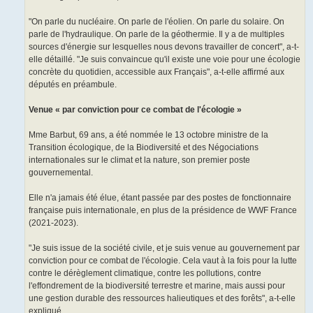
"On parle du nucléaire. On parle de l'éolien. On parle du solaire. On
parle de l'hydraulique. On parle de la géothermie. Il y a de multiples
sources d'énergie sur lesquelles nous devons travailler de concert", a-t-
elle détaillé. "Je suis convaincue qu'il existe une voie pour une écologie
concrète du quotidien, accessible aux Français", a-t-elle affirmé aux
députés en préambule.
Venue « par conviction pour ce combat de l'écologie »
Mme Barbut, 69 ans, a été nommée le 13 octobre ministre de la
Transition écologique, de la Biodiversité et des Négociations
internationales sur le climat et la nature, son premier poste
gouvernemental.
Elle n'a jamais été élue, étant passée par des postes de fonctionnaire
française puis internationale, en plus de la présidence de WWF France
(2021-2023).
"Je suis issue de la société civile, et je suis venue au gouvernement par
conviction pour ce combat de l'écologie. Cela vaut à la fois pour la lutte
contre le dérèglement climatique, contre les pollutions, contre
l'effondrement de la biodiversité terrestre et marine, mais aussi pour
une gestion durable des ressources halieutiques et des forêts", a-t-elle
expliqué.