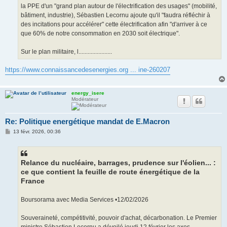
la PPE d'un "grand plan autour de l'électrification des usages" (mobilité,
bâtiment, industrie), Sébastien Lecornu ajoute qu'il "faudra réfléchir à
des incitations pour accélérer" cette électrification afin "d'arriver à ce
que 60% de notre consommation en 2030 soit électrique".
Sur le plan militaire, l......................
https://www.connaissancedesenergies.org ... ine-260207
energy_isere
Modérateur
Re: Politique energétique mandat de E.Macron
M
13 févr. 2026, 00:36
e
s
s
a
g
Relance du nucléaire, barrages, prudence sur l'éolien... :
e
ce que contient la feuille de route énergétique de la
France
Boursorama avec Media Services •12/02/2026
Souveraineté, compétitivité, pouvoir d'achat, décarbonation. Le Premier