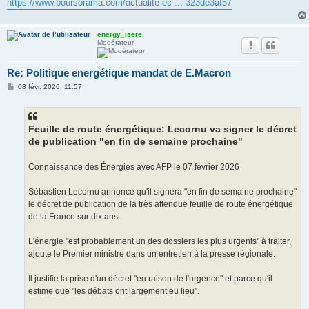
https://www.boursorama.com/actualite-ec ... 323de3af57
energy_isere
Modérateur
Re: Politique energétique mandat de E.Macron
M
08 févr. 2026, 11:57
e
s
s
a
g
Feuille de route énergétique: Lecornu va signer le décret
e
de publication "en fin de semaine prochaine"
Connaissance des Énergies avec AFP le 07 février 2026
Sébastien Lecornu annonce qu'il signera "en fin de semaine prochaine"
le décret de publication de la très attendue feuille de route énergétique
de la France sur dix ans.
L'énergie "est probablement un des dossiers les plus urgents" à traiter,
ajoute le Premier ministre dans un entretien à la presse régionale.
Il justifie la prise d'un décret "en raison de l'urgence" et parce qu'il
estime que "les débats ont largement eu lieu".