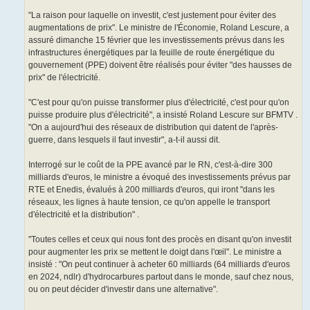
"La raison pour laquelle on investit, c'est justement pour éviter des
augmentations de prix". Le ministre de l'Économie, Roland Lescure, a
assuré dimanche 15 février que les investissements prévus dans les
infrastructures énergétiques par la feuille de route énergétique du
gouvernement (PPE) doivent être réalisés pour éviter "des hausses de
prix" de l'électricité.
"C'est pour qu'on puisse transformer plus d'électricité, c'est pour qu'on
puisse produire plus d'électricité", a insisté Roland Lescure sur BFMTV .
"On a aujourd'hui des réseaux de distribution qui datent de l'après-
guerre, dans lesquels il faut investir", a-t-il aussi dit.
Interrogé sur le coût de la PPE avancé par le RN, c'est-à-dire 300
milliards d'euros, le ministre a évoqué des investissements prévus par
RTE et Enedis, évalués à 200 milliards d'euros, qui iront "dans les
réseaux, les lignes à haute tension, ce qu'on appelle le transport
d'électricité et la distribution" .
"Toutes celles et ceux qui nous font des procès en disant qu'on investit
pour augmenter les prix se mettent le doigt dans l'œil". Le ministre a
insisté : "On peut continuer à acheter 60 milliards (64 milliards d'euros
en 2024, ndlr) d'hydrocarbures partout dans le monde, sauf chez nous,
ou on peut décider d'investir dans une alternative".