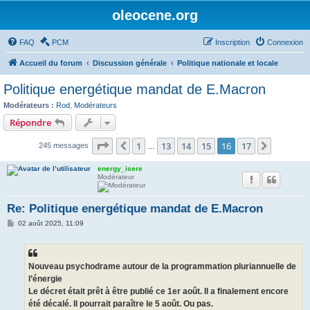
oleocene.org
FAQ
PCM
Inscription
Connexion
Accueil du forum
Discussion générale
Politique nationale et locale
Politique energétique mandat de E.Macron
Modérateurs :
Rod
,
Modérateurs
Répondre
Page
16
sur
17
1
13
14
15
16
17
Précédent
Suivant
245 messages
…
energy_isere
Modérateur
Re: Politique energétique mandat de E.Macron
M
02 août 2025, 11:09
e
s
s
a
g
Nouveau psychodrame autour de la programmation pluriannuelle de
e
l’énergie
Le décret était prêt à être publié ce 1er août. Il a finalement encore
été décalé. Il pourrait paraître le 5 août. Ou pas.