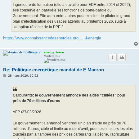
Ingénieure de formation (elle a travaillé pour EDF entre 2014 et 2022),
elle conserve en parallèle ses fonctions de porte-parole du
Gouvernement. Elle aura entre autres pour mission de piloter le grand
plan d'électrification des usages attendu au printemps 2026, suite à
l'adoption récente de la PPE 3.
https://www.connaissancedesenergies.org ... -l-energie
energy_isere
Modérateur
Re: Politique energétique mandat de E.Macron
M
28 mars 2026, 10:52
e
s
s
a
g
Carburants: le gouvernement annonce des aides "ciblées" pour
e
près de 70 millions d'euros
AFP •27/03/2026
Le gouvernement a annoncé vendredi un plan d'aide de près de 70
millions d'euros, ciblé et limité au mois d'avril, pour les secteurs les plus
touchés par la flambée des prix des carburants: la pêche, l'agriculture