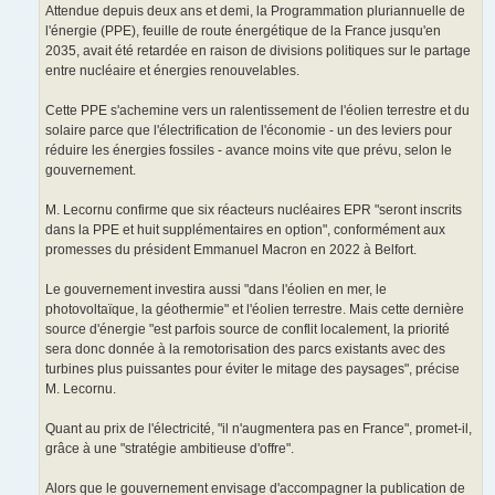
Attendue depuis deux ans et demi, la Programmation pluriannuelle de
l'énergie (PPE), feuille de route énergétique de la France jusqu'en
2035, avait été retardée en raison de divisions politiques sur le partage
entre nucléaire et énergies renouvelables.
Cette PPE s'achemine vers un ralentissement de l'éolien terrestre et du
solaire parce que l'électrification de l'économie - un des leviers pour
réduire les énergies fossiles - avance moins vite que prévu, selon le
gouvernement.
M. Lecornu confirme que six réacteurs nucléaires EPR "seront inscrits
dans la PPE et huit supplémentaires en option", conformément aux
promesses du président Emmanuel Macron en 2022 à Belfort.
Le gouvernement investira aussi "dans l'éolien en mer, le
photovoltaïque, la géothermie" et l'éolien terrestre. Mais cette dernière
source d'énergie "est parfois source de conflit localement, la priorité
sera donc donnée à la remotorisation des parcs existants avec des
turbines plus puissantes pour éviter le mitage des paysages", précise
M. Lecornu.
Quant au prix de l'électricité, "il n'augmentera pas en France", promet-il,
grâce à une "stratégie ambitieuse d'offre".
Alors que le gouvernement envisage d'accompagner la publication de