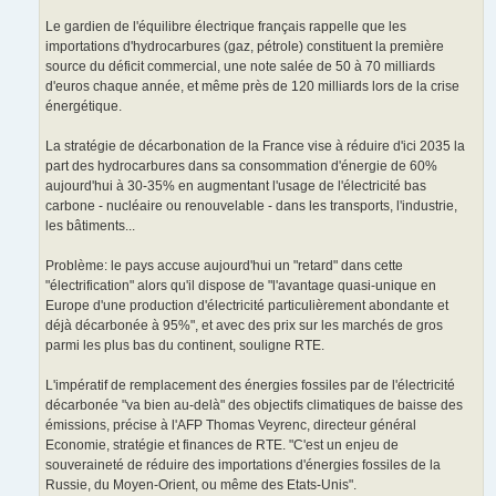
Le gardien de l'équilibre électrique français rappelle que les
importations d'hydrocarbures (gaz, pétrole) constituent la première
source du déficit commercial, une note salée de 50 à 70 milliards
d'euros chaque année, et même près de 120 milliards lors de la crise
énergétique.
La stratégie de décarbonation de la France vise à réduire d'ici 2035 la
part des hydrocarbures dans sa consommation d'énergie de 60%
aujourd'hui à 30-35% en augmentant l'usage de l'électricité bas
carbone - nucléaire ou renouvelable - dans les transports, l'industrie,
les bâtiments...
Problème: le pays accuse aujourd'hui un "retard" dans cette
"électrification" alors qu'il dispose de "l'avantage quasi-unique en
Europe d'une production d'électricité particulièrement abondante et
déjà décarbonée à 95%", et avec des prix sur les marchés de gros
parmi les plus bas du continent, souligne RTE.
L'impératif de remplacement des énergies fossiles par de l'électricité
décarbonée "va bien au-delà" des objectifs climatiques de baisse des
émissions, précise à l'AFP Thomas Veyrenc, directeur général
Economie, stratégie et finances de RTE. "C'est un enjeu de
souveraineté de réduire des importations d'énergies fossiles de la
Russie, du Moyen-Orient, ou même des Etats-Unis".