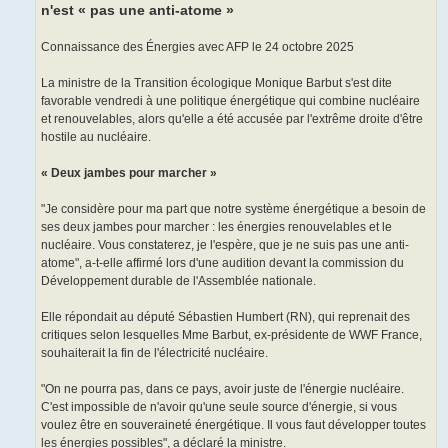
e
n'est « pas une anti-atome »
Connaissance des Énergies avec AFP le 24 octobre 2025
La ministre de la Transition écologique Monique Barbut s'est dite
favorable vendredi à une politique énergétique qui combine nucléaire
et renouvelables, alors qu'elle a été accusée par l'extrême droite d'être
hostile au nucléaire.
« Deux jambes pour marcher »
"Je considère pour ma part que notre système énergétique a besoin de
ses deux jambes pour marcher : les énergies renouvelables et le
nucléaire. Vous constaterez, je l'espère, que je ne suis pas une anti-
atome", a-t-elle affirmé lors d'une audition devant la commission du
Développement durable de l'Assemblée nationale.
Elle répondait au député Sébastien Humbert (RN), qui reprenait des
critiques selon lesquelles Mme Barbut, ex-présidente de WWF France,
souhaiterait la fin de l'électricité nucléaire.
"On ne pourra pas, dans ce pays, avoir juste de l'énergie nucléaire.
C'est impossible de n'avoir qu'une seule source d'énergie, si vous
voulez être en souveraineté énergétique. Il vous faut développer toutes
les énergies possibles", a déclaré la ministre.