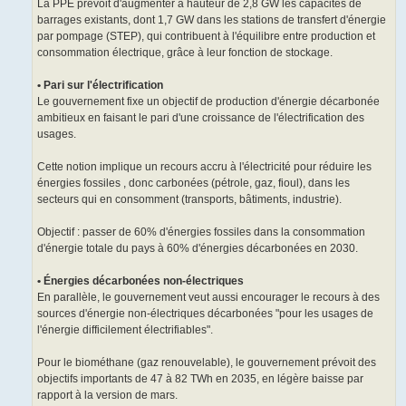
La PPE prévoit d'augmenter à hauteur de 2,8 GW les capacités de
barrages existants, dont 1,7 GW dans les stations de transfert d'énergie
par pompage (STEP), qui contribuent à l'équilibre entre production et
consommation électrique, grâce à leur fonction de stockage.
• Pari sur l'électrification
Le gouvernement fixe un objectif de production d'énergie décarbonée
ambitieux en faisant le pari d'une croissance de l'électrification des
usages.
Cette notion implique un recours accru à l'électricité pour réduire les
énergies fossiles , donc carbonées (pétrole, gaz, fioul), dans les
secteurs qui en consomment (transports, bâtiments, industrie).
Objectif : passer de 60% d'énergies fossiles dans la consommation
d'énergie totale du pays à 60% d'énergies décarbonées en 2030.
• Énergies décarbonées non-électriques
En parallèle, le gouvernement veut aussi encourager le recours à des
sources d'énergie non-électriques décarbonées "pour les usages de
l'énergie difficilement électrifiables".
Pour le biométhane (gaz renouvelable), le gouvernement prévoit des
objectifs importants de 47 à 82 TWh en 2035, en légère baisse par
rapport à la version de mars.