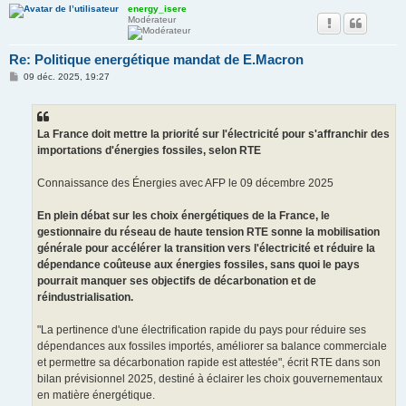
energy_isere
Modérateur
Re: Politique energétique mandat de E.Macron
M
09 déc. 2025, 19:27
e
s
s
a
g
La France doit mettre la priorité sur l'électricité pour s'affranchir des
e
importations d'énergies fossiles, selon RTE
Connaissance des Énergies avec AFP le 09 décembre 2025
En plein débat sur les choix énergétiques de la France, le
gestionnaire du réseau de haute tension RTE sonne la mobilisation
générale pour accélérer la transition vers l'électricité et réduire la
dépendance coûteuse aux énergies fossiles, sans quoi le pays
pourrait manquer ses objectifs de décarbonation et de
réindustrialisation.
"La pertinence d'une électrification rapide du pays pour réduire ses
dépendances aux fossiles importés, améliorer sa balance commerciale
et permettre sa décarbonation rapide est attestée", écrit RTE dans son
bilan prévisionnel 2025, destiné à éclairer les choix gouvernementaux
en matière énergétique.