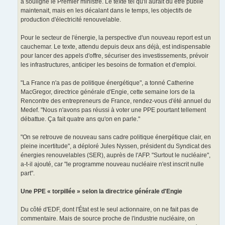
a souligné le Premier ministre. Le texte tel qu'il aurait dû être publié
maintenait, mais en les décalant dans le temps, les objectifs de
production d'électricité renouvelable.
Pour le secteur de l'énergie, la perspective d'un nouveau report est un
cauchemar. Le texte, attendu depuis deux ans déjà, est indispensable
pour lancer des appels d'offre, sécuriser des investissements, prévoir
les infrastructures, anticiper les besoins de formation et d'emploi.
"La France n'a pas de politique énergétique", a tonné Catherine
MacGregor, directrice générale d'Engie, cette semaine lors de la
Rencontre des entrepreneurs de France, rendez-vous d'été annuel du
Medef. "Nous n'avons pas réussi à voter une PPE pourtant tellement
débattue. Ça fait quatre ans qu'on en parle."
"On se retrouve de nouveau sans cadre politique énergétique clair, en
pleine incertitude", a déploré Jules Nyssen, président du Syndicat des
énergies renouvelables (SER), auprès de l'AFP. "Surtout le nucléaire",
a-t-il ajouté, car "le programme nouveau nucléaire n'est inscrit nulle
part".
Une PPE « torpillée » selon la directrice générale d'Engie
Du côté d'EDF, dont l'État est le seul actionnaire, on ne fait pas de
commentaire. Mais de source proche de l'industrie nucléaire, on