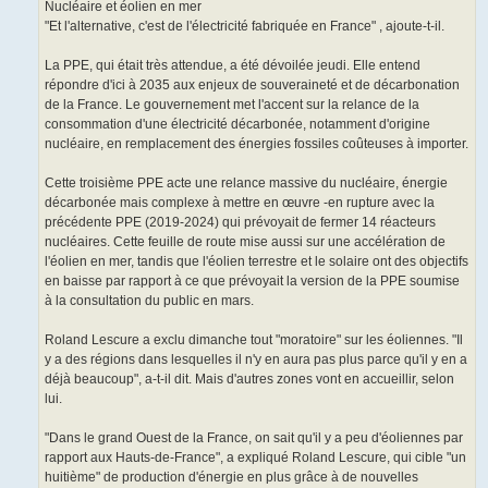
Nucléaire et éolien en mer
"Et l'alternative, c'est de l'électricité fabriquée en France" , ajoute-t-il.
La PPE, qui était très attendue, a été dévoilée jeudi. Elle entend
répondre d'ici à 2035 aux enjeux de souveraineté et de décarbonation
de la France. Le gouvernement met l'accent sur la relance de la
consommation d'une électricité décarbonée, notamment d'origine
nucléaire, en remplacement des énergies fossiles coûteuses à importer.
Cette troisième PPE acte une relance massive du nucléaire, énergie
décarbonée mais complexe à mettre en œuvre -en rupture avec la
précédente PPE (2019-2024) qui prévoyait de fermer 14 réacteurs
nucléaires. Cette feuille de route mise aussi sur une accélération de
l'éolien en mer, tandis que l'éolien terrestre et le solaire ont des objectifs
en baisse par rapport à ce que prévoyait la version de la PPE soumise
à la consultation du public en mars.
Roland Lescure a exclu dimanche tout "moratoire" sur les éoliennes. "Il
y a des régions dans lesquelles il n'y en aura pas plus parce qu'il y en a
déjà beaucoup", a-t-il dit. Mais d'autres zones vont en accueillir, selon
lui.
"Dans le grand Ouest de la France, on sait qu'il y a peu d'éoliennes par
rapport aux Hauts-de-France", a expliqué Roland Lescure, qui cible "un
huitième" de production d'énergie en plus grâce à de nouvelles