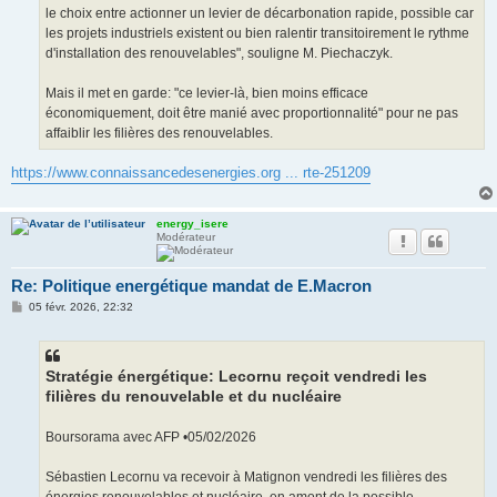
le choix entre actionner un levier de décarbonation rapide, possible car
les projets industriels existent ou bien ralentir transitoirement le rythme
d'installation des renouvelables", souligne M. Piechaczyk.
Mais il met en garde: "ce levier-là, bien moins efficace
économiquement, doit être manié avec proportionnalité" pour ne pas
affaiblir les filières des renouvelables.
https://www.connaissancedesenergies.org ... rte-251209
energy_isere
Modérateur
Re: Politique energétique mandat de E.Macron
M
05 févr. 2026, 22:32
e
s
s
a
g
Stratégie énergétique: Lecornu reçoit vendredi les
e
filières du renouvelable et du nucléaire
Boursorama avec AFP •05/02/2026
Sébastien Lecornu va recevoir à Matignon vendredi les filières des
énergies renouvelables et nucléaire, en amont de la possible