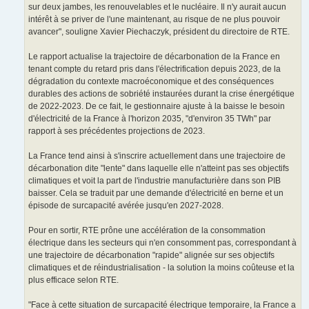
sur deux jambes, les renouvelables et le nucléaire. Il n'y aurait aucun
intérêt à se priver de l'une maintenant, au risque de ne plus pouvoir
avancer", souligne Xavier Piechaczyk, président du directoire de RTE.
Le rapport actualise la trajectoire de décarbonation de la France en
tenant compte du retard pris dans l'électrification depuis 2023, de la
dégradation du contexte macroéconomique et des conséquences
durables des actions de sobriété instaurées durant la crise énergétique
de 2022-2023. De ce fait, le gestionnaire ajuste à la baisse le besoin
d'électricité de la France à l'horizon 2035, "d'environ 35 TWh" par
rapport à ses précédentes projections de 2023.
La France tend ainsi à s'inscrire actuellement dans une trajectoire de
décarbonation dite "lente" dans laquelle elle n'atteint pas ses objectifs
climatiques et voit la part de l'industrie manufacturière dans son PIB
baisser. Cela se traduit par une demande d'électricité en berne et un
épisode de surcapacité avérée jusqu'en 2027-2028.
Pour en sortir, RTE prône une accélération de la consommation
électrique dans les secteurs qui n'en consomment pas, correspondant à
une trajectoire de décarbonation "rapide" alignée sur ses objectifs
climatiques et de réindustrialisation - la solution la moins coûteuse et la
plus efficace selon RTE.
"Face à cette situation de surcapacité électrique temporaire, la France a