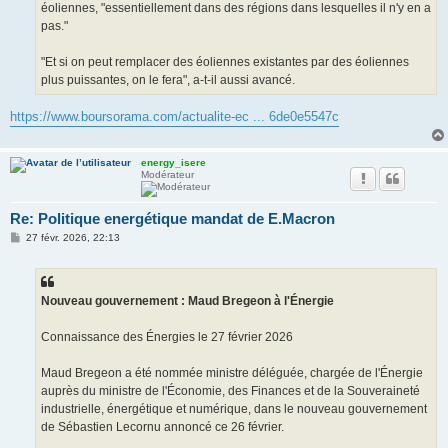
éoliennes, "essentiellement dans des régions dans lesquelles il n'y en a
pas."
"Et si on peut remplacer des éoliennes existantes par des éoliennes
plus puissantes, on le fera", a-t-il aussi avancé.
https://www.boursorama.com/actualite-ec ... 6de0e5547c
energy_isere
Modérateur
Re: Politique energétique mandat de E.Macron
M
27 févr. 2026, 22:13
e
s
s
a
g
Nouveau gouvernement : Maud Bregeon à l'Énergie
e
Connaissance des Énergies le 27 février 2026
Maud Bregeon a été nommée ministre déléguée, chargée de l'Énergie
auprès du ministre de l'Économie, des Finances et de la Souveraineté
industrielle, énergétique et numérique, dans le nouveau gouvernement
de Sébastien Lecornu annoncé ce 26 février.