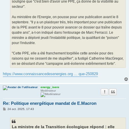
souligne que "c'est bien d'avoir une PPE, ça donne de la visibilité au
secteur".
Au ministère de l'Energie, on pousse pour une publication avant le 8
septembre. "Il y a un plaidoyer très, très important pour une publication
de la PPE avant le 8 pour pouvoir avancer ce dossier qui traîne depuis
quatre ans", a-t-on indiqué dans l'entourage de Marc Ferracci. Le
ministre a déploré jeudi l'instabilité politique, la qualifiant de "poison"
pour l'industrie.
"Cette PPE, elle a été franchement torpillée cette année pour des
raisons qui ne cessent de me stupéfier", a fustigé Catherine MacGregor,
en se désolant d'une "campagne anti-éolienne extrêmement forte".
https://www.connaissancedesenergies.org ... que-250829
energy_isere
Modérateur
Re: Politique energétique mandat de E.Macron
M
24 oct. 2025, 17:43
e
s
s
a
g
La ministre de la Transition écologique répond : elle