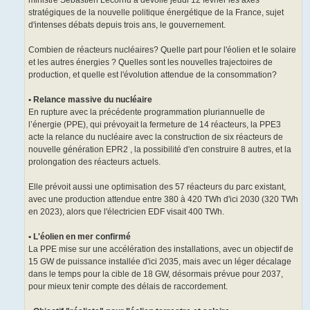
ministre Sébastien Lecornu a dévoilé jeudi 12 février les axes
stratégiques de la nouvelle politique énergétique de la France, sujet
d'intenses débats depuis trois ans, le gouvernement.
Combien de réacteurs nucléaires? Quelle part pour l'éolien et le solaire
et les autres énergies ? Quelles sont les nouvelles trajectoires de
production, et quelle est l'évolution attendue de la consommation?
• Relance massive du nucléaire
En rupture avec la précédente programmation pluriannuelle de
l’énergie (PPE), qui prévoyait la fermeture de 14 réacteurs, la PPE3
acte la relance du nucléaire avec la construction de six réacteurs de
nouvelle génération EPR2 , la possibilité d'en construire 8 autres, et la
prolongation des réacteurs actuels.
Elle prévoit aussi une optimisation des 57 réacteurs du parc existant,
avec une production attendue entre 380 à 420 TWh d'ici 2030 (320 TWh
en 2023), alors que l'électricien EDF visait 400 TWh.
• L'éolien en mer confirmé
La PPE mise sur une accélération des installations, avec un objectif de
15 GW de puissance installée d'ici 2035, mais avec un léger décalage
dans le temps pour la cible de 18 GW, désormais prévue pour 2037,
pour mieux tenir compte des délais de raccordement.