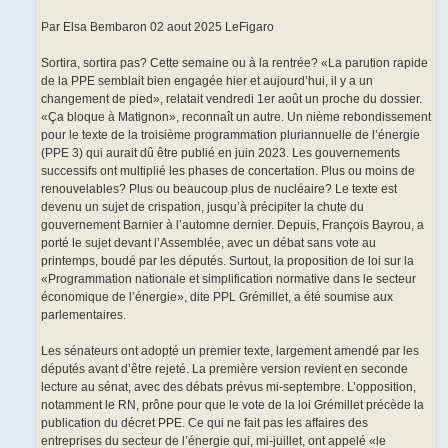
Par Elsa Bembaron 02 aout 2025 LeFigaro
Sortira, sortira pas? Cette semaine ou à la rentrée? «La parution rapide
de la PPE semblait bien engagée hier et aujourd’hui, il y a un
changement de pied», relatait vendredi 1er août un proche du dossier.
«Ça bloque à Matignon», reconnaît un autre. Un nième rebondissement
pour le texte de la troisième programmation pluriannuelle de l’énergie
(PPE 3) qui aurait dû être publié en juin 2023. Les gouvernements
successifs ont multiplié les phases de concertation. Plus ou moins de
renouvelables? Plus ou beaucoup plus de nucléaire? Le texte est
devenu un sujet de crispation, jusqu’à précipiter la chute du
gouvernement Barnier à l’automne dernier. Depuis, François Bayrou, a
porté le sujet devant l’Assemblée, avec un débat sans vote au
printemps, boudé par les députés. Surtout, la proposition de loi sur la
«Programmation nationale et simplification normative dans le secteur
économique de l’énergie», dite PPL Grémillet, a été soumise aux
parlementaires.
Les sénateurs ont adopté un premier texte, largement amendé par les
députés avant d’être rejeté. La première version revient en seconde
lecture au sénat, avec des débats prévus mi-septembre. L’opposition,
notamment le RN, prône pour que le vote de la loi Grémillet précède la
publication du décret PPE. Ce qui ne fait pas les affaires des
entreprises du secteur de l’énergie qui, mi-juillet, ont appelé «le