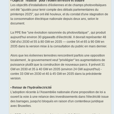
• Objectif "réaliste" pour l'éolien terrestre et solaire
Les objectifs d'installations d'éoliennes et de champs photovoltaïques
ont été "ajustés pour tenir compte des débats parlementaires du
printemps 2025", qui ont été houleux, et du constat d'une stagnation de
la consommation électrique nationale depuis deux ans, selon le
document.
La PPE fixe "une évolution raisonnée du photovoltaïque" , qui produit
aujourd'hui environ 30 gigawatts d'électricité. Il devrait représenter 48
GW d'ici 2030 et 55 à 80 GW en 2035 — contre 54 et 65 à 90 GW en
2035 dans la version mise à la consultation du public en mars dernier.
Alors que les éoliennes terrestres rencontrent parfois une opposition
localement , le gouvernement veut "privilégier" les augmentations de
puissance plutôt que la construction de nouveaux parcs. Il prévoit 31
GW en 2030 et 35 à 40 GW en 2035 (environ 24 GW aujourd'hui) -
contre 33 GW en 2030 et 40 à 45 GW en 2035 dans la précédente
version.
• Retour de l'hydroélectricité
L'adoption récente à l'Assemblée nationale d'une proposition de loi a
ouvert la voie à une relance des investissements dans l'électricité issue
des barrages, jusqu'ici bloqués en raison d'un contentieux juridique
avec Bruxelles.