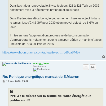
Dans la chaleur renouvelable, il vise toujours 328 à 421 TWh en 2035,
notamment avec la géothermie profonde et de surface.
Dans l'hydrogène décarboné, le gouvernement lisse les objectifs dans
le temps: jusqu’à 4,5 GW pour 2030 et un nouvel objectif de 8 GW en
2035.
Il mise sur une "augmentation progressive de la consommation
d'agrocarburants, notamment pour le transport aérien et maritime", avec
une cible de 70 à 90 TWh en 2035.
https://www.boursorama.com/actualite-ec ... 8d6ca84457
energy_isere
Modérateur
Re: Politique energétique mandat de E.Macron
M
13 févr. 2026, 15:49
e
s
s
a
g
PPE 3 : le décret sur la feuille de route énergétique
e
publié au JO