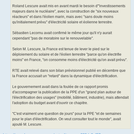
Roland Lescure avait mis en avant mardi le besoin d'"investissements
majeurs dans le nucléaire", avec la construction de "six nouveaux
réacteurs" et dans l'éolien marin, mais avec "sans doute moins
qu'initialement prévu" d'électricité solaire et éolienne terrestre.
Sébastien Lecornu avait confirmé le même jour qu'il n'y aurait
cependant "pas de moratoire sur le renouvelable".
Selon M. Lescure, la France est tenue de lever le pied sur le
déploiement du solaire et de l'éolien terrestre "parce qu'on électrifie
moins" en France, "on consomme moins d'électricité qu'on avait prévu".
RTE avait relevé dans son bilan prévisionnel publié en décembre que
la France accusait un "retard" dans la dynamique d'électrification.
Le gouvernement avait dans la foulée de ce rapport promis
d'accompagner la publication de la PPE d'un "grand plan autour de
l'électrification des usages" (mobilité, bâtiment, industrie), mais attendait
l'adoption du budget avant d'ouvrir ce chapitre.
"C'est vraiment une question de jours" pour la PPE "et de semaines
pour le plan d'électrification. On veut consulter tout le monde", avait
ajouté M. Lescure.