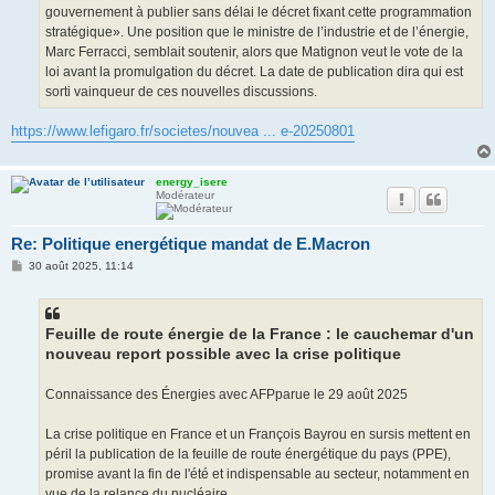
gouvernement à publier sans délai le décret fixant cette programmation
stratégique». Une position que le ministre de l’industrie et de l’énergie,
Marc Ferracci, semblait soutenir, alors que Matignon veut le vote de la
loi avant la promulgation du décret. La date de publication dira qui est
sorti vainqueur de ces nouvelles discussions.
https://www.lefigaro.fr/societes/nouvea ... e-20250801
energy_isere
Modérateur
Re: Politique energétique mandat de E.Macron
M
30 août 2025, 11:14
e
s
s
a
g
Feuille de route énergie de la France : le cauchemar d'un
e
nouveau report possible avec la crise politique
Connaissance des Énergies avec AFPparue le 29 août 2025
La crise politique en France et un François Bayrou en sursis mettent en
péril la publication de la feuille de route énergétique du pays (PPE),
promise avant la fin de l'été et indispensable au secteur, notamment en
vue de la relance du nucléaire.