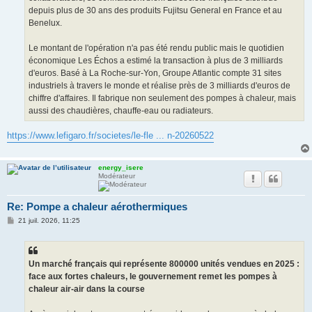
depuis plus de 30 ans des produits Fujitsu General en France et au
Benelux.
Le montant de l'opération n'a pas été rendu public mais le quotidien
économique Les Échos a estimé la transaction à plus de 3 milliards
d'euros. Basé à La Roche-sur-Yon, Groupe Atlantic compte 31 sites
industriels à travers le monde et réalise près de 3 milliards d'euros de
chiffre d'affaires. Il fabrique non seulement des pompes à chaleur, mais
aussi des chaudières, chauffe-eau ou radiateurs.
https://www.lefigaro.fr/societes/le-fle ... n-20260522
energy_isere
Modérateur
Re: Pompe a chaleur aérothermiques
M
21 juil. 2026, 11:25
e
s
s
a
g
Un marché français qui représente 800000 unités vendues en 2025 :
e
face aux fortes chaleurs, le gouvernement remet les pompes à
chaleur air-air dans la course