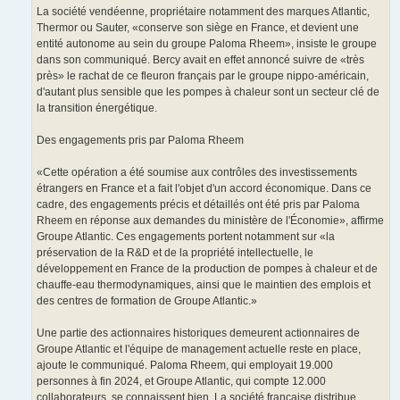
La société vendéenne, propriétaire notamment des marques Atlantic,
Thermor ou Sauter, «conserve son siège en France, et devient une
entité autonome au sein du groupe Paloma Rheem», insiste le groupe
dans son communiqué. Bercy avait en effet annoncé suivre de «très
près» le rachat de ce fleuron français par le groupe nippo-américain,
d'autant plus sensible que les pompes à chaleur sont un secteur clé de
la transition énergétique.
Des engagements pris par Paloma Rheem
«Cette opération a été soumise aux contrôles des investissements
étrangers en France et a fait l'objet d'un accord économique. Dans ce
cadre, des engagements précis et détaillés ont été pris par Paloma
Rheem en réponse aux demandes du ministère de l'Économie», affirme
Groupe Atlantic. Ces engagements portent notamment sur «la
préservation de la R&D et de la propriété intellectuelle, le
développement en France de la production de pompes à chaleur et de
chauffe-eau thermodynamiques, ainsi que le maintien des emplois et
des centres de formation de Groupe Atlantic.»
Une partie des actionnaires historiques demeurent actionnaires de
Groupe Atlantic et l'équipe de management actuelle reste en place,
ajoute le communiqué. Paloma Rheem, qui employait 19.000
personnes à fin 2024, et Groupe Atlantic, qui compte 12.000
collaborateurs, se connaissent bien. La société française distribue