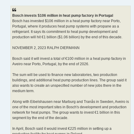
e
s
s
a
g
Bosch invests $106 million in heat pump factory in Portugal
e
Bosch has invested $106 million in a heat pump factory near Porto,
Portugal, where it produces heat pump systems with propane as a
refrigerant. It says its commitment to heat pump development and
production will hit €1 billion ($1.06 billion) by the end of this decade.
NOVEMBER 2, 2023 RALPH DIERMANN
Bosch said it will invest a total of €100 million in a heat pump factory in
Aveiro near Porto, Portugal, by the end of 2026.
The sum will be used to finance new laboratories, two production
buildings, and additional heat pump production lines. The group said it
also wants to create an unspecified number of new jobs there in the
medium term.
Along with Eibelshausen near Marburg and Tranås in Sweden, Aveiro is
one of the most important sites in Bosch's development and production
network for heat pumps. The group wants to invest €1 billion in this
segment by the end of the decade.
In April, Bosch said it would invest €225 million in setting up a