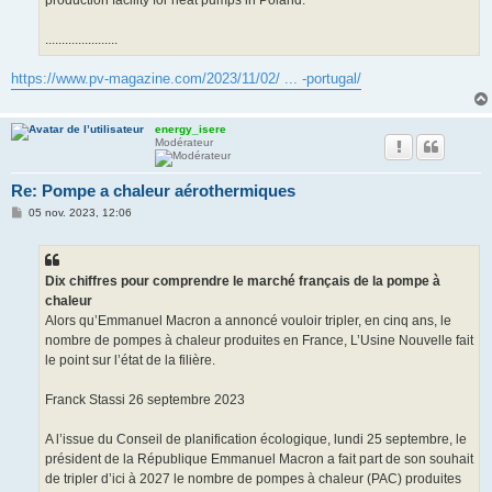
production facility for heat pumps in Poland.
......................
https://www.pv-magazine.com/2023/11/02/ ... -portugal/
energy_isere
Modérateur
Re: Pompe a chaleur aérothermiques
M
05 nov. 2023, 12:06
e
s
s
a
g
Dix chiffres pour comprendre le marché français de la pompe à
e
chaleur
Alors qu’Emmanuel Macron a annoncé vouloir tripler, en cinq ans, le
nombre de pompes à chaleur produites en France, L’Usine Nouvelle fait
le point sur l’état de la filière.
Franck Stassi 26 septembre 2023
A l’issue du Conseil de planification écologique, lundi 25 septembre, le
président de la République Emmanuel Macron a fait part de son souhait
de tripler d’ici à 2027 le nombre de pompes à chaleur (PAC) produites