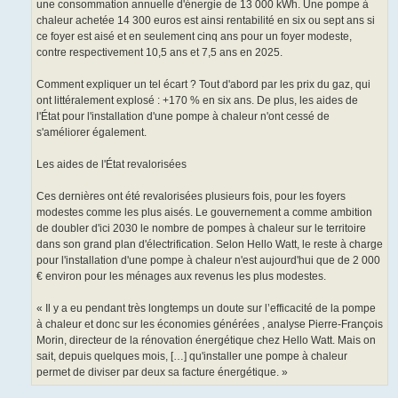
une consommation annuelle d'énergie de 13 000 kWh. Une pompe à
chaleur achetée 14 300 euros est ainsi rentabilité en six ou sept ans si
ce foyer est aisé et en seulement cinq ans pour un foyer modeste,
contre respectivement 10,5 ans et 7,5 ans en 2025.
Comment expliquer un tel écart ? Tout d'abord par les prix du gaz, qui
ont littéralement explosé : +170 % en six ans. De plus, les aides de
l'État pour l'installation d'une pompe à chaleur n'ont cessé de
s'améliorer également.
Les aides de l'État revalorisées
Ces dernières ont été revalorisées plusieurs fois, pour les foyers
modestes comme les plus aisés. Le gouvernement a comme ambition
de doubler d'ici 2030 le nombre de pompes à chaleur sur le territoire
dans son grand plan d'électrification. Selon Hello Watt, le reste à charge
pour l'installation d'une pompe à chaleur n'est aujourd'hui que de 2 000
€ environ pour les ménages aux revenus les plus modestes.
« Il y a eu pendant très longtemps un doute sur l’efficacité de la pompe
à chaleur et donc sur les économies générées , analyse Pierre-François
Morin, directeur de la rénovation énergétique chez Hello Watt. Mais on
sait, depuis quelques mois, […] qu'installer une pompe à chaleur
permet de diviser par deux sa facture énergétique. »