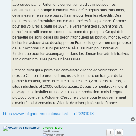
approuvée par le Parlement, contient un crédit d'impôt pour les
constructeurs de pompe à chaleur. Annoncée depuis plusieurs mois,
cette mesure ne semble pas suffisante pour tenir les objectifs. Des
mesures complémentaires ont été annoncées fin septembre. Comme
pour les voitures à partir de 2024, le versement des subventions va
donc être conditionné au contenu carbone des pompes. Ce qui doit
permettre de sortir celles qui seront fabriquées au bout du monde. Pour
inciter les acteurs à se développer en France, le gouvernement propose
de leur accorder un suivi personnalisé aussi bien pour trouver du
foncier que pour les accompagner dans les démarches administratives
afin d'obtenir tous les permis nécessaires.
C'est ce suivi qui a permis de convaincre Atlantic de venir s'installer
près de Chalon. Le groupe français est le numéro un français de la
pompe à chaleur, avec un chiffre d'affaires de 3,2 milliards d'euros, 31
sites industriels et 13000 collaborateurs. Depuis de nombreux mois, il
envisageait d'installer un nouveau site de production, mais il regardait
plutôt du côté de la Pologne. C'est une victoire pour le gouvernement
d'avoir réussi à convaincre Atlantic de miser plutôt sur la France.
https://www.lefigaro.fr/societes/atlant ... r-20231013
energy_isere
Modérateur