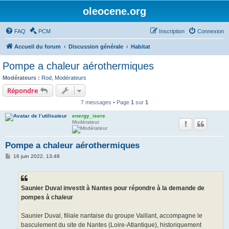
oleocene.org
FAQ
PCM
Inscription
Connexion
Accueil du forum
Discussion générale
Habitat
Pompe a chaleur aérothermiques
Modérateurs :
Rod
,
Modérateurs
Répondre
7 messages • Page
1
sur
1
energy_isere
Modérateur
Pompe a chaleur aérothermiques
M
16 juin 2022, 13:48
e
s
s
a
g
Saunier Duval investit à Nantes pour répondre à la demande de
e
pompes à chaleur
Saunier Duval, filiale nantaise du groupe Vaillant, accompagne le
basculement du site de Nantes (Loire-Atlantique), historiquement