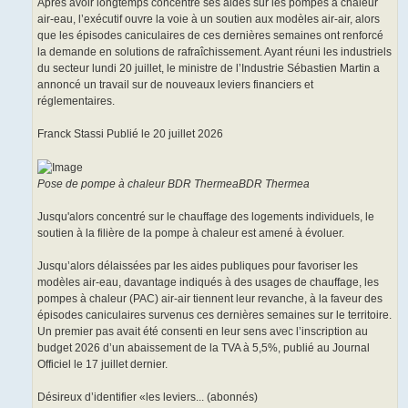
Après avoir longtemps concentré ses aides sur les pompes à chaleur
air-eau, l’exécutif ouvre la voie à un soutien aux modèles air-air, alors
que les épisodes caniculaires de ces dernières semaines ont renforcé
la demande en solutions de rafraîchissement. Ayant réuni les industriels
du secteur lundi 20 juillet, le ministre de l’Industrie Sébastien Martin a
annoncé un travail sur de nouveaux leviers financiers et
réglementaires.
Franck Stassi Publié le 20 juillet 2026
Pose de pompe à chaleur BDR ThermeaBDR Thermea
Jusqu'alors concentré sur le chauffage des logements individuels, le
soutien à la filière de la pompe à chaleur est amené à évoluer.
Jusqu’alors délaissées par les aides publiques pour favoriser les
modèles air-eau, davantage indiqués à des usages de chauffage, les
pompes à chaleur (PAC) air-air tiennent leur revanche, à la faveur des
épisodes caniculaires survenus ces dernières semaines sur le territoire.
Un premier pas avait été consenti en leur sens avec l’inscription au
budget 2026 d’un abaissement de la TVA à 5,5%, publié au Journal
Officiel le 17 juillet dernier.
Désireux d’identifier «les leviers... (abonnés)