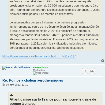
en France, pour atteindre 1 million d’unités par an. Autre requête
présidentielle, la formation de 30 000 installateurs pour répondre à ce
défi. Pour mieux comprendre les implications de ces annonces, L'Usine
Nouvelle fait le point sur ce marché en dix chiffres.
Le segment des pompes à chaleur a connu une progression
ininterrompue au cours de la décennie écoulée, notamment accélérée
à l’issue des confinements de 2020, qui ont incité de nombreux
ménages à rénover leur habitat. 346 313 pompes à chaleur air/eau ont
été vendues par les industriels en France en 2022, en progression de
30% par rapport à 2021, selon le syndicat des industries thermiques,
aérauliques et frigorifiques Uniclima. Un record historique.
https://www.usinenouvelle.com/article/d ... r.N2175117
energy_isere
Modérateur
Re: Pompe a chaleur aérothermiques
M
05 nov. 2023, 12:10
e
s
s
a
g
Atlantic mise sur la France pour sa nouvelle usine de
e
pompe à chaleur