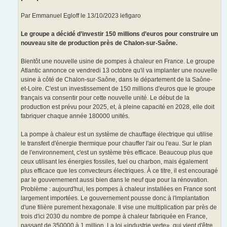
Par Emmanuel Egloff le 13/10/2023 lefigaro
Le groupe a décidé d’investir 150 millions d’euros pour construire un
nouveau site de production près de Chalon-sur-Saône.
Bientôt une nouvelle usine de pompes à chaleur en France. Le groupe
Atlantic annonce ce vendredi 13 octobre qu'il va implanter une nouvelle
usine à côté de Chalon-sur-Saône, dans le département de la Saône-
et-Loire. C'est un investissement de 150 millions d'euros que le groupe
français va consentir pour cette nouvelle unité. Le début de la
production est prévu pour 2025, et, à pleine capacité en 2028, elle doit
fabriquer chaque année 180000 unités.
La pompe à chaleur est un système de chauffage électrique qui utilise
le transfert d'énergie thermique pour chauffer l'air ou l'eau. Sur le plan
de l'environnement, c'est un système très efficace. Beaucoup plus que
ceux utilisant les énergies fossiles, fuel ou charbon, mais également
plus efficace que les convecteurs électriques. À ce titre, il est encouragé
par le gouvernement aussi bien dans le neuf que pour la rénovation.
Problème : aujourd'hui, les pompes à chaleur installées en France sont
largement importées. Le gouvernement pousse donc à l'implantation
d'une filière purement hexagonale. Il vise une multiplication par près de
trois d'ici 2030 du nombre de pompe à chaleur fabriquée en France,
passant de 350000 à 1 million. La loi «industrie verte», qui vient d'être