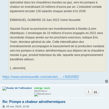
spécialisé dans les chaudières murales au gaz, vers les pompes à
chaleur en investissant 10 millions d’euros par an. L’industriel compte
également recruter 130 salariés chaque année d’ici 2030.
EMMANUEL GUIMARD 16 Juin 2022 Usine Nouvelle
Saunier Duval va poursuivre ses investissements à Nantes (Loire-
Atlantique). L’enveloppe de 10 millions d’euros engagée en 2021 sera
reconduite chaque année sur les prochains exercices, indique Eric
Yvain, directeur général du site. Cette intensification des
investissements accompagne le basculement de la production nantaise
vers les pompes à chaleur aérothermiques aux dépens de la chaudière
murale à gaz, produit historique du site, laquelle sera progressivement
transférée ailleurs.
[...abonnés]
https://www.usinenouvelle.com/article/s ... r.N2015902
energy_isere
Modérateur
Re: Pompe a chaleur aérothermiques
M
05 nov. 2023, 12:02