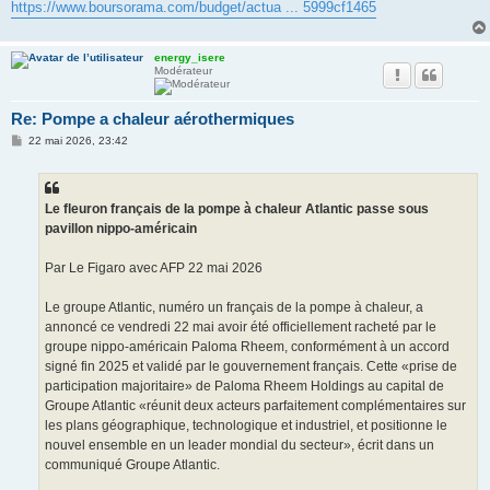
https://www.boursorama.com/budget/actua ... 5999cf1465
energy_isere
Modérateur
Re: Pompe a chaleur aérothermiques
M
22 mai 2026, 23:42
e
s
s
a
g
Le fleuron français de la pompe à chaleur Atlantic passe sous
e
pavillon nippo-américain
Par Le Figaro avec AFP 22 mai 2026
Le groupe Atlantic, numéro un français de la pompe à chaleur, a
annoncé ce vendredi 22 mai avoir été officiellement racheté par le
groupe nippo-américain Paloma Rheem, conformément à un accord
signé fin 2025 et validé par le gouvernement français. Cette «prise de
participation majoritaire» de Paloma Rheem Holdings au capital de
Groupe Atlantic «réunit deux acteurs parfaitement complémentaires sur
les plans géographique, technologique et industriel, et positionne le
nouvel ensemble en un leader mondial du secteur», écrit dans un
communiqué Groupe Atlantic.