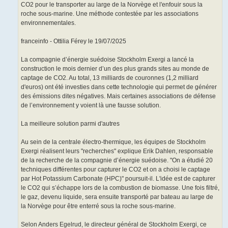
CO2 pour le transporter au large de la Norvège et l'enfouir sous la
roche sous-marine. Une méthode contestée par les associations
environnementales.
franceinfo - Ottilia Férey le 19/07/2025
La compagnie d’énergie suédoise Stockholm Exergi a lancé la
construction le mois dernier d’un des plus grands sites au monde de
captage de CO2. Au total, 13 milliards de couronnes (1,2 milliard
d'euros) ont été investies dans cette technologie qui permet de générer
des émissions dites négatives. Mais certaines associations de défense
de l’environnement y voient là une fausse solution.
La meilleure solution parmi d'autres
Au sein de la centrale électro-thermique, les équipes de Stockholm
Exergi réalisent leurs "recherches" explique Erik Dahlen, responsable
de la recherche de la compagnie d’énergie suédoise. "On a étudié 20
techniques différentes pour capturer le CO2 et on a choisi le captage
par Hot Potassium Carbonate (HPC)" poursuit-il. L'idée est de capturer
le CO2 qui s’échappe lors de la combustion de biomasse. Une fois filtré,
le gaz, devenu liquide, sera ensuite transporté par bateau au large de
la Norvège pour être enterré sous la roche sous-marine.
Selon Anders Egelrud, le directeur général de Stockholm Exergi, ce