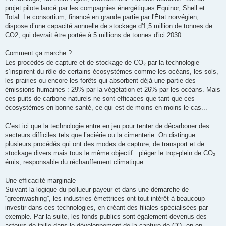
projet pilote lancé par les compagnies énergétiques Equinor, Shell et
Total. Le consortium, financé en grande partie par l'État norvégien,
dispose d’une capacité annuelle de stockage d'1,5 million de tonnes de
CO2, qui devrait être portée à 5 millions de tonnes d'ici 2030.
Comment ça marche ?
Les procédés de capture et de stockage de CO₂ par la technologie
s’inspirent du rôle de certains écosystèmes comme les océans, les sols,
les prairies ou encore les forêts qui absorbent déjà une partie des
émissions humaines : 29% par la végétation et 26% par les océans. Mais
ces puits de carbone naturels ne sont efficaces que tant que ces
écosystèmes en bonne santé, ce qui est de moins en moins le cas...
C’est ici que la technologie entre en jeu pour tenter de décarboner des
secteurs difficiles tels que l’aciérie ou la cimenterie. On distingue
plusieurs procédés qui ont des modes de capture, de transport et de
stockage divers mais tous le même objectif : piéger le trop-plein de CO₂
émis, responsable du réchauffement climatique.
Une efficacité marginale
Suivant la logique du pollueur-payeur et dans une démarche de
“greenwashing”, les industries émettrices ont tout intérêt à beaucoup
investir dans ces technologies, en créant des filiales spécialisées par
exemple. Par la suite, les fonds publics sont également devenus des
acteurs de taille dans le développement de la capture de CO₂ en en