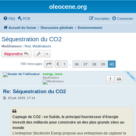
oleocene.org
FAQ
PCM
Inscription
Connexion
Accueil du forum
Discussion générale
Environnement
Séquestration du CO2
Modérateurs :
Rod
,
Modérateurs
Répondre
Page
40
sur
40
1
36
37
38
39
40
Précédent
590 messages
…
energy_isere
Modérateur
Re: Séquestration du CO2
M
20 juil. 2025, 17:14
e
s
s
a
g
Captage de CO2 : en Suède, le principal fournisseur d'énergie
e
investit des milliards pour construire un des plus grands sites au
monde
L'entreprise Stockholm Exergi propose aux entreprises de capturer le