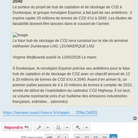
2040
Le porteur du projet de hub de captation et de stockage de CO2 à
Dunkerque, le groupe norvégien Equinor, a fait part de ses ambitions : il
espère capter 20 millions de tonnes de CO2 d’ici à 2040. Les études de
faisabilité doivent être lancées dans le courant de l’année.
Le futur hub de stockage de CO2 sera construit sur le site du terminal
méthanier Dunkerque LNG. | DUNKERQUE LNG
Virginie Wojtkowski publié le 12/05/2026 Le marin
À Dunkerque, le norvégien Equinor précise ses ambitions pour le futur
hub de captation et de stockage de CO2 avec un objectif annuel de 12
à 20 millions de tonnes de CO2 d’ici à 2040. Avant d’en arriver là, un
premier pallier passera de 4 à 10 millions de tonnes à compter de 2032,
année de début de l’exploitation du carboduc CO2 Highway. À lui seul,
ce volume représente près d’un huitième des émissions industrielles
françaises, estimées... (abonnés)
https://lemarin.ouest-france.fr/shippin ... 209e13d826
Actions rapides de modératio
Répondre
Page
40
sur
40
1
36
37
38
39
40
590 messages
…