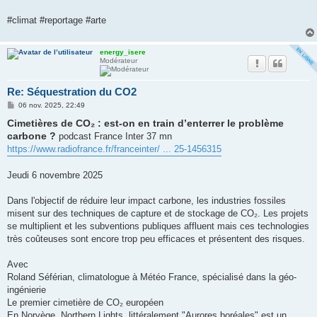
#climat #reportage #arte
energy_isere
Modérateur
Re: Séquestration du CO2
M
06 nov. 2025, 22:49
e
Cimetières de CO₂ : est-on en train d’enterrer le problème
s
s
carbone ?
podcast France Inter 37 mn
a
g
https://www.radiofrance.fr/franceinter/ ... 25-1456315
e
Jeudi 6 novembre 2025
Dans l'objectif de réduire leur impact carbone, les industries fossiles
misent sur des techniques de capture et de stockage de CO₂. Les projets
se multiplient et les subventions publiques affluent mais ces technologies
très coûteuses sont encore trop peu efficaces et présentent des risques.
Avec
Roland Séférian, climatologue à Météo France, spécialisé dans la géo-
ingénierie
Le premier cimetière de CO₂ européen
En Norvège, Northern Lights, littéralement "Aurores boréales" est un