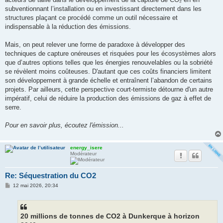
subventionnant l’installation ou en investissant directement dans les
structures plaçant ce procédé comme un outil nécessaire et
indispensable à la réduction des émissions.
Mais, on peut relever une forme de paradoxe à développer des
techniques de capture onéreuses et risquées pour les écosystèmes alors
que d’autres options telles que les énergies renouvelables ou la sobriété
se révèlent moins coûteuses. D'autant que ces coûts financiers limitent
son développement à grande échelle et entraînent l’abandon de certains
projets. Par ailleurs, cette perspective court-termiste détourne d'un autre
impératif, celui de réduire la production des émissions de gaz à effet de
serre.
Pour en savoir plus, écoutez l'émission...
energy_isere
Modérateur
Re: Séquestration du CO2
M
12 mai 2026, 20:34
e
s
s
a
g
20 millions de tonnes de CO2 à Dunkerque à horizon
e