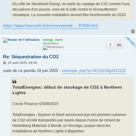
Du côté de Stockholm Exergi, on parle du captage de C02 comme l'une
des pièces d'un puzzle, celui de la lutte contre le réchauffement
climatique. La nouvelle installation devrait être fonctionnelle en 2028.
https://www.franceinfo.fr/environnement ... 87009.html
energy_isere
Modérateur
Re: Séquestration du CO2
M
25 août 2025, 09:39
e
s
suite de ce postdu 19 juin 2025 :
viewtopic.php?p=2413115#p2413115
s
a
g
e
TotalEnergies: début de stockage de CO2 à Northern
Lights
Cercle Finance •25/08/2025
TotalEnergies , Equinor et Shell annoncent que les premiers volumes
de CO2 ont été transportés par navire depuis l'usine de ciment de
Heidelberg Materials à Brevik, en Norvège, jusque dans les
installations de Northern Lights à Øygarden.