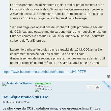
Les trois partenaires de Northern Lights, premier projet commercial de
transport et de stockage de CO2 au monde, ont ensuite été injectés à
2.600 mètres sous le fond marin, dans les infrastructures de stockage
situées à 100 km au large de la côte ouest de la Norvège.
'Le démarrage des opérations de Northern Lights propulse le secteur
du CCS (captage et stockage du carbone) dans une nouvelle phase en
Europe', commente Arnaud Le Foll, directeur new business - neutralité
carbone de TotalEnergies.
La première phase du projet, d'une capacité de 1,5 Mt CO2/an, a été
entièrement réservée par des clients. La décision finale
d'investissement de la seconde phase, annoncée en mars dernier, doit
porter la capacité du projet à plus de 5 Mt CO2/an à partir de 2028.
https://www.boursorama.com/bourse/actua ... bol=1rPTTE
energy_isere
Modérateur
Re: Séquestration du CO2
M
30 août 2025, 21:45
e
s
Le stockage du CO2 : solution miracle ou greenwashing ? | Les
s