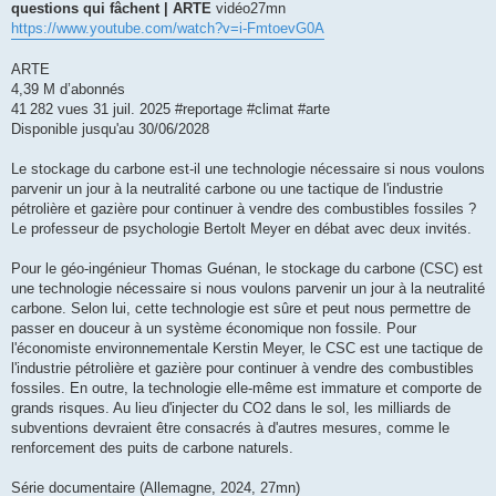
questions qui fâchent | ARTE
vidéo27mn
a
g
https://www.youtube.com/watch?v=i-FmtoevG0A
e
ARTE
4,39 M d’abonnés
41 282 vues 31 juil. 2025 #reportage #climat #arte
Disponible jusqu'au 30/06/2028
Le stockage du carbone est-il une technologie nécessaire si nous voulons
parvenir un jour à la neutralité carbone ou une tactique de l'industrie
pétrolière et gazière pour continuer à vendre des combustibles fossiles ?
Le professeur de psychologie Bertolt Meyer en débat avec deux invités.
Pour le géo-ingénieur Thomas Guénan, le stockage du carbone (CSC) est
une technologie nécessaire si nous voulons parvenir un jour à la neutralité
carbone. Selon lui, cette technologie est sûre et peut nous permettre de
passer en douceur à un système économique non fossile. Pour
l'économiste environnementale Kerstin Meyer, le CSC est une tactique de
l'industrie pétrolière et gazière pour continuer à vendre des combustibles
fossiles. En outre, la technologie elle-même est immature et comporte de
grands risques. Au lieu d'injecter du CO2 dans le sol, les milliards de
subventions devraient être consacrés à d'autres mesures, comme le
renforcement des puits de carbone naturels.
Série documentaire (Allemagne, 2024, 27mn)