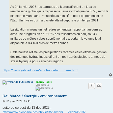
Au 24 janvier 2026, les barrages du Maroc affichent un taux de
remplissage global qui a dépassé la barre symbolique de 50%, selon la
plateforme Maadialna, rattachée au ministère de l’Équipement et de
l’Eau. Un niveau qui n'a pas été atteint depuis le printemps 2021.
La situation marque un net redressement par rapport à l’an dernier,
avec une progression de 79,2% des ressources en eau, soit 3,7
milliards de mètres cubes supplémentaires, portant le volume total
disponible à 8,4 milliards de mètres cubes.
Cette hausse reflète les précipitations récentes et les efforts de gestion
des retenues hydrauliques, offrant un répit après plusieurs années de
stress hydrique pour certaines régions.
https://www.yabiladi.com/articles/detai ... barre.html
energy_isere
Modérateur
Re: Maroc / énergie - environnement
M
31 janv. 2026, 16:41
e
s
suite de ce post du 13 dec 2025 :
s
http://www.oleocene.org/phpBB3/viewtopi ... 2#p2419192
a