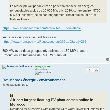
Le Maroc prévoit par ailleurs de porter sa capacité en énergies
renouvelables à plus de 15 000 MW d’ici 2030, contre environ 5700
MW actuellement, selon son engagement climatique soumis aux
Nations Unies.
https://www.agenceecofin.com/actualites ... nouvelable
sur le site du gouvernement Marocain :
https://www.mem.gov.ma/Pages/secteur259 ... 2&sprj=256
300 MW avec deux groupes réversibles de 150 MW chacun.
Production en turbinage de 550 GW.h annuel.
energy_isere
Modérateur
Re: Maroc / énergie - environnement
M
05 juil. 2026, 15:17
e
s
s
a
g
Africa’s largest floating PV plant comes online in
e
Morocco
Designed for a reservoir with extreme 44 m water-level fluctuations, the