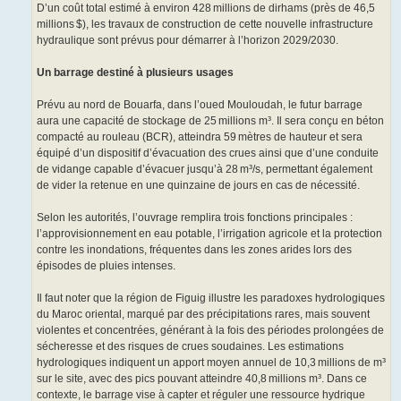
D’un coût total estimé à environ 428 millions de dirhams (près de 46,5
millions $), les travaux de construction de cette nouvelle infrastructure
hydraulique sont prévus pour démarrer à l’horizon 2029/2030.
Un barrage destiné à plusieurs usages
Prévu au nord de Bouarfa, dans l’oued Mouloudah, le futur barrage
aura une capacité de stockage de 25 millions m³. Il sera conçu en béton
compacté au rouleau (BCR), atteindra 59 mètres de hauteur et sera
équipé d’un dispositif d’évacuation des crues ainsi que d’une conduite
de vidange capable d’évacuer jusqu’à 28 m³/s, permettant également
de vider la retenue en une quinzaine de jours en cas de nécessité.
Selon les autorités, l’ouvrage remplira trois fonctions principales :
l’approvisionnement en eau potable, l’irrigation agricole et la protection
contre les inondations, fréquentes dans les zones arides lors des
épisodes de pluies intenses.
Il faut noter que la région de Figuig illustre les paradoxes hydrologiques
du Maroc oriental, marqué par des précipitations rares, mais souvent
violentes et concentrées, générant à la fois des périodes prolongées de
sécheresse et des risques de crues soudaines. Les estimations
hydrologiques indiquent un apport moyen annuel de 10,3 millions de m³
sur le site, avec des pics pouvant atteindre 40,8 millions m³. Dans ce
contexte, le barrage vise à capter et réguler une ressource hydrique