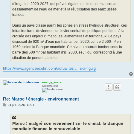
d’irrigation 2020-2027, qui prévoit également le recours accru au
dessalement de l’eau de mer et à la réutilisation des eaux usées
traitées
Dans un pays classé parmi les zones en stress hydrique structurel, ces
infrastructures deviennent un levier central de politique publique, à la
croisée des enjeux climatiques, alimentaires et territoriaux. Le pays
disposait de 620 m³ d’eau par habitant en 2020, contre 2 560 m³ en
1960, selon la Banque mondiale. Ce niveau pourrait tomber sous la
barre des 500 m³ par habitant d’ici 2030, seuil qui correspond à une
situation de pénurie absolue.
https://www.agenceecofin.com/actualites ... s-a-figuig
energy_isere
Modérateur
Re: Maroc / énergie - environnement
M
04 juil. 2026, 11:31
e
s
s
a
g
Maroc : malgré son revirement sur le climat, la Banque
e
mondiale finance le renouvelable