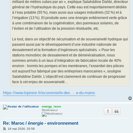
milliard de mètres cubes par an », explique Salahddine Dahbi, directeur
général de l’hydraulique du pays. Cette eau est majoritairement dédiée
à l’eau potable (55 %), mais aussi aux usages industriels (32 %) et à
l’irrigation (13 %). Et produite avec une énergie entièrement verte grâce
à une combinaison de la cogénération, des panneaux solaires, de
l’éolien et de l’utilisation de la pression résiduelle, etc.
Le tout, dans un objectif de sécurisation et de souveraineté hydrique qui
passent aussi par le développement d’une industrie nationale de
dessalement et la formation d’ingénieurs spécialisés. « Pour les
stations monobloc de dessalement et de déminéralisation, nous
sommes arrivés à un taux d’intégration de fabrication locale de 40%
environ : hormis les pompes et les membranes, l’essentiel des pièces
est aujourd’hui fabriqué par des entreprises marocaines », souligne
Salahddine Dahbi. L’objectif est clairement de continuer de progresser
face à cet enjeu de souveraineté…
https://www.lopinion.fr/economie/le-des ... e-du-maroc
energy_isere
Modérateur
Re: Maroc / énergie - environnement
M
18 mai 2026, 20:59
e