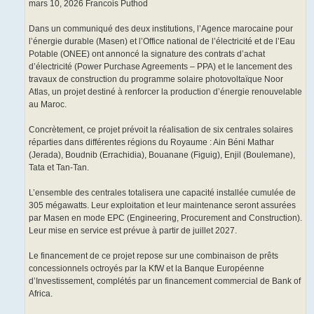
mars 10, 2026 Francois Puthod
Dans un communiqué des deux institutions, l’Agence marocaine pour
l’énergie durable (Masen) et l’Office national de l’électricité et de l’Eau
Potable (ONEE) ont annoncé la signature des contrats d’achat
d’électricité (Power Purchase Agreements – PPA) et le lancement des
travaux de construction du programme solaire photovoltaïque Noor
Atlas, un projet destiné à renforcer la production d’énergie renouvelable
au Maroc.
Concrètement, ce projet prévoit la réalisation de six centrales solaires
réparties dans différentes régions du Royaume : Ain Béni Mathar
(Jerada), Boudnib (Errachidia), Bouanane (Figuig), Enjil (Boulemane),
Tata et Tan-Tan.
L’ensemble des centrales totalisera une capacité installée cumulée de
305 mégawatts. Leur exploitation et leur maintenance seront assurées
par Masen en mode EPC (Engineering, Procurement and Construction).
Leur mise en service est prévue à partir de juillet 2027.
Le financement de ce projet repose sur une combinaison de prêts
concessionnels octroyés par la KfW et la Banque Européenne
d’Investissement, complétés par un financement commercial de Bank of
Africa.