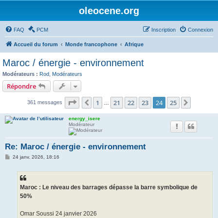
oleocene.org
FAQ
PCM
Inscription
Connexion
Accueil du forum
Monde francophone
Afrique
Maroc / énergie - environnement
Modérateurs :
Rod
,
Modérateurs
Répondre
Page
24
sur
25
1
21
22
23
24
25
Précédent
Suivant
361 messages
…
energy_isere
Modérateur
Re: Maroc / énergie - environnement
M
24 janv. 2026, 18:16
e
s
s
a
g
Maroc : Le niveau des barrages dépasse la barre symbolique de
e
50%
Omar Soussi 24 janvier 2026