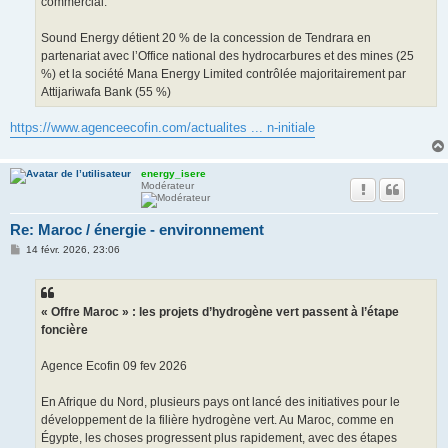
commercial.
Sound Energy détient 20 % de la concession de Tendrara en
partenariat avec l’Office national des hydrocarbures et des mines (25
%) et la société Mana Energy Limited contrôlée majoritairement par
Attijariwafa Bank (55 %)
https://www.agenceecofin.com/actualites ... n-initiale
energy_isere
Modérateur
Re: Maroc / énergie - environnement
M
14 févr. 2026, 23:06
e
s
s
a
g
« Offre Maroc » : les projets d’hydrogène vert passent à l’étape
e
foncière
Agence Ecofin 09 fev 2026
En Afrique du Nord, plusieurs pays ont lancé des initiatives pour le
développement de la filière hydrogène vert. Au Maroc, comme en
Égypte, les choses progressent plus rapidement, avec des étapes