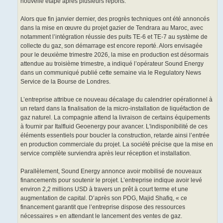
nouvelle étape après plusieurs reports.
Alors que fin janvier dernier, des progrès techniques ont été annoncés
dans la mise en œuvre du projet gazier de Tendrara au Maroc, avec
notamment l’intégration réussie des puits TE-6 et TE-7 au système de
collecte du gaz, son démarrage est encore reporté. Alors envisagée
pour le deuxième trimestre 2026, la mise en production est désormais
attendue au troisième trimestre, a indiqué l’opérateur Sound Energy
dans un communiqué publié cette semaine via le Regulatory News
Service de la Bourse de Londres.
L’entreprise attribue ce nouveau décalage du calendrier opérationnel à
un retard dans la finalisation de la micro-installation de liquéfaction de
gaz naturel. La compagnie attend la livraison de certains équipements
à fournir par Italfluid Geoenergy pour avancer. L'indisponibilité de ces
éléments essentiels pour boucler la construction, retarde ainsi l’entrée
en production commerciale du projet. La société précise que la mise en
service complète surviendra après leur réception et installation.
Parallèlement, Sound Energy annonce avoir mobilisé de nouveaux
financements pour soutenir le projet. L’entreprise indique avoir levé
environ 2,2 millions USD à travers un prêt à court terme et une
augmentation de capital. D’après son PDG, Majid Shafiq, « ce
financement garantit que l’entreprise dispose des ressources
nécessaires » en attendant le lancement des ventes de gaz.