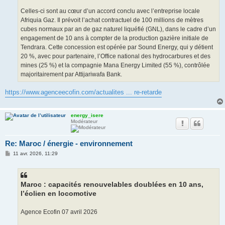
Celles-ci sont au cœur d’un accord conclu avec l’entreprise locale
Afriquia Gaz. Il prévoit l’achat contractuel de 100 millions de mètres
cubes normaux par an de gaz naturel liquéfié (GNL), dans le cadre d’un
engagement de 10 ans à compter de la production gazière initiale de
Tendrara. Cette concession est opérée par Sound Energy, qui y détient
20 %, avec pour partenaire, l’Office national des hydrocarbures et des
mines (25 %) et la compagnie Mana Energy Limited (55 %), contrôlée
majoritairement par Attijariwafa Bank.
https://www.agenceecofin.com/actualites ... re-retarde
energy_isere
Modérateur
Re: Maroc / énergie - environnement
M
11 avr. 2026, 11:29
e
s
s
a
g
Maroc : capacités renouvelables doublées en 10 ans,
e
l’éolien en locomotive
Agence Ecofin 07 avril 2026