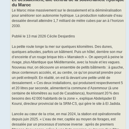
e
du Maroc
Le Maroc mise massivement sur le dessalement et la déminéralisation
pour améliorer son autonomie hydrique. La production nationale d’eau
dessalée devrait atteindre 1,7 milliard de mètre cubes par an à l’horizon
2030.
Publié le 13 mai 2026 Cécile Desjardins
La petite route longe la mer sur quelques kilomètres. Des dunes,
quelques arbustes, parfois un bâtiment. Puis un hôtel, derrière son mur
d’enceinte d’un rouge brique très « Marrakech ». On aperçoit à peine le
rivage, plus Atlantique que Méditerranée, avec la houle et les vagues.
Nouveau mur, on découvre un ensemble de petits bâtiments : à gauche,
deux conteneurs accolés, et, au centre, ce qu’on pourrait prendre pour
un petit entrepôt. En réalité, on est là devant une petite unité de
dessalement. « Ces deux installations, qui produisent respectivement 5
et 20 litres par seconde, alimentent la commune d’Azemmour (à une
centaine de kilomètres au sud de Casablanca), fournissant 20 % des
besoins des 42 000 habitants de la zone », explique Abdelqader El
Koursi, directeur provincial de la SRM-CS, qui gère le site à El Jadida.
Lancée au cœur de la crise, en mai 2024, la station est opérationnelle
depuis juin 2025. « L’eau de mer, captée au moyen de forages, est
dessalée par un processus d’osmose inverse : après de premiers