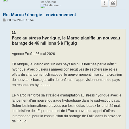
Modérateur
Re: Maroc / énergie - environnement
M
30 mai 2026, 15:54
e
s
s
a
g
Face au stress hydrique, le Maroc planifie un nouveau
e
barrage de 46 millions $ à Figuig
Agence Ecofin 26 mai 2026
En Afrique, le Maroc est l’un des pays les plus touchés par le déficit
hydrique. Avec plusieurs années consécutives de sécheresse et les
effets du changement climatique, le gouvernement mise sur la création
de nouveaux barrages afin de renforcer l’approvisionnement du pays
en ressources hydriques.
Le Maroc renforce sa stratégie d’adaptation au stress hydrique avec le
lancement d’un nouvel ouvrage hydraulique dans le sud‑est du pays.
Selon les informations relayées par les médias locaux le lundi 25 mai,
le ministère de l’Équipement et de l’Eau a ouvert un appel d’offres
international pour la construction du barrage de Falit, dans la province
de Figuig.