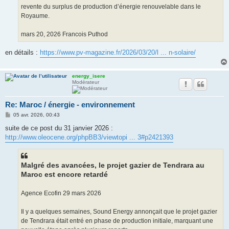
revente du surplus de production d’énergie renouvelable dans le
Royaume.
mars 20, 2026 Francois Puthod
en détails :
https://www.pv-magazine.fr/2026/03/20/l ... n-solaire/
energy_isere
Modérateur
Re: Maroc / énergie - environnement
M
05 avr. 2026, 00:43
e
s
suite de ce post du 31 janvier 2026 :
s
http://www.oleocene.org/phpBB3/viewtopi ... 3#p2421393
a
g
e
Malgré des avancées, le projet gazier de Tendrara au
Maroc est encore retardé
Agence Ecofin 29 mars 2026
Il y a quelques semaines, Sound Energy annonçait que le projet gazier
de Tendrara était entré en phase de production initiale, marquant une