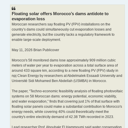
s
s
a
g
Floating solar offers Morocco’s dams antidote to
e
evaporation loss
Moroccan researchers say floating PV (FPV) installations on the
country’s dams could simultaneously cut evaporation losses and
generate electricity, but the country lacks a regulatory framework to
enable large-scale deployment.
May 11, 2026 Brian Publicover
Morocco's 58 monitored dams lose approximately 909 million cubic
meters of water per year to evaporation across a total surface area of
around 433 square km, according to a new floating PV (FPV) study in
npj Clean Energy by researchers at Abdelmalek Essaadi University and
Université Sidi Mohamed Ben Abdellah (USMBA) in Morocco.
The paper, “Techno-economic feasibility analysis of floating photovoltaic
systems on 58 Moroccan dams: energy potential, economic viability,
and water evaporation,” finds that covering just 1% of that surface with
floating solar panels could make a substantial contribution to Morocco's
energy needs, while covering 40% could theoretically meet the
country's entire electricity demand of 42.38 TWh recorded in 2023.
Lead researcher Prof. Aboubakr El Hammoumi said water conservation