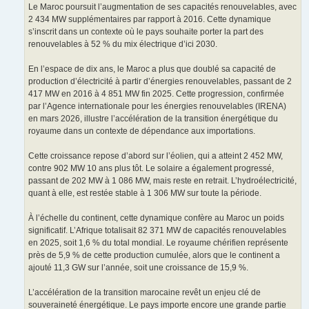
Le Maroc poursuit l’augmentation de ses capacités renouvelables, avec
2 434 MW supplémentaires par rapport à 2016. Cette dynamique
s’inscrit dans un contexte où le pays souhaite porter la part des
renouvelables à 52 % du mix électrique d’ici 2030.
En l’espace de dix ans, le Maroc a plus que doublé sa capacité de
production d’électricité à partir d’énergies renouvelables, passant de 2
417 MW en 2016 à 4 851 MW fin 2025. Cette progression, confirmée
par l’Agence internationale pour les énergies renouvelables (IRENA)
en mars 2026, illustre l’accélération de la transition énergétique du
royaume dans un contexte de dépendance aux importations.
Cette croissance repose d’abord sur l’éolien, qui a atteint 2 452 MW,
contre 902 MW 10 ans plus tôt. Le solaire a également progressé,
passant de 202 MW à 1 086 MW, mais reste en retrait. L’hydroélectricité,
quant à elle, est restée stable à 1 306 MW sur toute la période.
À l’échelle du continent, cette dynamique confère au Maroc un poids
significatif. L’Afrique totalisait 82 371 MW de capacités renouvelables
en 2025, soit 1,6 % du total mondial. Le royaume chérifien représente
près de 5,9 % de cette production cumulée, alors que le continent a
ajouté 11,3 GW sur l’année, soit une croissance de 15,9 %.
L’accélération de la transition marocaine revêt un enjeu clé de
souveraineté énergétique. Le pays importe encore une grande partie