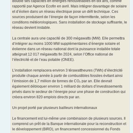
doublé ses capacités en énergies renouvelables en dix ans, comme
rapporté par Agence Ecofin en avril. Mais intégrer davantage de solaire
et d’éolien dans un réseau électrique pose un défi technique. Ces
sources produisent de l’énergie de façon intermittente, selon les
conditions météorologiques. Sans installation de stockage suffisante, le
réseau devient instable.
La centrale aura une capacité de 300 mégawatts (MW). Elle permettra
d’intégrer au moins 1000 MW supplémentaires d’énergie solaire et
éolienne dans un réseau national dont la puissance installée totale
atteignait 12 017 mégawatts fin 2024, selon l’Office national de
l’électricité et de l’eau potable (ONEE).
L’installation remplacera environ 3 térawattheures (TWh) d’électricité
produite chaque année à partir de combustibles fossiles évitant ainsi
l’émission de 1,7 million de tonnes de CO₂ par an. Elle devrait
également débloquer environ 1 milliard de dollars d’investissements
privés dans le secteur de l’énergie pour une phase de construction qui
créera environ 820 emplois directs par an.
Un projet porté par plusieurs bailleurs internationaux
Le financement est lui-même une combinaison de plusieurs sources. Il
comprend un prêt de la Banque internationale pour la reconstruction et
le développement (BIRD), un financement concessionnel du Fonds