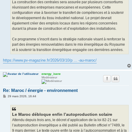
La construction des centrales sera assurée par plusieurs consortiums
réunissant des entreprises marocaines et européennes. Cette
configuration vise à favoriser le transfert de compétences et à soutenir
le développement du tissu industriel national. Le projet devrait
également créer des emplois locaux dans les régions concernées
durant la phase de construction et d’exploitation des installations.
Ce programme s’inscrit dans la stratégie nationale visant à renforcer la
part des énergies renouvelables dans le mix énergétique du Royaume
et à soutenir la transition énergétique engagée ces dernières années.
https://www.pv-magazine.fr/2026/03/10/p ... -au-maroc/
energy_isere
Modérateur
Re: Maroc / énergie - environnement
M
29 mars 2026, 16:44
e
s
s
a
g
Le Maroc débloque enfin l’autoproduction solaire
e
Attendu depuis trois ans, le décret d’application de la loi 82-21 sur
l’autoproduction énergétique a été publié au Bulletin officiel n°7489, le
9 mars dernier. Le texte ouvre enfin la voie à l’autoconsommation et à la