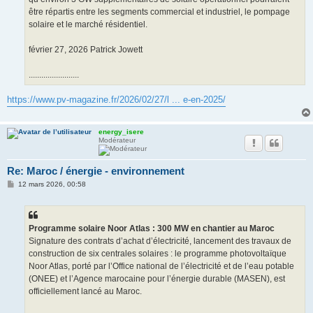
être répartis entre les segments commercial et industriel, le pompage
solaire et le marché résidentiel.
février 27, 2026 Patrick Jowett
........................
https://www.pv-magazine.fr/2026/02/27/l ... e-en-2025/
energy_isere
Modérateur
Re: Maroc / énergie - environnement
M
12 mars 2026, 00:58
e
s
s
a
g
Programme solaire Noor Atlas : 300 MW en chantier au Maroc
e
Signature des contrats d’achat d’électricité, lancement des travaux de
construction de six centrales solaires : le programme photovoltaïque
Noor Atlas, porté par l’Office national de l’électricité et de l’eau potable
(ONEE) et l’Agence marocaine pour l’énergie durable (MASEN), est
officiellement lancé au Maroc.