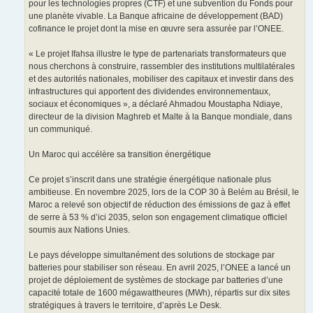
pour les technologies propres (CTF) et une subvention du Fonds pour
une planète vivable. La Banque africaine de développement (BAD)
cofinance le projet dont la mise en œuvre sera assurée par l’ONEE.
« Le projet Ifahsa illustre le type de partenariats transformateurs que
nous cherchons à construire, rassembler des institutions multilatérales
et des autorités nationales, mobiliser des capitaux et investir dans des
infrastructures qui apportent des dividendes environnementaux,
sociaux et économiques », a déclaré Ahmadou Moustapha Ndiaye,
directeur de la division Maghreb et Malte à la Banque mondiale, dans
un communiqué.
Un Maroc qui accélère sa transition énergétique
Ce projet s’inscrit dans une stratégie énergétique nationale plus
ambitieuse. En novembre 2025, lors de la COP 30 à Belém au Brésil, le
Maroc a relevé son objectif de réduction des émissions de gaz à effet
de serre à 53 % d’ici 2035, selon son engagement climatique officiel
soumis aux Nations Unies.
Le pays développe simultanément des solutions de stockage par
batteries pour stabiliser son réseau. En avril 2025, l’ONEE a lancé un
projet de déploiement de systèmes de stockage par batteries d’une
capacité totale de 1600 mégawattheures (MWh), répartis sur dix sites
stratégiques à travers le territoire, d’après Le Desk.