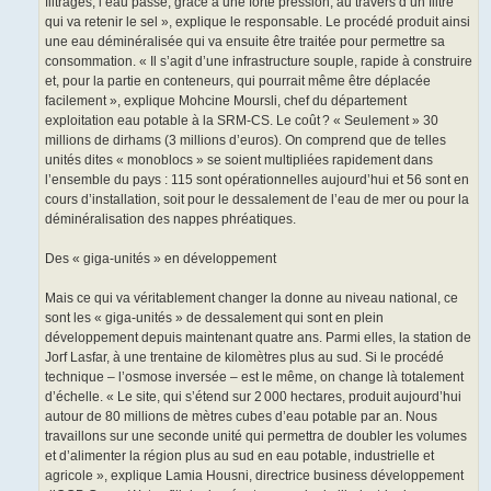
filtrages, l’eau passe, grâce à une forte pression, au travers d’un filtre
qui va retenir le sel », explique le responsable. Le procédé produit ainsi
une eau déminéralisée qui va ensuite être traitée pour permettre sa
consommation. « Il s’agit d’une infrastructure souple, rapide à construire
et, pour la partie en conteneurs, qui pourrait même être déplacée
facilement », explique Mohcine Moursli, chef du département
exploitation eau potable à la SRM-CS. Le coût ? « Seulement » 30
millions de dirhams (3 millions d’euros). On comprend que de telles
unités dites « monoblocs » se soient multipliées rapidement dans
l’ensemble du pays : 115 sont opérationnelles aujourd’hui et 56 sont en
cours d’installation, soit pour le dessalement de l’eau de mer ou pour la
déminéralisation des nappes phréatiques.
Des « giga-unités » en développement
Mais ce qui va véritablement changer la donne au niveau national, ce
sont les « giga-unités » de dessalement qui sont en plein
développement depuis maintenant quatre ans. Parmi elles, la station de
Jorf Lasfar, à une trentaine de kilomètres plus au sud. Si le procédé
technique – l’osmose inversée – est le même, on change là totalement
d’échelle. « Le site, qui s’étend sur 2 000 hectares, produit aujourd’hui
autour de 80 millions de mètres cubes d’eau potable par an. Nous
travaillons sur une seconde unité qui permettra de doubler les volumes
et d’alimenter la région plus au sud en eau potable, industrielle et
agricole », explique Lamia Housni, directrice business développement