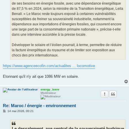
de ses besoins en énergie fossile, avec une dépendance énergétique
de 87,5 % en 2024, selon la ministre de la Transition énergétique, Leila
Benali. « Le Maroc reste toujours exposé à certaines vulnérabilités
susceptibles de freiner sa souveraineté industrielle, notamment la
dépendance aux importations d’énergies fossiles, qui couvrent encore
une large part de la consommation primaire nationale », précise-t-elle
dans une interview accordée à la presse locale.
Développer le solaire et l’éolien pourrait, à terme, permettre de réduire
la facture énergétique du royaume et de limiter son exposition aux
chocs des prix internationaux.
https://www.agenceecofin.com/actualites ... locomotive
Etonnant qu'il n'y ait que 1086 MW en solaire.
energy_isere
Modérateur
Re: Maroc / énergie - environnement
M
14 mai 2026, 00:21
e
s
s
a
g
Le dessalement, axe central de la souveraineté hydrique