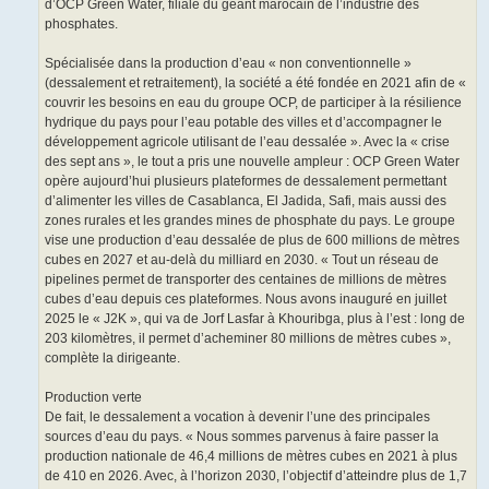
d’OCP Green Water, filiale du géant marocain de l’industrie des
phosphates.
Spécialisée dans la production d’eau « non conventionnelle »
(dessalement et retraitement), la société a été fondée en 2021 afin de «
couvrir les besoins en eau du groupe OCP, de participer à la résilience
hydrique du pays pour l’eau potable des villes et d’accompagner le
développement agricole utilisant de l’eau dessalée ». Avec la « crise
des sept ans », le tout a pris une nouvelle ampleur : OCP Green Water
opère aujourd’hui plusieurs plateformes de dessalement permettant
d’alimenter les villes de Casablanca, El Jadida, Safi, mais aussi des
zones rurales et les grandes mines de phosphate du pays. Le groupe
vise une production d’eau dessalée de plus de 600 millions de mètres
cubes en 2027 et au-delà du milliard en 2030. « Tout un réseau de
pipelines permet de transporter des centaines de millions de mètres
cubes d’eau depuis ces plateformes. Nous avons inauguré en juillet
2025 le « J2K », qui va de Jorf Lasfar à Khouribga, plus à l’est : long de
203 kilomètres, il permet d’acheminer 80 millions de mètres cubes »,
complète la dirigeante.
Production verte
De fait, le dessalement a vocation à devenir l’une des principales
sources d’eau du pays. « Nous sommes parvenus à faire passer la
production nationale de 46,4 millions de mètres cubes en 2021 à plus
de 410 en 2026. Avec, à l’horizon 2030, l’objectif d’atteindre plus de 1,7