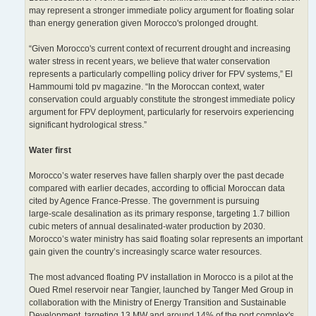
may represent a stronger immediate policy argument for floating solar
than energy generation given Morocco's prolonged drought.
“Given Morocco's current context of recurrent drought and increasing
water stress in recent years, we believe that water conservation
represents a particularly compelling policy driver for FPV systems,” El
Hammoumi told pv magazine. “In the Moroccan context, water
conservation could arguably constitute the strongest immediate policy
argument for FPV deployment, particularly for reservoirs experiencing
significant hydrological stress.”
Water first
Morocco’s water reserves have fallen sharply over the past decade
compared with earlier decades, according to official Moroccan data
cited by Agence France-Presse. The government is pursuing
large‑scale desalination as its primary response, targeting 1.7 billion
cubic meters of annual desalinated‑water production by 2030.
Morocco’s water ministry has said floating solar represents an important
gain given the country’s increasingly scarce water resources.
The most advanced floating PV installation in Morocco is a pilot at the
Oued Rmel reservoir near Tangier, launched by Tanger Med Group in
collaboration with the Ministry of Energy Transition and Sustainable
Development, targeting 13 MW and around 14% of the port complex's