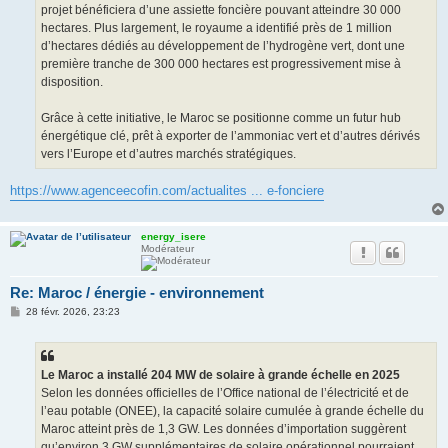
projet bénéficiera d’une assiette foncière pouvant atteindre 30 000
hectares. Plus largement, le royaume a identifié près de 1 million
d’hectares dédiés au développement de l’hydrogène vert, dont une
première tranche de 300 000 hectares est progressivement mise à
disposition.
Grâce à cette initiative, le Maroc se positionne comme un futur hub
énergétique clé, prêt à exporter de l’ammoniac vert et d’autres dérivés
vers l’Europe et d’autres marchés stratégiques.
https://www.agenceecofin.com/actualites ... e-fonciere
energy_isere
Modérateur
Re: Maroc / énergie - environnement
M
28 févr. 2026, 23:23
e
s
s
a
g
Le Maroc a installé 204 MW de solaire à grande échelle en 2025
e
Selon les données officielles de l’Office national de l’électricité et de
l’eau potable (ONEE), la capacité solaire cumulée à grande échelle du
Maroc atteint près de 1,3 GW. Les données d’importation suggèrent
qu’environ 3 GW supplémentaires de solaire opérationnel pourraient