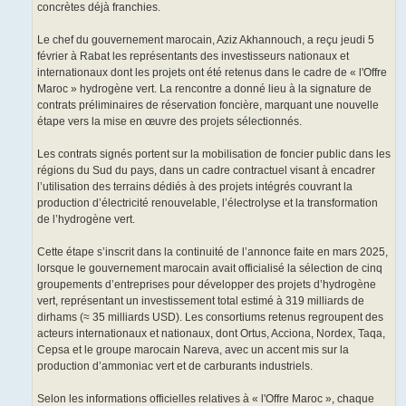
concrètes déjà franchies.
Le chef du gouvernement marocain, Aziz Akhannouch, a reçu jeudi 5
février à Rabat les représentants des investisseurs nationaux et
internationaux dont les projets ont été retenus dans le cadre de « l'Offre
Maroc » hydrogène vert. La rencontre a donné lieu à la signature de
contrats préliminaires de réservation foncière, marquant une nouvelle
étape vers la mise en œuvre des projets sélectionnés.
Les contrats signés portent sur la mobilisation de foncier public dans les
régions du Sud du pays, dans un cadre contractuel visant à encadrer
l’utilisation des terrains dédiés à des projets intégrés couvrant la
production d’électricité renouvelable, l’électrolyse et la transformation
de l’hydrogène vert.
Cette étape s’inscrit dans la continuité de l’annonce faite en mars 2025,
lorsque le gouvernement marocain avait officialisé la sélection de cinq
groupements d’entreprises pour développer des projets d’hydrogène
vert, représentant un investissement total estimé à 319 milliards de
dirhams (≈ 35 milliards USD). Les consortiums retenus regroupent des
acteurs internationaux et nationaux, dont Ortus, Acciona, Nordex, Taqa,
Cepsa et le groupe marocain Nareva, avec un accent mis sur la
production d’ammoniac vert et de carburants industriels.
Selon les informations officielles relatives à « l'Offre Maroc », chaque