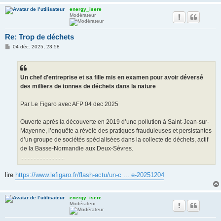
energy_isere
Modérateur
Re: Trop de déchets
M
04 déc. 2025, 23:58
e
s
s
a
g
Un chef d'entreprise et sa fille mis en examen pour avoir déversé
e
des milliers de tonnes de déchets dans la nature
Par Le Figaro avec AFP 04 dec 2025
Ouverte après la découverte en 2019 d’une pollution à Saint-Jean-sur-
Mayenne, l’enquête a révélé des pratiques frauduleuses et persistantes
d’un groupe de sociétés spécialisées dans la collecte de déchets, actif
de la Basse-Normandie aux Deux-Sèvres.
..............................
lire
https://www.lefigaro.fr/flash-actu/un-c ... e-20251204
energy_isere
Modérateur