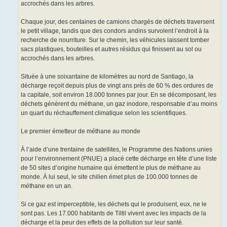
accrochés dans les arbres.
Chaque jour, des centaines de camions chargés de déchets traversent
le petit village, tandis que des condors andins survolent l’endroit à la
recherche de nourriture. Sur le chemin, les véhicules laissent tomber
sacs plastiques, bouteilles et autres résidus qui finissent au sol ou
accrochés dans les arbres.
Située à une soixantaine de kilomètres au nord de Santiago, la
décharge reçoit depuis plus de vingt ans près de 60 % des ordures de
la capitale, soit environ 18.000 tonnes par jour. En se décomposant, les
déchets génèrent du méthane, un gaz inodore, responsable d’au moins
un quart du réchauffement climatique selon les scientifiques.
Le premier émetteur de méthane au monde
À l’aide d’une trentaine de satellites, le Programme des Nations unies
pour l’environnement (PNUE) a placé cette décharge en tête d’une liste
de 50 sites d’origine humaine qui émettent le plus de méthane au
monde. À lui seul, le site chilien émet plus de 100.000 tonnes de
méthane en un an.
Si ce gaz est imperceptible, les déchets qui le produisent, eux, ne le
sont pas. Les 17.000 habitants de Tiltil vivent avec les impacts de la
décharge et la peur des effets de la pollution sur leur santé.