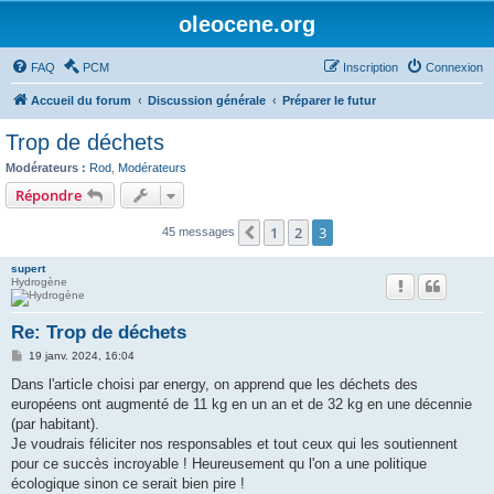
oleocene.org
FAQ
PCM
Inscription
Connexion
Accueil du forum
Discussion générale
Préparer le futur
Trop de déchets
Modérateurs :
Rod
,
Modérateurs
Répondre
1
2
3
Précédent
45 messages
supert
Hydrogène
Re: Trop de déchets
M
19 janv. 2024, 16:04
e
s
Dans l'article choisi par energy, on apprend que les déchets des
s
européens ont augmenté de 11 kg en un an et de 32 kg en une décennie
a
g
(par habitant).
e
Je voudrais féliciter nos responsables et tout ceux qui les soutiennent
pour ce succès incroyable ! Heureusement qu l'on a une politique
écologique sinon ce serait bien pire !