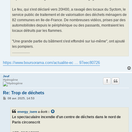
Le feu, qui s'est déclaré vers 20H00, a ravagé des locaux du Syctom, le
service public de traitement et de valorisation des déchets ménagers de
82 communes en Ile-de-France. De nombreuses vidéos, prises par des
automobilistes depuis le périphérique ou des passants, montraient les
locaux détruits par les flammes.
"Une grande partie du bâtiment s'est effondré sur lui-même", ont ajouté
les pompiers.
....................
https://www.boursorama.com/actualite-ec ... 97eec80726
Jeuf
Hydrogène
Re: Trop de déchets
M
08 avr. 2025, 14:53
e
s
s
energy_isere
a écrit :
a
g
Le spectaculaire incendie d'un centre de déchets dans le nord de
e
Paris circonscrit