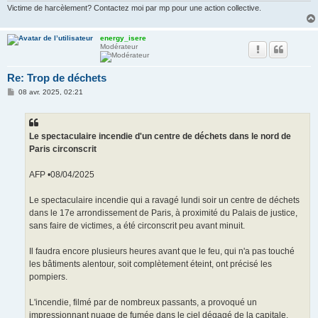
Victime de harcèlement? Contactez moi par mp pour une action collective.
energy_isere
Modérateur
Re: Trop de déchets
M
08 avr. 2025, 02:21
e
s
s
a
g
Le spectaculaire incendie d'un centre de déchets dans le nord de
e
Paris circonscrit
AFP •08/04/2025
Le spectaculaire incendie qui a ravagé lundi soir un centre de déchets
dans le 17e arrondissement de Paris, à proximité du Palais de justice,
sans faire de victimes, a été circonscrit peu avant minuit.
Il faudra encore plusieurs heures avant que le feu, qui n'a pas touché
les bâtiments alentour, soit complètement éteint, ont précisé les
pompiers.
L'incendie, filmé par de nombreux passants, a provoqué un
impressionnant nuage de fumée dans le ciel dégagé de la capitale.