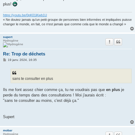
plus!
https://youtu.be/0pK01iKwb1U
« Ne doutez jamais qu'un petit groupe de personnes bien informées et impliquées puisse
changer le monde, en fait, ce n'est jamais que comme cela que le monde a changé »
supert
Hydrogène
Re: Trop de déchets
M
19 janv. 2024, 16:35
e
s
s
a
g
sans te consulter en plus
e
Ils me font assez chier comme ça, tu ne voudrais pas que
en plus
je
perde du temps dans des consultations ! Moi j'aurais écrit :
"sans te consulter au moins, c'est déjà ça."
Supert
mobar
Hydrogène