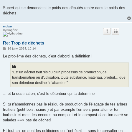
Supert qui se demande si le poids des députés rentre dans le poids des
déchets.
mobar
Hydrogène
Re: Trop de déchets
M
19 janv. 2024, 16:14
e
s
Le problème des déchets, c'est d'abord la définition !
s
a
g
e
"Est un déchet tout résidu d'un processus de production, de
transformation ou d'utilisation, toute substance, matériau, produit… que
son détenteur destine à l'abandon"
... et la destination, c'est le détenteur qui la détermine
Si tu n'abandonnes pas le résidu de production de l'élagage de tes arbres
fruitiers (petit bois, sciure ) et par exemple t'en sers pour allumer ton
barbeuk et mets les cendres au compost et le compost dans ton carré se
salades ==> pas de déchet!
Et tout ça, ce sont les politiciens qui l'ont écrit ... sans te consulter en