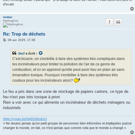
d'Israël.
mobar
Hydrogène
Re: Trop de déchets
M
08 avr. 2025, 17:38
e
s
s
Jeuf
a écrit :
a
g
C'est bizarre, on s'embête à faire des systèmes très compliqués dans
e
les incinérateurs pour limiter la pollution de l'air de ce genre de
combustion, et ici on apprend qu'elle peut avoir lieu en plain air sans
émanation toxique. Pourquoi s'embêter à faire des systèmes très
couteux pour les incinérateurs alors?
Le feu a pris dans une zone de stockage de papiers cartons, ce type de
feu n'est pas très toxique à priori
Rien a voir avec ce qui alimente un incinérateur de déchets ménagers ou
industriels
https://youtu.be/0pK01iKwb1U
« Ne doutez jamais qu'un petit groupe de personnes bien informées et impliquées puisse
changer le monde, en fait, ce n'est jamais que comme cela que le monde a changé »