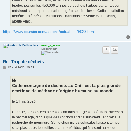
travaux. À l'horizon 2029, le centre accueillera 40.000 tonnes de
biodéchets sur les 450.000 tonnes de déchets traitées par an tout en
réduisant son empreinte carbone grâce au fret fluvial. Cette installation
bénéficiera à près de 6 millions d'habitants de Seine-Saint-Denis,
ajoute Vinci.
https://www.boursier.com/actions/actual ... 76023.html
energy_isere
Modérateur
Re: Trop de déchets
M
15 mai 2026, 20:23
e
s
s
a
g
Cette montagne de déchets au Chili est la plus grande
e
émettrice de méthane d’origine humaine au monde
le 14 mai 2026
Chaque jour, des centaines de camions chargés de déchets traversent
le petit village, tandis que des condors andins survolent l’endroit à la
recherche de nourriture. Sur le chemin, les véhicules laissent tomber
sacs plastiques, bouteilles et autres résidus qui finissent au sol ou