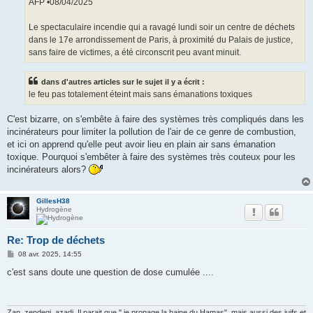
AFP •08/04/2025
Le spectaculaire incendie qui a ravagé lundi soir un centre de déchets
dans le 17e arrondissement de Paris, à proximité du Palais de justice,
sans faire de victimes, a été circonscrit peu avant minuit.
dans d'autres articles sur le sujet il y a écrit :
le feu pas totalement éteint mais sans émanations toxiques
C'est bizarre, on s'embête à faire des systèmes très compliqués dans les
incinérateurs pour limiter la pollution de l'air de ce genre de combustion,
et ici on apprend qu'elle peut avoir lieu en plain air sans émanation
toxique. Pourquoi s'embêter à faire des systèmes très couteux pour les
incinérateurs alors?
GillesH38
Hydrogène
Re: Trop de déchets
M
08 avr. 2025, 14:55
e
s
c'est sans doute une question de dose cumulée ....
s
a
g
e
Zan, zendegi, azadi. Il parait que " je propage la haine du Hamas", mais aussi des juifs et