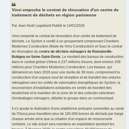
s
a
g
Vinci empoche le contrat de rénovation d'un centre de
e
traitement de déchets en région parisienne
Par Jean-Noël Legalland Publié le 14/01/2026
Vinci remporte le contrat de rénovation d'un centre de traitement de
déchets. Le Syctom a confié à un groupement comprenant Chantiers
Modernes Construction (filiale de Vinci Construction) et Suez le contrat
de rénovation du
centre de déchets ménagers de Romainville-
Bobigny en Seine-Saint-Denis
. Le montant des travaux de construction
dans le contrat global s'élève à 237 millions d'euros, dont environ 208
millions pour Chantiers Modernes Construction. Les travaux, qui
démarrent en mars 2026 pour une durée de 39 mois, comprennent la
construction d'un espace neuf de réception et de transfert des ordures
ménagères vers les unités de valorisation énergétiques du Syctom, la
reconversion d'installations existantes en centre de transfert des
biodéchets et le maintien de la zone de tri des collectes sélectives
d'emballages ménagers, détaille le groupe dans un communiqué.
Il s'y ajoute la réalisation d'une plateforme portuaire connectée au canal
de l'Ourcq pour transférer plus de 165.000 tonnes de déchets par barge
chaque année ainsi que la création d'un espace de ressourcerie
solidaire. Le site actuel sera maintenu en exploitation pendant les