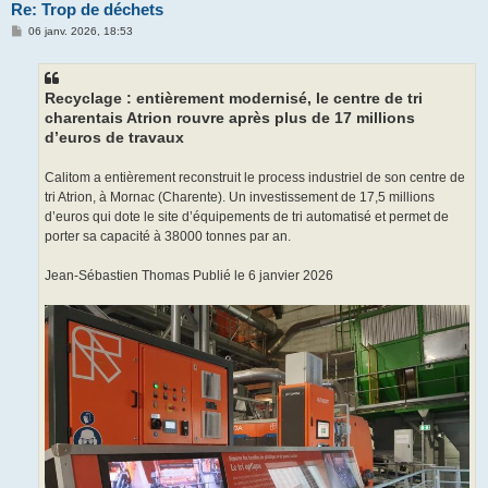
Re: Trop de déchets
M
06 janv. 2026, 18:53
e
s
s
a
g
Recyclage : entièrement modernisé, le centre de tri
e
charentais Atrion rouvre après plus de 17 millions
d’euros de travaux
Calitom a entièrement reconstruit le process industriel de son centre de
tri Atrion, à Mornac (Charente). Un investissement de 17,5 millions
d’euros qui dote le site d’équipements de tri automatisé et permet de
porter sa capacité à 38000 tonnes par an.
Jean-Sébastien Thomas Publié le 6 janvier 2026