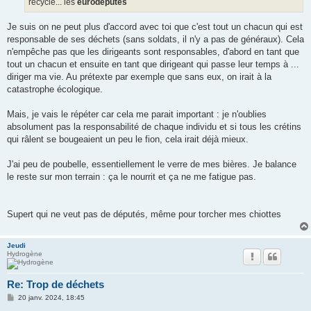
recyclé... les
eurodéputés
Je suis on ne peut plus d'accord avec toi que c'est tout un chacun qui est
responsable de ses déchets (sans soldats, il n'y a pas de généraux). Cela
n'empêche pas que les dirigeants sont responsables, d'abord en tant que
tout un chacun et ensuite en tant que dirigeant qui passe leur temps à ...
diriger ma vie. Au prétexte par exemple que sans eux, on irait à la
catastrophe écologique.
Mais, je vais le répéter car cela me parait important : je n'oublies
absolument pas la responsabilité de chaque individu et si tous les crétins
qui râlent se bougeaient un peu le fion, cela irait déjà mieux.
J'ai peu de poubelle, essentiellement le verre de mes bières. Je balance
le reste sur mon terrain : ça le nourrit et ça ne me fatigue pas.
Supert qui ne veut pas de députés, même pour torcher mes chiottes
Jeudi
Hydrogène
Re: Trop de déchets
M
20 janv. 2024, 18:45
e