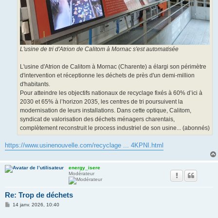
L'usine de tri d'Atrion de Calitom à Mornac s'est automatisée
L'usine d'Atrion de Calitom à Mornac (Charente) a élargi son périmètre
d'intervention et réceptionne les déchets de près d'un demi-million
d'habitants.
Pour atteindre les objectifs nationaux de recyclage fixés à 60% d’ici à
2030 et 65% à l’horizon 2035, les centres de tri poursuivent la
modernisation de leurs installations. Dans cette optique, Calitom,
syndicat de valorisation des déchets ménagers charentais,
complètement reconstruit le process industriel de son usine... (abonnés)
https://www.usinenouvelle.com/recyclage ... 4KPNI.html
energy_isere
Modérateur
Re: Trop de déchets
M
14 janv. 2026, 10:40
e
s