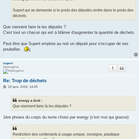
Supert qui se demande si le poids des députés rentre dans le poids des
déchets.
Que viennent faire la les députés ?
C'est tout un chacun qui est à blâmer d'augmenter la quantité de déchets.
Peut être que Supert emploie au noir un député pour s'occuper de ses
poubelles.
supert
Hydrogène
Re: Trop de déchets
M
20 janv. 2024, 14:05
e
s
s
energy a écrit :
a
g
Que viennent faire là les députés ?
e
1ère phrase du corps du texte choisi par energy (c'est moi qui grasse):
Restriction des contenants à usage unique, consigne, plastique