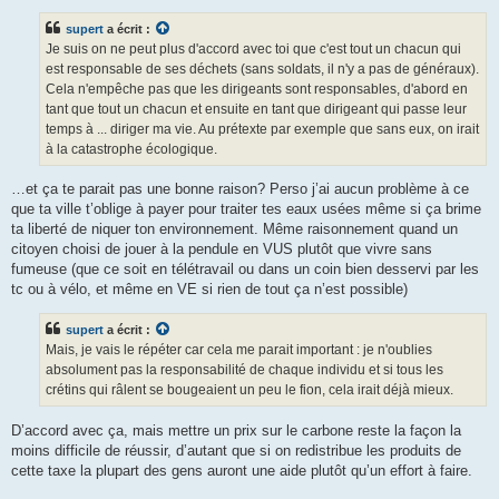
s
s
supert
a écrit :
a
g
Je suis on ne peut plus d'accord avec toi que c'est tout un chacun qui
e
est responsable de ses déchets (sans soldats, il n'y a pas de généraux).
Cela n'empêche pas que les dirigeants sont responsables, d'abord en
tant que tout un chacun et ensuite en tant que dirigeant qui passe leur
temps à ... diriger ma vie. Au prétexte par exemple que sans eux, on irait
à la catastrophe écologique.
…et ça te parait pas une bonne raison? Perso j’ai aucun problème à ce
que ta ville t’oblige à payer pour traiter tes eaux usées même si ça brime
ta liberté de niquer ton environnement. Même raisonnement quand un
citoyen choisi de jouer à la pendule en VUS plutôt que vivre sans
fumeuse (que ce soit en télétravail ou dans un coin bien desservi par les
tc ou à vélo, et même en VE si rien de tout ça n’est possible)
supert
a écrit :
Mais, je vais le répéter car cela me parait important : je n'oublies
absolument pas la responsabilité de chaque individu et si tous les
crétins qui râlent se bougeaient un peu le fion, cela irait déjà mieux.
D’accord avec ça, mais mettre un prix sur le carbone reste la façon la
moins difficile de réussir, d’autant que si on redistribue les produits de
cette taxe la plupart des gens auront une aide plutôt qu’un effort à faire.