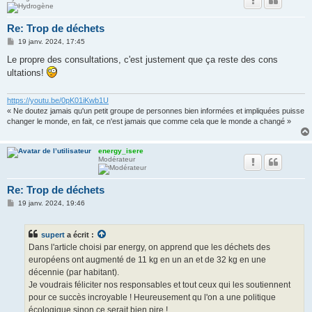
Re: Trop de déchets
M
19 janv. 2024, 17:45
e
s
Le propre des consultations, c'est justement que ça reste des cons
s
ultations!
a
g
e
https://youtu.be/0pK01iKwb1U
« Ne doutez jamais qu'un petit groupe de personnes bien informées et impliquées puisse
changer le monde, en fait, ce n'est jamais que comme cela que le monde a changé »
energy_isere
Modérateur
Re: Trop de déchets
M
19 janv. 2024, 19:46
e
s
s
supert
a écrit :
a
g
Dans l'article choisi par energy, on apprend que les déchets des
e
européens ont augmenté de 11 kg en un an et de 32 kg en une
décennie (par habitant).
Je voudrais féliciter nos responsables et tout ceux qui les soutiennent
pour ce succès incroyable ! Heureusement qu l'on a une politique
écologique sinon ce serait bien pire !