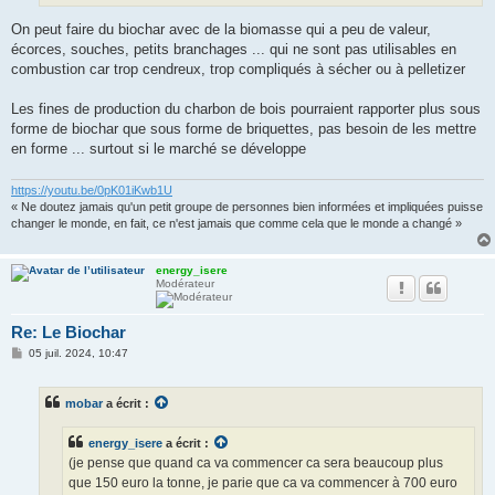
On peut faire du biochar avec de la biomasse qui a peu de valeur,
écorces, souches, petits branchages ... qui ne sont pas utilisables en
combustion car trop cendreux, trop compliqués à sécher ou à pelletizer
Les fines de production du charbon de bois pourraient rapporter plus sous
forme de biochar que sous forme de briquettes, pas besoin de les mettre
en forme ... surtout si le marché se développe
https://youtu.be/0pK01iKwb1U
« Ne doutez jamais qu'un petit groupe de personnes bien informées et impliquées puisse
changer le monde, en fait, ce n'est jamais que comme cela que le monde a changé »
energy_isere
Modérateur
Re: Le Biochar
M
05 juil. 2024, 10:47
e
s
s
mobar
a écrit :
a
g
e
energy_isere
a écrit :
(je pense que quand ca va commencer ca sera beaucoup plus
que 150 euro la tonne, je parie que ca va commencer à 700 euro