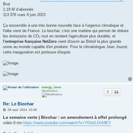
Brut
2,19 M d’abonnés
113 378 vues 8 juin 2023
Ça ressemble à une très bonne nouvelle face à l'urgence climatique et
l'idée vient de France. Le biochar, c'est une matière qui permet de réduire
les émissions de CO₂ tout en rendant l'agriculture plus durable, et
l'entreprise française NetZero
vient d'ouvrir au Brésil la plus grande
usine au monde capable d'en produire. Pour le climatologue Jean Jouzel,
cette inauguration est porteuse d'espoir.
energy_isere
Modérateur
Re: Le Biochar
M
08 sept. 2024, 22:46
e
La semaine verte | Biochar : un amendement à effet prolongé
s
s
vidéo 8 mn
https://www.youtube.com/watch?v=YfOoGJXA9EY
a
g
e