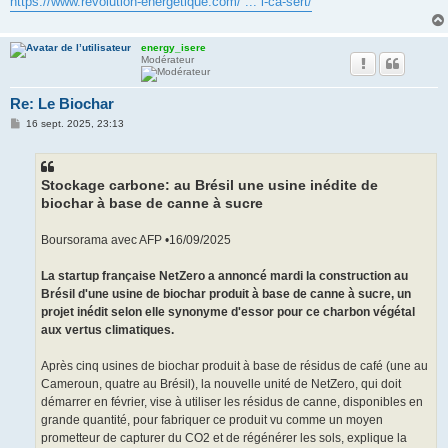
https://www.revolution-energetique.com/ ... i-ca-sert/
energy_isere
Modérateur
Re: Le Biochar
M
16 sept. 2025, 23:13
e
s
s
a
g
Stockage carbone: au Brésil une usine inédite de
e
biochar à base de canne à sucre
Boursorama avec AFP •16/09/2025
La startup française NetZero a annoncé mardi la construction au
Brésil d'une usine de biochar produit à base de canne à sucre, un
projet inédit selon elle synonyme d'essor pour ce charbon végétal
aux vertus climatiques.
Après cinq usines de biochar produit à base de résidus de café (une au
Cameroun, quatre au Brésil), la nouvelle unité de NetZero, qui doit
démarrer en février, vise à utiliser les résidus de canne, disponibles en
grande quantité, pour fabriquer ce produit vu comme un moyen
prometteur de capturer du CO2 et de régénérer les sols, explique la