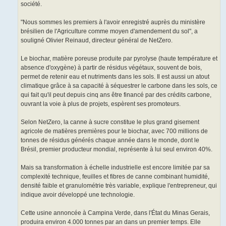
société.
"Nous sommes les premiers à l'avoir enregistré auprès du ministère
brésilien de l'Agriculture comme moyen d'amendement du sol", a
souligné Olivier Reinaud, directeur général de NetZero.
Le biochar, matière poreuse produite par pyrolyse (haute température et
absence d'oxygène) à partir de résidus végétaux, souvent de bois,
permet de retenir eau et nutriments dans les sols. Il est aussi un atout
climatique grâce à sa capacité à séquestrer le carbone dans les sols, ce
qui fait qu'il peut depuis cinq ans être financé par des crédits carbone,
ouvrant la voie à plus de projets, espèrent ses promoteurs.
Selon NetZero, la canne à sucre constitue le plus grand gisement
agricole de matières premières pour le biochar, avec 700 millions de
tonnes de résidus générés chaque année dans le monde, dont le
Brésil, premier producteur mondial, représente à lui seul environ 40%.
Mais sa transformation à échelle industrielle est encore limitée par sa
complexité technique, feuilles et fibres de canne combinant humidité,
densité faible et granulométrie très variable, explique l'entrepreneur, qui
indique avoir développé une technologie.
Cette usine annoncée à Campina Verde, dans l'État du Minas Gerais,
produira environ 4.000 tonnes par an dans un premier temps. Elle