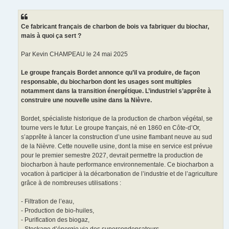
e
s
s
a
g
Ce fabricant français de charbon de bois va fabriquer du biochar,
e
mais à quoi ça sert ?
Par Kevin CHAMPEAU le 24 mai 2025
Le groupe français Bordet annonce qu’il va produire, de façon
responsable, du biocharbon dont les usages sont multiples
notamment dans la transition énergétique. L’industriel s’apprête à
construire une nouvelle usine dans la Nièvre.
Bordet, spécialiste historique de la production de charbon végétal, se
tourne vers le futur. Le groupe français, né en 1860 en Côte-d’Or,
s’apprête à lancer la construction d’une usine flambant neuve au sud
de la Nièvre. Cette nouvelle usine, dont la mise en service est prévue
pour le premier semestre 2027, devrait permettre la production de
biocharbon à haute performance environnementale. Ce biocharbon a
vocation à participer à la décarbonation de l’industrie et de l’agriculture
grâce à de nombreuses utilisations :
- Filtration de l’eau,
- Production de bio-huiles,
- Purification des biogaz,