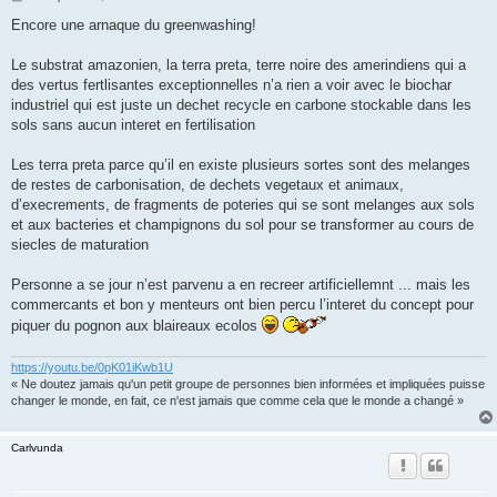
e
s
Encore une arnaque du greenwashing!
s
a
g
Le substrat amazonien, la terra preta, terre noire des amerindiens qui a
e
des vertus fertlisantes exceptionnelles n’a rien a voir avec le biochar
industriel qui est juste un dechet recycle en carbone stockable dans les
sols sans aucun interet en fertilisation
Les terra preta parce qu’il en existe plusieurs sortes sont des melanges
de restes de carbonisation, de dechets vegetaux et animaux,
d’execrements, de fragments de poteries qui se sont melanges aux sols
et aux bacteries et champignons du sol pour se transformer au cours de
siecles de maturation
Personne a se jour n’est parvenu a en recreer artificiellemnt ... mais les
commercants et bon y menteurs ont bien percu l’interet du concept pour
piquer du pognon aux blaireaux ecolos
https://youtu.be/0pK01iKwb1U
« Ne doutez jamais qu'un petit groupe de personnes bien informées et impliquées puisse
changer le monde, en fait, ce n'est jamais que comme cela que le monde a changé »
Carlvunda