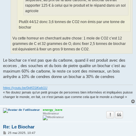
rapporter 125 € à celui qui le produit et le répand dans un sol
agricole
Plutôt 44/12 donc 3,6 tonnes de CO2 non émis par une tonne de
biochar
Vu cette horreur en cherchant autre chose: 1 mole de CO2 c’est 12
grammes de C et 32 grammes de O, donc fixer 2,5 tonnes de biochar
est équivalent à fixer un gros 9 tonnes de CO2.
Le biochar ce n’est pas que du carbone, quand il est produit avec des
ecorces , des souches et du bois de pietre qualite un biochar c’est au
maximum 60% de carbone, le reste ce sont des mineraux, un bois
anhydre a 10% de cendres donne un biochar a 30% de cendres
https://youtu.be/0pK01iKwb1U
« Ne doutez jamais qu'un petit groupe de personnes bien informées et impliquées puisse
changer le monde, en fait, ce n'est jamais que comme cela que le monde a changé »
energy_isere
Modérateur
Re: Le Biochar
M
25 mai 2025, 10:47