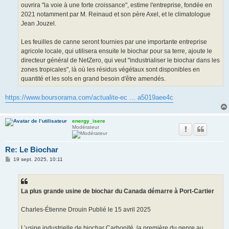
ouvrira "la voie à une forte croissance", estime l'entreprise, fondée en
2021 notamment par M. Reinaud et son père Axel, et le climatologue
Jean Jouzel.
Les feuilles de canne seront fournies par une importante entreprise
agricole locale, qui utilisera ensuite le biochar pour sa terre, ajoute le
directeur général de NetZero, qui veut "industrialiser le biochar dans les
zones tropicales", là où les résidus végétaux sont disponibles en
quantité et les sols en grand besoin d'être amendés.
https://www.boursorama.com/actualite-ec ... a5019aee4c
energy_isere
Modérateur
Re: Le Biochar
M
19 sept. 2025, 10:11
e
s
s
a
g
La plus grande usine de biochar du Canada démarre à Port-Cartier
e
Charles-Étienne Drouin Publié le 15 avril 2025
L’usine industrielle de biochar Carbonité, la première du genre au