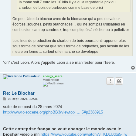
la tonne soit 7 euro les 10 kilo il y a qu'a regarder le prix du
charbon de bois de barbecue comme base de prix)
On peut faire du biochar avec de la biomasse qui a peu de valeur,
écorces, souches, petits branchages ... qui ne sont pas utilisables en
combustion car trop cendreux, trop compliqués à sécher ou à pelletizer
Les fines de production du charbon de bois pourraient rapporter plus
sous forme de biochar que sous forme de briquettes, pas besoin de les
mettre en forme ... surtout si le marché se développe
''on'' c'est Léon. Alors j'appelle Léon à se manifester pour l'Isère.
energy_isere
Modérateur
Re: Le Biochar
M
08 sept. 2024, 22:34
e
s
suite de ce post du 28 mars 2024
s
http://www.oleocene.org/phpBB3/viewtopi ... 5#p2388915
a
g
e
Cette entreprise française veut changer le monde avec le
biochar
vidéo 6 mn
https://www.youtube.com/watch?v=KD1Udtu5-_w