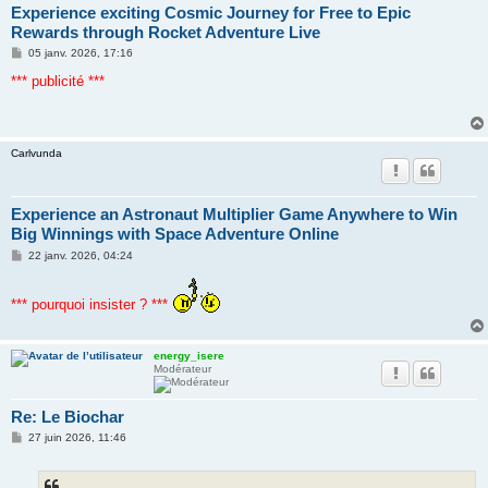
Experience exciting Cosmic Journey for Free to Epic
Rewards through Rocket Adventure Live
M
05 janv. 2026, 17:16
e
s
*** publicité ***
s
a
g
e
Carlvunda
Experience an Astronaut Multiplier Game Anywhere to Win
Big Winnings with Space Adventure Online
M
22 janv. 2026, 04:24
e
s
s
*** pourquoi insister ? ***
a
g
e
energy_isere
Modérateur
Re: Le Biochar
M
27 juin 2026, 11:46
e
s
s