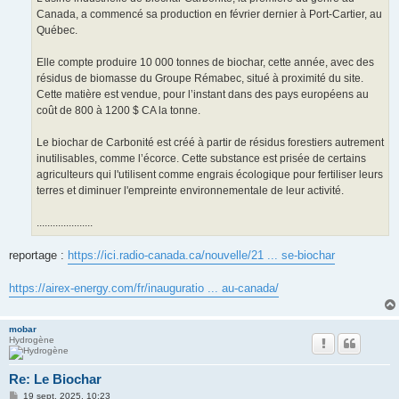
Canada, a commencé sa production en février dernier à Port-Cartier, au
Québec.
Elle compte produire 10 000 tonnes de biochar, cette année, avec des
résidus de biomasse du Groupe Rémabec, situé à proximité du site.
Cette matière est vendue, pour l’instant dans des pays européens au
coût de 800 à 1200 $ CA la tonne.
Le biochar de Carbonité est créé à partir de résidus forestiers autrement
inutilisables, comme l’écorce. Cette substance est prisée de certains
agriculteurs qui l'utilisent comme engrais écologique pour fertiliser leurs
terres et diminuer l'empreinte environnementale de leur activité.
.....................
reportage :
https://ici.radio-canada.ca/nouvelle/21 ... se-biochar
https://airex-energy.com/fr/inauguratio ... au-canada/
mobar
Hydrogène
Re: Le Biochar
M
19 sept. 2025, 10:23