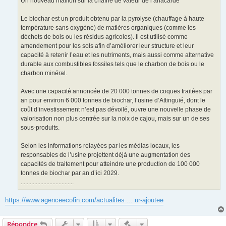
Un nouveau maillon sur la chaîne de valeur de l’anacarde
Le biochar est un produit obtenu par la pyrolyse (chauffage à haute
température sans oxygène) de matières organiques (comme les
déchets de bois ou les résidus agricoles). Il est utilisé comme
amendement pour les sols afin d’améliorer leur structure et leur
capacité à retenir l’eau et les nutriments, mais aussi comme alternative
durable aux combustibles fossiles tels que le charbon de bois ou le
charbon minéral.
Avec une capacité annoncée de 20 000 tonnes de coques traitées par
an pour environ 6 000 tonnes de biochar, l’usine d’Attinguié, dont le
coût d’investissement n’est pas dévoilé, ouvre une nouvelle phase de
valorisation non plus centrée sur la noix de cajou, mais sur un de ses
sous‑produits.
Selon les informations relayées par les médias locaux, les
responsables de l’usine projettent déjà une augmentation des
capacités de traitement pour atteindre une production de 100 000
tonnes de biochar par an d’ici 2029.
...................................
https://www.agenceecofin.com/actualites ... ur-ajoutee
Actions rapides de modératio
Répondre