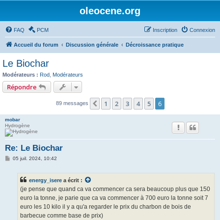
oleocene.org
FAQ
PCM
Inscription
Connexion
Accueil du forum
Discussion générale
Décroissance pratique
Le Biochar
Modérateurs :
Rod
,
Modérateurs
Répondre
1
2
3
4
5
6
Précédent
89 messages
mobar
Hydrogène
Re: Le Biochar
M
05 juil. 2024, 10:42
e
s
s
energy_isere
a écrit :
a
g
(je pense que quand ca va commencer ca sera beaucoup plus que 150
e
euro la tonne, je parie que ca va commencer à 700 euro la tonne soit 7
euro les 10 kilo il y a qu'a regarder le prix du charbon de bois de
barbecue comme base de prix)