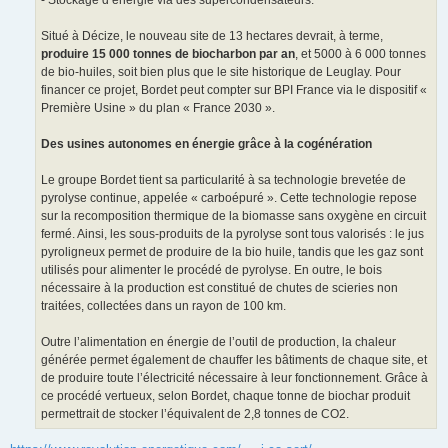
- Stockage d’énergie via des supercondensateurs.
Situé à Décize, le nouveau site de 13 hectares devrait, à terme,
produire 15 000 tonnes de biocharbon par an
, et 5000 à 6 000 tonnes
de bio-huiles, soit bien plus que le site historique de Leuglay. Pour
financer ce projet, Bordet peut compter sur BPI France via le dispositif «
Première Usine » du plan « France 2030 ».
Des usines autonomes en énergie grâce à la cogénération
Le groupe Bordet tient sa particularité à sa technologie brevetée de
pyrolyse continue, appelée « carboépuré ». Cette technologie repose
sur la recomposition thermique de la biomasse sans oxygène en circuit
fermé. Ainsi, les sous-produits de la pyrolyse sont tous valorisés : le jus
pyroligneux permet de produire de la bio huile, tandis que les gaz sont
utilisés pour alimenter le procédé de pyrolyse. En outre, le bois
nécessaire à la production est constitué de chutes de scieries non
traitées, collectées dans un rayon de 100 km.
Outre l’alimentation en énergie de l’outil de production, la chaleur
générée permet également de chauffer les bâtiments de chaque site, et
de produire toute l’électricité nécessaire à leur fonctionnement. Grâce à
ce procédé vertueux, selon Bordet, chaque tonne de biochar produit
permettrait de stocker l’équivalent de 2,8 tonnes de CO2.