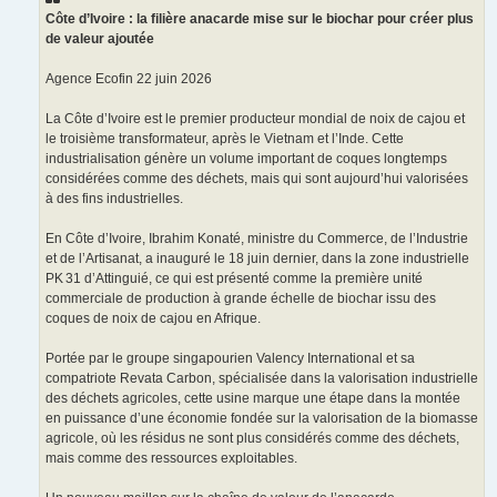
a
g
Côte d’Ivoire : la filière anacarde mise sur le biochar pour créer plus
e
de valeur ajoutée
Agence Ecofin 22 juin 2026
La Côte d’Ivoire est le premier producteur mondial de noix de cajou et
le troisième transformateur, après le Vietnam et l’Inde. Cette
industrialisation génère un volume important de coques longtemps
considérées comme des déchets, mais qui sont aujourd’hui valorisées
à des fins industrielles.
En Côte d’Ivoire, Ibrahim Konaté, ministre du Commerce, de l’Industrie
et de l’Artisanat, a inauguré le 18 juin dernier, dans la zone industrielle
PK 31 d’Attinguié, ce qui est présenté comme la première unité
commerciale de production à grande échelle de biochar issu des
coques de noix de cajou en Afrique.
Portée par le groupe singapourien Valency International et sa
compatriote Revata Carbon, spécialisée dans la valorisation industrielle
des déchets agricoles, cette usine marque une étape dans la montée
en puissance d’une économie fondée sur la valorisation de la biomasse
agricole, où les résidus ne sont plus considérés comme des déchets,
mais comme des ressources exploitables.