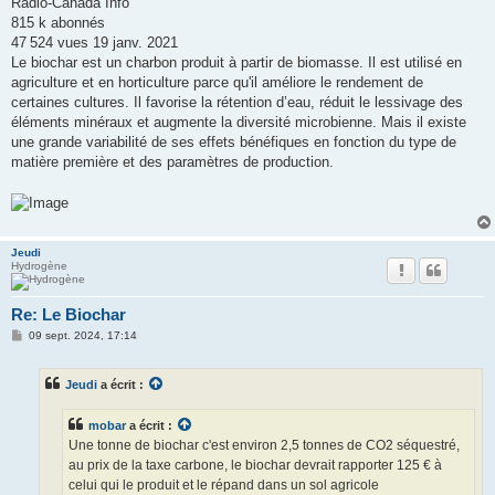
Radio-Canada Info
815 k abonnés
47 524 vues 19 janv. 2021
Le biochar est un charbon produit à partir de biomasse. Il est utilisé en
agriculture et en horticulture parce qu'il améliore le rendement de
certaines cultures. Il favorise la rétention d’eau, réduit le lessivage des
éléments minéraux et augmente la diversité microbienne. Mais il existe
une grande variabilité de ses effets bénéfiques en fonction du type de
matière première et des paramètres de production.
Jeudi
Hydrogène
Re: Le Biochar
M
09 sept. 2024, 17:14
e
s
s
Jeudi
a écrit :
a
g
e
mobar
a écrit :
Une tonne de biochar c'est environ 2,5 tonnes de CO2 séquestré,
au prix de la taxe carbone, le biochar devrait rapporter 125 € à
celui qui le produit et le répand dans un sol agricole