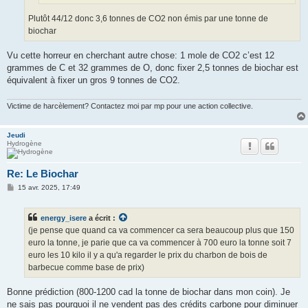
Plutôt 44/12 donc 3,6 tonnes de CO2 non émis par une tonne de
biochar
Vu cette horreur en cherchant autre chose: 1 mole de CO2 c’est 12
grammes de C et 32 grammes de O, donc fixer 2,5 tonnes de biochar est
équivalent à fixer un gros 9 tonnes de CO2.
Victime de harcèlement? Contactez moi par mp pour une action collective.
Jeudi
Hydrogène
Re: Le Biochar
M
15 avr. 2025, 17:49
e
s
s
energy_isere
a écrit :
a
g
(je pense que quand ca va commencer ca sera beaucoup plus que 150
e
euro la tonne, je parie que ca va commencer à 700 euro la tonne soit 7
euro les 10 kilo il y a qu'a regarder le prix du charbon de bois de
barbecue comme base de prix)
Bonne prédiction (800-1200 cad la tonne de biochar dans mon coin). Je
ne sais pas pourquoi il ne vendent pas des crédits carbone pour diminuer