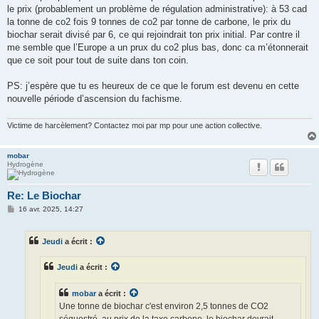
le prix (probablement un problème de régulation administrative): à 53 cad
la tonne de co2 fois 9 tonnes de co2 par tonne de carbone, le prix du
biochar serait divisé par 6, ce qui rejoindrait ton prix initial. Par contre il
me semble que l’Europe a un prux du co2 plus bas, donc ca m’étonnerait
que ce soit pour tout de suite dans ton coin.
PS: j’espère que tu es heureux de ce que le forum est devenu en cette
nouvelle période d’ascension du fachisme.
Victime de harcèlement? Contactez moi par mp pour une action collective.
mobar
Hydrogène
Re: Le Biochar
M
16 avr. 2025, 14:27
e
s
s
Jeudi
a écrit :
a
g
e
Jeudi
a écrit :
mobar
a écrit :
Une tonne de biochar c'est environ 2,5 tonnes de CO2
séquestré, au prix de la taxe carbone, le biochar devrait