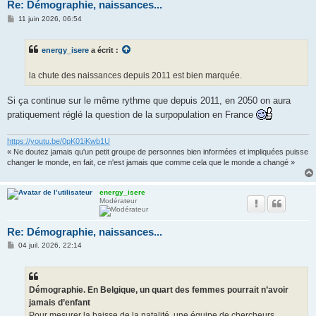
Re: Démographie, naissances...
M
11 juin 2026, 06:54
e
s
s
energy_isere
a écrit :
a
g
e
la chute des naissances depuis 2011 est bien marquée.
Si ça continue sur le même rythme que depuis 2011, en 2050 on aura
pratiquement réglé la question de la surpopulation en France
https://youtu.be/0pK01iKwb1U
« Ne doutez jamais qu'un petit groupe de personnes bien informées et impliquées puisse
changer le monde, en fait, ce n'est jamais que comme cela que le monde a changé »
energy_isere
Modérateur
Re: Démographie, naissances...
M
04 juil. 2026, 22:14
e
s
s
a
g
Démographie. En Belgique, un quart des femmes pourrait n’avoir
e
jamais d’enfant
Pour mesurer la baisse de la natalité, une équipe de chercheurs