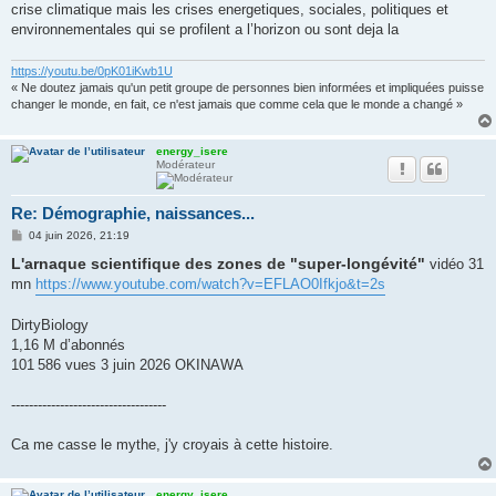
crise climatique mais les crises energetiques, sociales, politiques et
environnementales qui se profilent a l’horizon ou sont deja la
https://youtu.be/0pK01iKwb1U
« Ne doutez jamais qu'un petit groupe de personnes bien informées et impliquées puisse
changer le monde, en fait, ce n'est jamais que comme cela que le monde a changé »
energy_isere
Modérateur
Re: Démographie, naissances...
M
04 juin 2026, 21:19
e
L'arnaque scientifique des zones de "super-longévité"
s
vidéo 31
s
mn
https://www.youtube.com/watch?v=EFLAO0Ifkjo&t=2s
a
g
e
DirtyBiology
1,16 M d’abonnés
101 586 vues 3 juin 2026 OKINAWA
-----------------------------------
Ca me casse le mythe, j'y croyais à cette histoire.
energy_isere