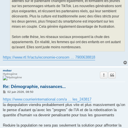
attentes sur le partenaire changent également, et formatent les jeunes
sur les personnages virtuels de TikTok. Les nouvelles générations sont
plus exigeantes, et récusent les partenaires réels, qui leur semblent
décevants. Plus la culture est traditionnelle avec des rôles stricts pour
les deux genres, plus l'impact du smartphone est important sur les
mises en couple. Cela génère également davantage de frustration.
Selon cette thèse, les réseaux sociaux provoquent la chute des
appariements. En réalité, les femmes qui ont des enfants en ont autant
qu'avant. Elles sont juste moins nombreuses.
https://www.rtl.fr/actu/economie-consom ... 7900638818
mobar
Hydrogène
Re: Démographie, naissances...
M
02 juin 2026, 08:50
e
s
https://www.courrierinternational.com/a ... les_243817
s
la depopulation viendra probablement plus vite et plus massivement qu’on
a
g
le pense d’autant qu’avec les "progres" de l’IA et de la robotisation la
e
quantite d’humain va devenir penalisante pour tous les gouvernants
Reduire la population ne sera pas seulement la solution pour affronter la