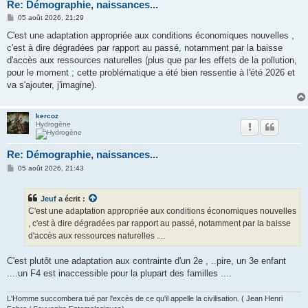
Re: Démographie, naissances...
M
05 août 2026, 21:29
e
s
C'est une adaptation appropriée aux conditions économiques nouvelles ,
s
c'est à dire dégradées par rapport au passé, notamment par la baisse
a
g
d'accès aux ressources naturelles (plus que par les effets de la pollution,
e
pour le moment ; cette problématique a été bien ressentie à l'été 2026 et
va s'ajouter, j'imagine).
kercoz
Hydrogène
Re: Démographie, naissances...
M
05 août 2026, 21:43
e
s
s
Jeuf
a écrit :
a
g
C'est une adaptation appropriée aux conditions économiques nouvelles
e
, c'est à dire dégradées par rapport au passé, notamment par la baisse
d'accès aux ressources naturelles ....
C'est plutôt une adaptation aux contrainte d'un 2e , ..pire, un 3e enfant
....un F4 est inaccessible pour la plupart des familles ....
L'Homme succombera tué par l'excès de ce qu'il appelle la civilisation. ( Jean Henri