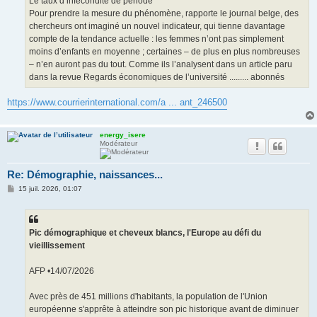
Le taux d’infécondité de période
Pour prendre la mesure du phénomène, rapporte le journal belge, des
chercheurs ont imaginé un nouvel indicateur, qui tienne davantage
compte de la tendance actuelle : les femmes n’ont pas simplement
moins d’enfants en moyenne ; certaines – de plus en plus nombreuses
– n’en auront pas du tout. Comme ils l’analysent dans un article paru
dans la revue Regards économiques de l’université ......... abonnés
https://www.courrierinternational.com/a ... ant_246500
energy_isere
Modérateur
Re: Démographie, naissances...
M
15 juil. 2026, 01:07
e
s
s
a
g
Pic démographique et cheveux blancs, l'Europe au défi du
e
vieillissement
AFP •14/07/2026
Avec près de 451 millions d'habitants, la population de l'Union
européenne s'apprête à atteindre son pic historique avant de diminuer