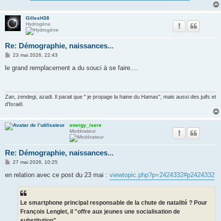
GillesH38
Hydrogène
Re: Démographie, naissances...
M
23 mai 2026, 22:43
e
s
le grand remplacement a du souci à se faire....
s
a
g
e
Zan, zendegi, azadi. Il parait que " je propage la haine du Hamas", mais aussi des juifs et
d'Israël.
energy_isere
Modérateur
Re: Démographie, naissances...
M
27 mai 2026, 10:25
e
s
en relation avec ce post du 23 mai :
viewtopic.php?p=2424332#p2424332
s
a
g
e
Le smartphone principal responsable de la chute de natalité ? Pour
François Lenglet, il "offre aux jeunes une socialisation de
substitution"