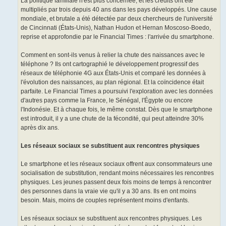
La politique familiale n'est plus concernée, et les crédits ont été
multipliés par trois depuis 40 ans dans les pays développés. Une cause
mondiale, et brutale a été détectée par deux chercheurs de l'université
de Cincinnati (États-Unis), Nathan Hudon et Hernan Moscoso-Boedo,
reprise et approfondie par le Financial Times : l'arrivée du smartphone.
Comment en sont-ils venus à relier la chute des naissances avec le
téléphone ? Ils ont cartographié le développement progressif des
réseaux de téléphonie 4G aux États-Unis et comparé les données à
l'évolution des naissances, au plan régional. Et la coïncidence était
parfaite. Le Financial Times a poursuivi l'exploration avec les données
d'autres pays comme la France, le Sénégal, l'Égypte ou encore
l'Indonésie. Et à chaque fois, le même constat. Dès que le smartphone
est introduit, il y a une chute de la fécondité, qui peut atteindre 30%
après dix ans.
Les réseaux sociaux se substituent aux rencontres physiques
Le smartphone et les réseaux sociaux offrent aux consommateurs une
socialisation de substitution, rendant moins nécessaires les rencontres
physiques. Les jeunes passent deux fois moins de temps à rencontrer
des personnes dans la vraie vie qu'il y a 30 ans. Ils en ont moins
besoin. Mais, moins de couples représentent moins d'enfants.
Les réseaux sociaux se substituent aux rencontres physiques. Les