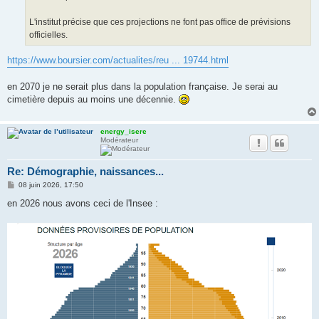
L'institut précise que ces projections ne font pas office de prévisions
officielles.
https://www.boursier.com/actualites/reu ... 19744.html
en 2070 je ne serait plus dans la population française. Je serai au
cimetière depuis au moins une décennie.
energy_isere
Modérateur
Re: Démographie, naissances...
M
08 juin 2026, 17:50
e
s
en 2026 nous avons ceci de l'Insee :
s
a
g
e