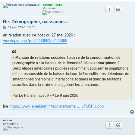
energy_isere
Modérateur
Re: Démographie, naissances...
M
09 juin 2026, 10:55
e
s
en relation avec ce post du 27 mai 2026 :
s
viewtopic.php?p=2424389#p2424389
a
g
e
« Manque de relations sociales, hausse de la consommation de
pornographie » : la baisse de la fécondité liée au smartphone ?
Deux études américaines publiées récemment accusent le smartphone
d’être responsable de la baisse du taux de fécondité. Les détenteurs de
smartphones ont moins d’interactions sociales et donc de relations
sexuelles dans la vraie vie, suggèrent les chercheurs.
Par Le Parisien avec AFP Le 9 juin 2026
lire
https://www.leparisien.fr/societe/sante ... JFU5FU.php
mobar
Hydrogène