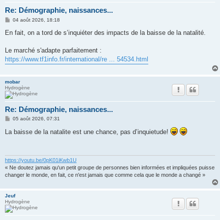
Re: Démographie, naissances...
M
04 août 2026, 18:18
e
s
En fait, on a tord de s’inquiéter des impacts de la baisse de la natalité.
s
a
g
Le marché s'adapte parfaitement :
e
https://www.tf1info.fr/international/re ... 54534.html
mobar
Hydrogène
Re: Démographie, naissances...
M
05 août 2026, 07:31
e
s
La baisse de la natalite est une chance, pas d’inquietude!
s
a
g
e
https://youtu.be/0pK01iKwb1U
« Ne doutez jamais qu'un petit groupe de personnes bien informées et impliquées puisse
changer le monde, en fait, ce n'est jamais que comme cela que le monde a changé »
Jeuf
Hydrogène