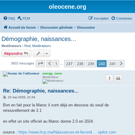
oleocene.org
FAQ
PCM
Inscription
Connexion
Accueil du forum
Discussion générale
Discussion
Démographie, naissances...
Modérateurs :
Rod
,
Modérateurs
Répondre
Page
240
sur
241
1
237
238
239
240
241
Précédent
Suiv
3603 messages
…
energy_isere
Modérateur
Re: Démographie, naissances...
M
23 mai 2026, 21:54
e
s
Bon en fait pour la Maroc il sont déjà en dessous du seuil de
s
renouvellement de 2.1
a
g
e
en effet un site officiel au Maroc donne 2.0 en 2024.
source :
https://www.hcp.ma/Naissances-et-fecond ... opilot.com