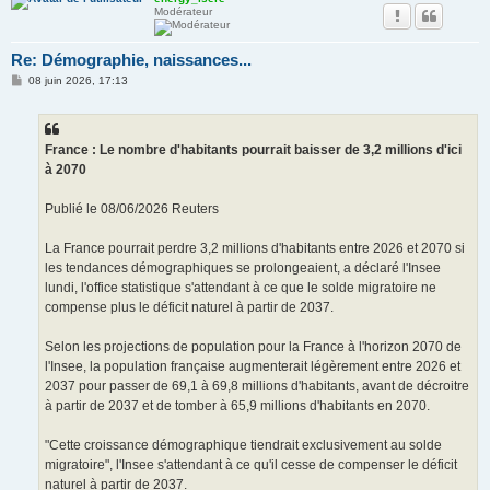
Modérateur
Re: Démographie, naissances...
M
08 juin 2026, 17:13
e
s
s
a
g
France : Le nombre d'habitants pourrait baisser de 3,2 millions d'ici
e
à 2070
Publié le 08/06/2026 Reuters
La France pourrait perdre 3,2 millions d'habitants entre 2026 et 2070 si
les tendances démographiques se prolongeaient, a déclaré l'Insee
lundi, l'office statistique s'attendant à ce que le solde migratoire ne
compense plus le déficit naturel à partir de 2037.
Selon les projections de population pour la France à l'horizon 2070 de
l'Insee, la population française augmenterait légèrement entre 2026 et
2037 pour passer de 69,1 à 69,8 millions d'habitants, avant de décroitre
à partir de 2037 et de tomber à 65,9 millions d'habitants en 2070.
"Cette croissance démographique tiendrait exclusivement au solde
migratoire", l'Insee s'attendant à ce qu'il cesse de compenser le déficit
naturel à partir de 2037.