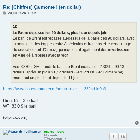
Re: [Chiffres] Ça monte ! (en dollar)
M
20 juil. 2026, 10:05
e
s
s
a
g
Le Brent dépasse les 90 dollars, plus haut depuis juin
e
Le baril de Brent est repassé au-dessus de la barre des 90 dollars, avec
la poursuite des frappes entre Américains et Iraniens et le verrouillage
du crucial détroit d'Ormuz, qui inquiètent également des investisseurs
en Asie déjà fébriles avec la tech.
Vers 03H25 GMT lundi, le baril de Brent montait de 2,30% à 90,13
dollars, après un pic à 91,42 dollars (vers 22H30 GMT dimanche),
marquant un plus haut depuis le 11 juin.
https://www.boursorama.com/actualite-ec ... 332ad1a9b3
Brent 89.1 $ le baril
WTI 83.0 $ le baril
(oilprice.com)
energy_isere
Modérateur