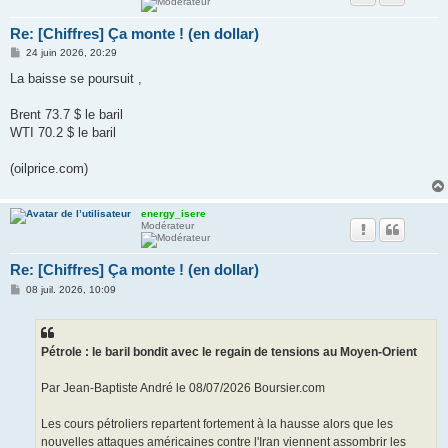
Re: [Chiffres] Ça monte ! (en dollar)
M
24 juin 2026, 20:29
e
s
La baisse se poursuit ,
s
a
g
Brent 73.7 $ le baril
e
WTI 70.2 $ le baril
(oilprice.com)
energy_isere
Modérateur
Re: [Chiffres] Ça monte ! (en dollar)
M
08 juil. 2026, 10:09
e
s
s
a
g
Pétrole : le baril bondit avec le regain de tensions au Moyen-Orient
e
Par Jean-Baptiste André le 08/07/2026 Boursier.com
Les cours pétroliers repartent fortement à la hausse alors que les
nouvelles attaques américaines contre l'Iran viennent assombrir les