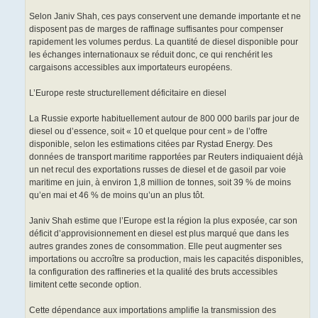
Selon Janiv Shah, ces pays conservent une demande importante et ne
disposent pas de marges de raffinage suffisantes pour compenser
rapidement les volumes perdus. La quantité de diesel disponible pour
les échanges internationaux se réduit donc, ce qui renchérit les
cargaisons accessibles aux importateurs européens.
L’Europe reste structurellement déficitaire en diesel
La Russie exporte habituellement autour de 800 000 barils par jour de
diesel ou d’essence, soit « 10 et quelque pour cent » de l’offre
disponible, selon les estimations citées par Rystad Energy. Des
données de transport maritime rapportées par Reuters indiquaient déjà
un net recul des exportations russes de diesel et de gasoil par voie
maritime en juin, à environ 1,8 million de tonnes, soit 39 % de moins
qu’en mai et 46 % de moins qu’un an plus tôt.
Janiv Shah estime que l’Europe est la région la plus exposée, car son
déficit d’approvisionnement en diesel est plus marqué que dans les
autres grandes zones de consommation. Elle peut augmenter ses
importations ou accroître sa production, mais les capacités disponibles,
la configuration des raffineries et la qualité des bruts accessibles
limitent cette seconde option.
Cette dépendance aux importations amplifie la transmission des