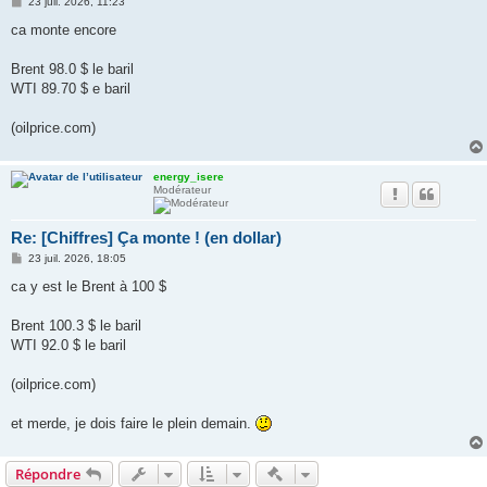
M
23 juil. 2026, 11:23
e
s
ca monte encore
s
a
g
Brent 98.0 $ le baril
e
WTI 89.70 $ e baril
(oilprice.com)
energy_isere
Modérateur
Re: [Chiffres] Ça monte ! (en dollar)
M
23 juil. 2026, 18:05
e
s
ca y est le Brent à 100 $
s
a
g
Brent 100.3 $ le baril
e
WTI 92.0 $ le baril
(oilprice.com)
et merde, je dois faire le plein demain.
Actions rapides de modératio
Répondre