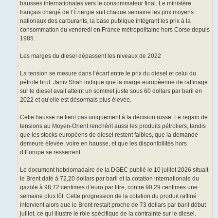
hausses internationales vers le consommateur final. Le ministère
français chargé de l’Énergie suit chaque semaine les prix moyens
nationaux des carburants, la base publique intégrant les prix à la
consommation du vendredi en France métropolitaine hors Corse depuis
1985.
Les marges du diesel dépassent les niveaux de 2022
La tension se mesure dans l’écart entre le prix du diesel et celui du
pétrole brut. Janiv Shah indique que la marge européenne de raffinage
sur le diesel avait atteint un sommet juste sous 60 dollars par baril en
2022 et qu’elle est désormais plus élevée.
Cette hausse ne tient pas uniquement à la décision russe. Le regain de
tensions au Moyen-Orient renchérit aussi les produits pétroliers, tandis
que les stocks européens de diesel restent faibles, que la demande
demeure élevée, voire en hausse, et que les disponibilités hors
d’Europe se resserrent.
Le document hebdomadaire de la DGEC publié le 10 juillet 2026 situait
le Brent daté à 72,20 dollars par baril et la cotation internationale du
gazole à 98,72 centimes d’euro par litre, contre 90,29 centimes une
semaine plus tôt. Cette progression de la cotation du produit raffiné
intervient alors que le Brent restait proche de 73 dollars par baril début
juillet, ce qui illustre le rôle spécifique de la contrainte sur le diesel.