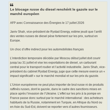
s
a
g
Le blocage russe du diesel renchérit le gazole sur le
e
marché européen
AFP avec Connaissance des Énergies le 17 juillet 2026
Janiv Shah, vice-président de Rystad Energy, estime jeudi que l’arrêt
des ventes russes de diesel pèse fortement sur les prix, surtout en
Europe.
Un choc d’offre indirect pour les automobilistes français
L’interdiction temporaire décidée par Moscou début juillet doit courir
jusqu’au 31 juillet et vise les exportations de diesel, un carburant
central pour le transport routier et l’activité industrielle. Janiv Shah, vice-
président du cabinet Rystad Energy, juge que cette mesure exerce un «
impact significatif » sur le marché mondial et sur les prix du gazole.
L’Union européenne ne peut plus importer de brut russe ni de produits
raffinés russes, dont le gazole, dans le cadre des sanctions mises en
place après l’invasion de l’Ukraine. L’effet sur les prix à la pompe en
France passe donc surtout par le marché international : des acheteurs
habituels de la Russie, notamment en Turquie, en Afrique du Nord ou
en Asie du Sud-Est, doivent se reporter vers d’autres fournisseurs.