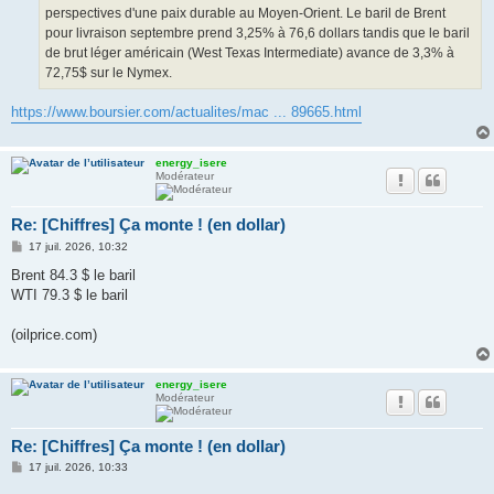
perspectives d'une paix durable au Moyen-Orient. Le baril de Brent
pour livraison septembre prend 3,25% à 76,6 dollars tandis que le baril
de brut léger américain (West Texas Intermediate) avance de 3,3% à
72,75$ sur le Nymex.
https://www.boursier.com/actualites/mac ... 89665.html
energy_isere
Modérateur
Re: [Chiffres] Ça monte ! (en dollar)
M
17 juil. 2026, 10:32
e
s
Brent 84.3 $ le baril
s
WTI 79.3 $ le baril
a
g
e
(oilprice.com)
energy_isere
Modérateur
Re: [Chiffres] Ça monte ! (en dollar)
M
17 juil. 2026, 10:33
e
s