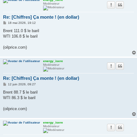
Modérateur
Re: [Chiffres] Ça monte ! (en dollar)
M
18 mai 2026, 19:12
e
s
Brent 111.0 $ le baril
s
WTI 106.8 $ le baril
a
g
e
(oilprice.com)
energy_isere
Modérateur
Re: [Chiffres] Ça monte ! (en dollar)
M
12 juin 2026, 09:27
e
s
Brent 88.7 $ le baril
s
WTI 86.3 $ le baril
a
g
e
(oilprice.com)
energy_isere
Modérateur