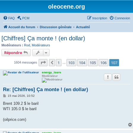
oleocene.org
FAQ
PCM
Inscription
Connexion
Accueil du forum
Discussion générale
Actualité
[Chiffres] Ça monte ! (en dollar)
Modérateurs :
Rod
,
Modérateurs
Répondre
Page
107
sur
107
1
103
104
105
106
107
Précédent
1604 messages
…
energy_isere
Modérateur
Re: [Chiffres] Ça monte ! (en dollar)
M
15 mai 2026, 10:52
e
s
Brent 109.2 $ le baril
s
WTI 105.0 $ le baril
a
g
e
(oilprice.com)
energy_isere