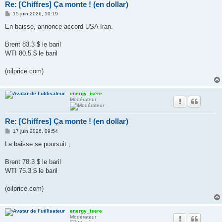
Re: [Chiffres] Ça monte ! (en dollar)
M
15 juin 2026, 10:19
e
s
En baisse, annonce accord USA Iran.
s
a
g
Brent 83.3 $ le baril
e
WTI 80.5 $ le baril
(oilprice.com)
energy_isere
Modérateur
Re: [Chiffres] Ça monte ! (en dollar)
M
17 juin 2026, 09:54
e
s
La baisse se poursuit ,
s
a
g
Brent 78.3 $ le baril
e
WTI 75.3 $ le baril
(oilprice.com)
energy_isere
Modérateur