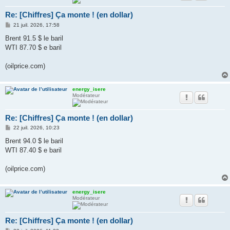
Re: [Chiffres] Ça monte ! (en dollar)
M
21 juil. 2026, 17:58
e
s
Brent 91.5 $ le baril
s
WTI 87.70 $ e baril
a
g
e
(oilprice.com)
energy_isere
Modérateur
Re: [Chiffres] Ça monte ! (en dollar)
M
22 juil. 2026, 10:23
e
s
Brent 94.0 $ le baril
s
WTI 87.40 $ e baril
a
g
e
(oilprice.com)
energy_isere
Modérateur
Re: [Chiffres] Ça monte ! (en dollar)