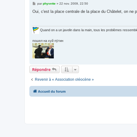
M
par
phyvette
»
22 nov. 2009, 22:50
e
s
Oui, c'est la place centrale de la place du Châtelet, on ne p
s
a
g
e
Quand on a un javelin dans la main, tous les problèmes ressemble
пошел на хуй пу́тин
Répondre
Revenir à « Association oléocène »
Accueil du forum