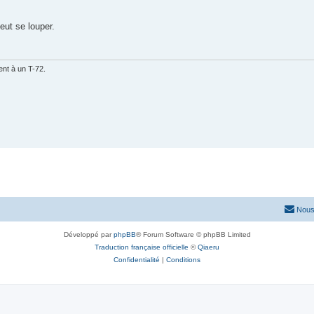
eut se louper.
nt à un T-72.
Nous
Développé par
phpBB
® Forum Software © phpBB Limited
Traduction française officielle
©
Qiaeru
Confidentialité
|
Conditions