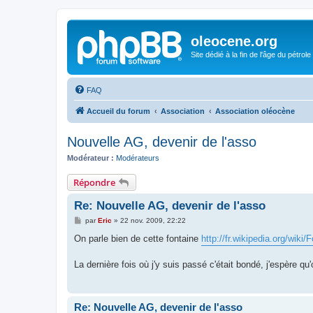
oleocene.org
Site dédié à la fin de l'âge du pétrole
FAQ
Accueil du forum
Association
Association oléocène
Nouvelle AG, devenir de l'asso
Modérateur :
Modérateurs
Répondre
Re: Nouvelle AG, devenir de l'asso
M
par
Eric
»
22 nov. 2009, 22:22
e
s
On parle bien de cette fontaine
http://fr.wikipedia.org/wiki
s
a
g
La dernière fois où j'y suis passé c'était bondé, j'espère qu'o
e
Re: Nouvelle AG, devenir de l'asso