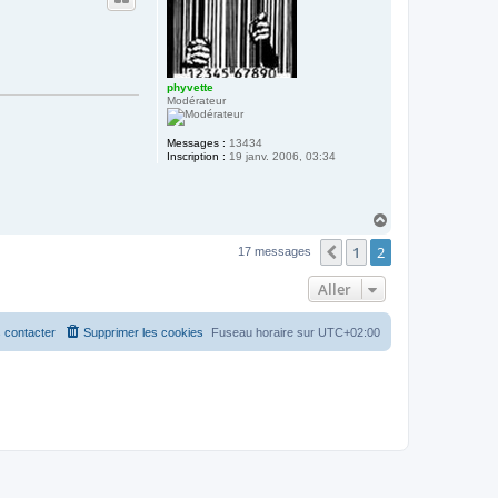
t
t
e
r
E
r
i
c
phyvette
Modérateur
Messages :
13434
Inscription :
19 janv. 2006, 03:34
H
a
1
2
u
Précédent
17 messages
t
Aller
 contacter
Supprimer les cookies
Fuseau horaire sur
UTC+02:00