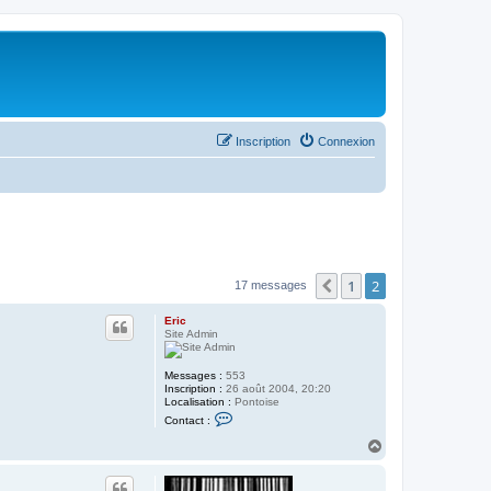
Inscription
Connexion
1
2
Précédent
17 messages
Eric
Site Admin
Messages :
553
Inscription :
26 août 2004, 20:20
Localisation :
Pontoise
C
Contact :
o
n
H
t
a
a
u
c