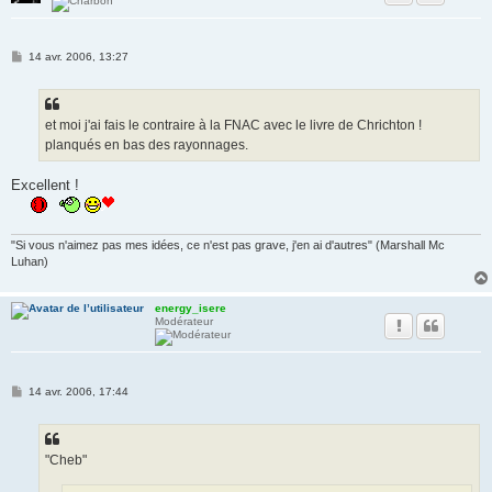
M
14 avr. 2006, 13:27
e
s
s
a
g
et moi j'ai fais le contraire à la FNAC avec le livre de Chrichton !
e
planqués en bas des rayonnages.
Excellent !
"Si vous n'aimez pas mes idées, ce n'est pas grave, j'en ai d'autres" (Marshall Mc
Luhan)
energy_isere
Modérateur
M
14 avr. 2006, 17:44
e
s
s
a
g
"Cheb"
e