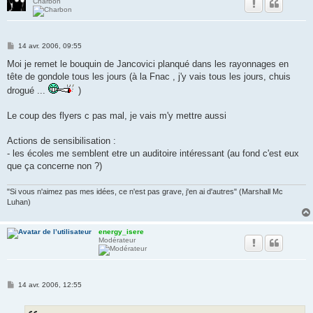
Charbon
M
14 avr. 2006, 09:55
e
s
Moi je remet le bouquin de Jancovici planqué dans les rayonnages en
s
tête de gondole tous les jours (à la Fnac , j'y vais tous les jours, chuis
a
g
drogué ...
)
e
Le coup des flyers c pas mal, je vais m'y mettre aussi
Actions de sensibilisation :
- les écoles me semblent etre un auditoire intéressant (au fond c'est eux
que ça concerne non ?)
"Si vous n'aimez pas mes idées, ce n'est pas grave, j'en ai d'autres" (Marshall Mc
Luhan)
energy_isere
Modérateur
M
14 avr. 2006, 12:55
e
s
s