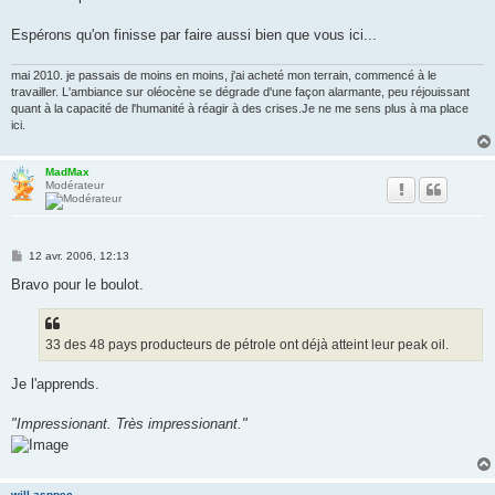
Espérons qu'on finisse par faire aussi bien que vous ici...
mai 2010. je passais de moins en moins, j'ai acheté mon terrain, commencé à le
travailler. L'ambiance sur oléocène se dégrade d'une façon alarmante, peu réjouissant
quant à la capacité de l'humanité à réagir à des crises.Je ne me sens plus à ma place
ici.
MadMax
Modérateur
M
12 avr. 2006, 12:13
e
s
Bravo pour le boulot.
s
a
g
e
33 des 48 pays producteurs de pétrole ont déjà atteint leur peak oil.
Je l'apprends.
"Impressionant. Très impressionant."
will asppec