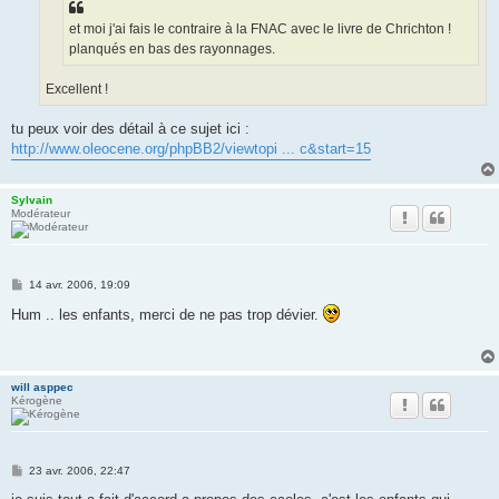
et moi j'ai fais le contraire à la FNAC avec le livre de Chrichton !
planqués en bas des rayonnages.
Excellent !
tu peux voir des détail à ce sujet ici :
http://www.oleocene.org/phpBB2/viewtopi ... c&start=15
Sylvain
Modérateur
M
14 avr. 2006, 19:09
e
s
Hum .. les enfants, merci de ne pas trop dévier.
s
a
g
e
will asppec
Kérogène
M
23 avr. 2006, 22:47
e
s