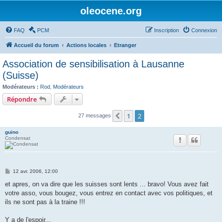
oleocene.org
FAQ
PCM
Inscription
Connexion
Accueil du forum
Actions locales
Etranger
Association de sensibilisation à Lausanne
(Suisse)
Modérateurs :
Rod
,
Modérateurs
Répondre
1
2
Précédent
27 messages
guino
Condensat
M
12 avr. 2006, 12:00
e
s
et apres, on va dire que les suisses sont lents ... bravo! Vous avez fait
s
votre asso, vous bougez, vous entrez en contact avec vos politiques, et
a
g
ils ne sont pas à la traine !!!
e
Y a de l'espoir...