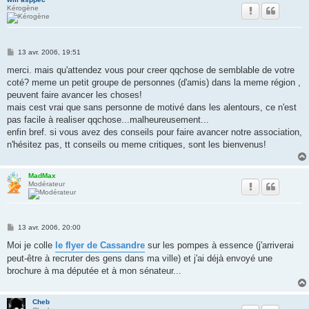
Kérogène
M
13 avr. 2006, 19:51
e
s
merci. mais qu'attendez vous pour creer qqchose de semblable de votre
s
coté? meme un petit groupe de personnes (d'amis) dans la meme région ,
a
g
peuvent faire avancer les choses!
e
mais cest vrai que sans personne de motivé dans les alentours, ce n'est
pas facile à realiser qqchose...malheureusement...
enfin bref. si vous avez des conseils pour faire avancer notre association,
n'hésitez pas, tt conseils ou meme critiques, sont les bienvenus!
MadMax
Modérateur
M
13 avr. 2006, 20:00
e
s
Moi je colle
le flyer de Cassandre
sur les pompes à essence (j'arriverai
s
peut-être à recruter des gens dans ma ville) et j'ai déjà envoyé une
a
g
brochure à ma députée et à mon sénateur...
e
Cheb