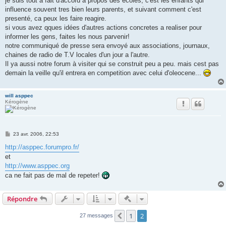
je suis tout a fait d'accord a propos des ecoles, c'est les enfants qui
s
influence souvent tres bien leurs parents, et suivant comment c'est
a
g
presenté, ca peux les faire reagire.
e
si vous avez qques idées d'autres actions concretes a realiser pour
informer les gens, faites les nous parvenir!
notre communiqué de presse sera envoyé aux associations, journaux,
chaines de radio de T.V locales d'un jour a l'autre.
Il ya aussi notre forum à visiter qui se construit peu a peu. mais cest pas
demain la veille qu'il entrera en competition avec celui d'oleocene...
will asppec
Kérogène
M
23 avr. 2006, 22:53
e
s
http://asppec.forumpro.fr/
s
et
a
g
http://www.asppec.org
e
ca ne fait pas de mal de repeter!
Actions rapides de modératio
Répondre
1
2
Précédent
27 messages