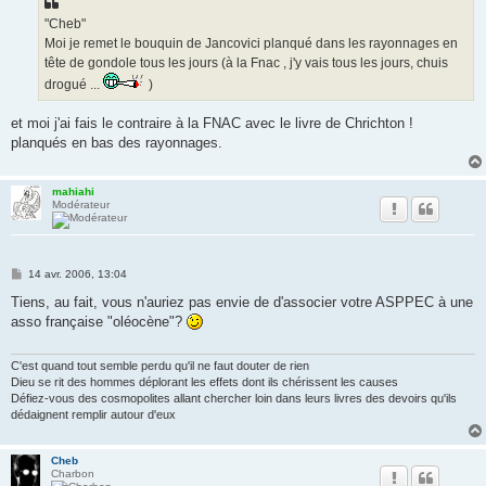
a
g
"Cheb"
e
Moi je remet le bouquin de Jancovici planqué dans les rayonnages en
tête de gondole tous les jours (à la Fnac , j'y vais tous les jours, chuis
drogué ...
)
et moi j'ai fais le contraire à la FNAC avec le livre de Chrichton !
planqués en bas des rayonnages.
mahiahi
Modérateur
M
14 avr. 2006, 13:04
e
s
Tiens, au fait, vous n'auriez pas envie de d'associer votre ASPPEC à une
s
asso française "oléocène"?
a
g
e
C'est quand tout semble perdu qu'il ne faut douter de rien
Dieu se rit des hommes déplorant les effets dont ils chérissent les causes
Défiez-vous des cosmopolites allant chercher loin dans leurs livres des devoirs qu'ils
dédaignent remplir autour d'eux
Cheb
Charbon