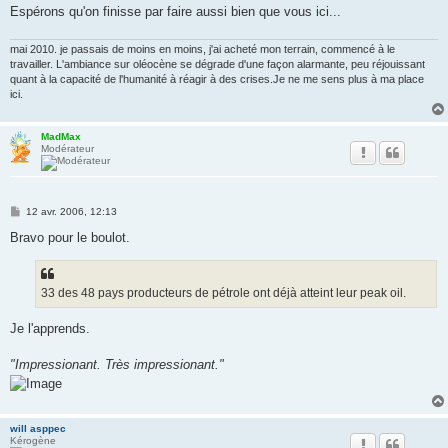
Espérons qu'on finisse par faire aussi bien que vous ici...
mai 2010. je passais de moins en moins, j'ai acheté mon terrain, commencé à le
travailler. L'ambiance sur oléocène se dégrade d'une façon alarmante, peu réjouissant
quant à la capacité de l'humanité à réagir à des crises.Je ne me sens plus à ma place
ici.
MadMax
Modérateur
M
12 avr. 2006, 12:13
e
s
Bravo pour le boulot.
s
a
g
e
33 des 48 pays producteurs de pétrole ont déjà atteint leur peak oil.
Je l'apprends.
"Impressionant. Très impressionant."
will asppec
Kérogène