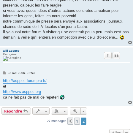
a
g
presenté, ca peux les faire reagire.
e
si vous avez qques idées d'autres actions concretes a realiser pour
informer les gens, faites les nous parvenir!
notre communiqué de presse sera envoyé aux associations, journaux,
chaines de radio de T.V locales d'un jour a l'autre.
Il ya aussi notre forum à visiter qui se construit peu a peu. mais cest pas
demain la veille qu'il entrera en competition avec celui d'oleocene...
will asppec
Kérogène
M
23 avr. 2006, 22:53
e
s
http://asppec.forumpro.fr/
s
et
a
g
http://www.asppec.org
e
ca ne fait pas de mal de repeter!
Actions rapides de modératio
Répondre
1
2
Précédent
27 messages
Aller