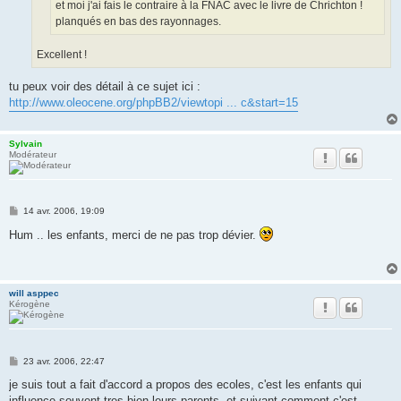
et moi j'ai fais le contraire à la FNAC avec le livre de Chrichton !
planqués en bas des rayonnages.
Excellent !
tu peux voir des détail à ce sujet ici :
http://www.oleocene.org/phpBB2/viewtopi ... c&start=15
Sylvain
Modérateur
M
14 avr. 2006, 19:09
e
s
Hum .. les enfants, merci de ne pas trop dévier.
s
a
g
e
will asppec
Kérogène
M
23 avr. 2006, 22:47
e
s
je suis tout a fait d'accord a propos des ecoles, c'est les enfants qui
s
influence souvent tres bien leurs parents, et suivant comment c'est