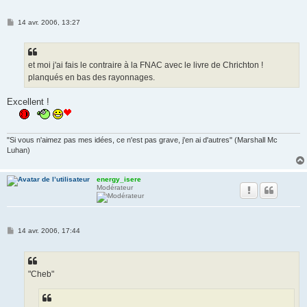
M
14 avr. 2006, 13:27
e
s
s
a
g
et moi j'ai fais le contraire à la FNAC avec le livre de Chrichton !
e
planqués en bas des rayonnages.
Excellent !
"Si vous n'aimez pas mes idées, ce n'est pas grave, j'en ai d'autres" (Marshall Mc
Luhan)
energy_isere
Modérateur
M
14 avr. 2006, 17:44
e
s
s
a
g
"Cheb"
e