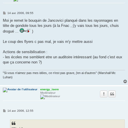
M
14 avr. 2006, 09:55
e
s
Moi je remet le bouquin de Jancovici planqué dans les rayonnages en
s
tête de gondole tous les jours (à la Fnac , j'y vais tous les jours, chuis
a
g
drogué ...
)
e
Le coup des flyers c pas mal, je vais m'y mettre aussi
Actions de sensibilisation :
- les écoles me semblent etre un auditoire intéressant (au fond c'est eux
que ça concerne non ?)
"Si vous n'aimez pas mes idées, ce n'est pas grave, j'en ai d'autres" (Marshall Mc
Luhan)
energy_isere
Modérateur
M
14 avr. 2006, 12:55
e
s
s
a
g