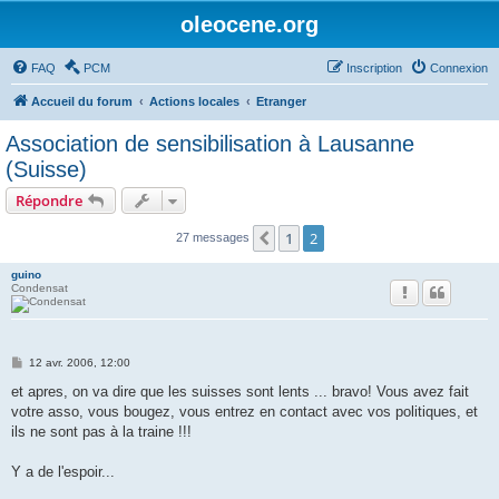
oleocene.org
FAQ
PCM
Inscription
Connexion
Accueil du forum
Actions locales
Etranger
Association de sensibilisation à Lausanne
(Suisse)
Répondre
1
2
Précédent
27 messages
guino
Condensat
M
12 avr. 2006, 12:00
e
s
et apres, on va dire que les suisses sont lents ... bravo! Vous avez fait
s
votre asso, vous bougez, vous entrez en contact avec vos politiques, et
a
g
ils ne sont pas à la traine !!!
e
Y a de l'espoir...