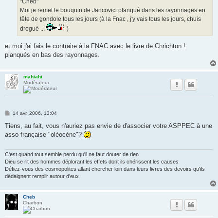
"Cheb"
e
Moi je remet le bouquin de Jancovici planqué dans les rayonnages en
tête de gondole tous les jours (à la Fnac , j'y vais tous les jours, chuis
drogué ...
)
et moi j'ai fais le contraire à la FNAC avec le livre de Chrichton !
planqués en bas des rayonnages.
mahiahi
Modérateur
M
14 avr. 2006, 13:04
e
s
Tiens, au fait, vous n'auriez pas envie de d'associer votre ASPPEC à une
s
asso française "oléocène"?
a
g
e
C'est quand tout semble perdu qu'il ne faut douter de rien
Dieu se rit des hommes déplorant les effets dont ils chérissent les causes
Défiez-vous des cosmopolites allant chercher loin dans leurs livres des devoirs qu'ils
dédaignent remplir autour d'eux
Cheb
Charbon