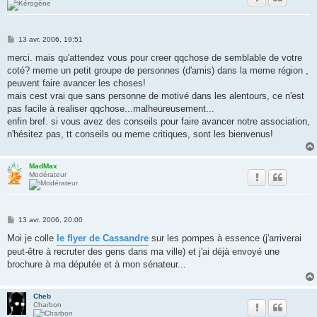
M
13 avr. 2006, 19:51
e
s
merci. mais qu'attendez vous pour creer qqchose de semblable de votre
s
coté? meme un petit groupe de personnes (d'amis) dans la meme région ,
a
g
peuvent faire avancer les choses!
e
mais cest vrai que sans personne de motivé dans les alentours, ce n'est
pas facile à realiser qqchose...malheureusement...
enfin bref. si vous avez des conseils pour faire avancer notre association,
n'hésitez pas, tt conseils ou meme critiques, sont les bienvenus!
MadMax
Modérateur
M
13 avr. 2006, 20:00
e
s
Moi je colle
le flyer de Cassandre
sur les pompes à essence (j'arriverai
s
peut-être à recruter des gens dans ma ville) et j'ai déjà envoyé une
a
g
brochure à ma députée et à mon sénateur...
e
Cheb
Charbon