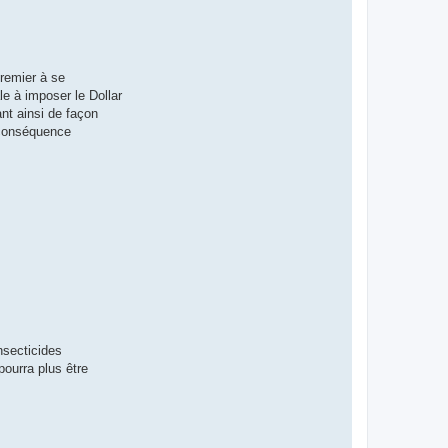
premier à se
le à imposer le Dollar
nt ainsi de façon
s conséquence
insecticides
pourra plus être