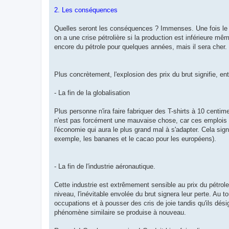
2. Les conséquences
Quelles seront les conséquences ? Immenses. Une fois le pic
on a une crise pétrolière si la production est inférieure mê
encore du pétrole pour quelques années, mais il sera cher. T
Plus concrètement, l'explosion des prix du brut signifie, en
- La fin de la globalisation
Plus personne n'ira faire fabriquer des T-shirts à 10 centi
n'est pas forcément une mauvaise chose, car ces emplois 
l'économie qui aura le plus grand mal à s'adapter. Cela sig
exemple, les bananes et le cacao pour les européens).
- La fin de l'industrie aéronautique.
Cette industrie est extrêmement sensible au prix du pétrol
niveau, l'inévitable envolée du brut signera leur perte. Au t
occupations et à pousser des cris de joie tandis qu'ils désig
phénomène similaire se produise à nouveau.