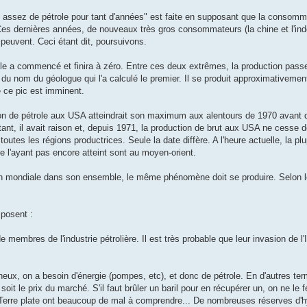
te assez de pétrole pour tant d'années" est faite en supposant que la consomm
Ces dernières années, de nouveaux très gros consommateurs (la chine et l'inde
peuvent. Ceci étant dit, poursuivons.
ole a commencé et finira à zéro. Entre ces deux extrêmes, la production pas
 nom du géologue qui l'a calculé le premier. Il se produit approximativemen
e ce pic est imminent.
tion de pétrole aux USA atteindrait son maximum aux alentours de 1970 avan
tant, il avait raison et, depuis 1971, la production de brut aux USA ne cesse d
es les régions productrices. Seule la date diffère. A l'heure actuelle, la pl
e l'ayant pas encore atteint sont au moyen-orient.
tion mondiale dans son ensemble, le même phénomène doit se produire. Selon l
posent :
bres de l'industrie pétrolière. Il est très probable que leur invasion de l'Ir
neux, on a besoin d'énergie (pompes, etc), et donc de pétrole. En d'autres term
 soit le prix du marché. S'il faut brûler un baril pour en récupérer un, on ne l
e Terre plate ont beaucoup de mal à comprendre... De nombreuses réserves d'h