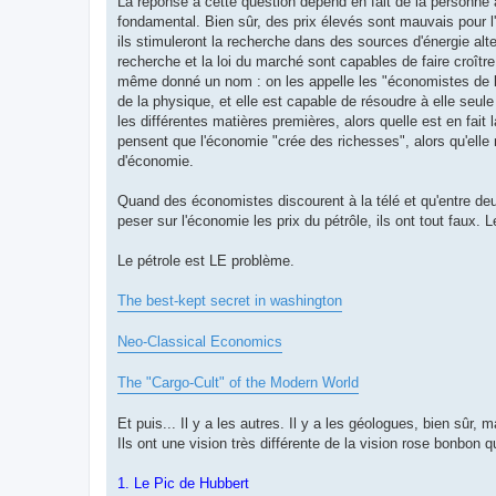
La réponse à cette question dépend en fait de la personne
fondamental. Bien sûr, des prix élevés sont mauvais pour l'
ils stimuleront la recherche dans des sources d'énergie alt
recherche et la loi du marché sont capables de faire croît
même donné un nom : on les appelle les "économistes de la
de la physique, et elle est capable de résoudre à elle seul
les différentes matières premières, alors quelle est en fait 
pensent que l'économie "crée des richesses", alors qu'elle 
d'économie.
Quand des économistes discourent à la télé et qu'entre deux
peser sur l'économie les prix du pétrôle, ils ont tout faux. 
Le pétrole est LE problème.
The best-kept secret in washington
Neo-Classical Economics
The "Cargo-Cult" of the Modern World
Et puis... Il y a les autres. Il y a les géologues, bien sûr
Ils ont une vision très différente de la vision rose bonbon 
1. Le Pic de Hubbert