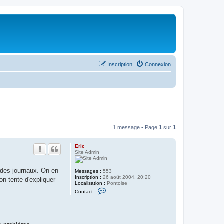
Inscription
Connexion
1 message • Page
1
sur
1
Eric
Site Admin
e des journaux. On en
Messages :
553
Inscription :
26 août 2004, 20:20
on tente d'expliquer
Localisation :
Pontoise
C
Contact :
o
n
t
a
c