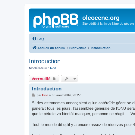
oleocene.org
Site dédié à la fin de l'âge du pétrole
FAQ
Accueil du forum
Bienvenue
Introduction
Introduction
Modérateur :
Rod
Verrouillé
Introduction
M
par
Eric
»
30 août 2004, 23:27
e
s
Si des astronomes annonçaient qu'un astéroïde géant se diri
s
parlerait tous les jours, l'assemblée générale de l'ONU serai
a
g
que le pétrole va bientôt manquer, personne ne réagit.... V
e
Tout le monde dit qu'il y a encore assez de réserves pour 40