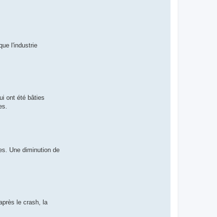
ue l'industrie
i ont été bâties
es.
es. Une diminution de
près le crash, la