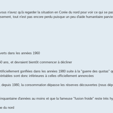
vous n'avez qu'à regarder la situation en Corée du nord pour voir ce qui se pas
sement, tout n'est pas encore perdu puisque un peu d'aide humanitaire parvi
uverts dans les années 1960
0 ans, et devraient bientôt commencer à décliner
ficiellement gonflées dans les années 1980 suite à la "guerre des quotas" qu
éritables sont donc inférieures à celles officiellement annoncées
que, depuis 1980, la consommation dépasse les réserves découvertes (nous dé
cinquantaine d'années au moins et que la fameuse "fusion froide" reste très h
ue du nord