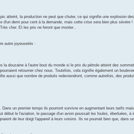
 atteint, la production ne peut que chuter, ce qui signifie une explosion des
me d'un demi pour cent à la demande, mais cette crise sera bien plus sévère ! B
rès cher. Et les prix ne feront que monter...
tre autre joyeusetés :
mes la douzaine à l'autre bout du monde si le prix du pétrole atteint des som
pourraient retourner chez nous. Toutefois, cela signifie également un boule
nifie aussi que nombre de produits redeviendront, comme autrefois, des produi
e. Dans un premier temps ils pourront survivre en augmentant leurs tarifs mais
out début le l'aviation, le passage d'un avion poussait les foules, éberluées, à 
naient de leur doigt l'appareil à leurs voisins. Ils se pourrait bien que, dans u