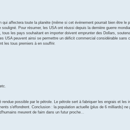
n qui affectera toute la planète (même si cet évènement pourrait bien être le 
e souligné. Pour résumer, les USA ont réussi depuis la dernière guerre mondia
ous les pays souhaitant en importer doivent emprunter des Dollars, soutena
que les USA peuvent ainsi se permettre un déficit commercial considérable san
nt les tous premiers à en souffrir.
etc.
 rendue possible par le pétrole. Le pétrole sert à fabriquer les engrais et les 
ents s'effondrent. Conclusion : la population actuelle (plus de 6 milliards) ne 
ds d'humains meurent de faim dans un futur proche...