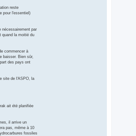
ation reste
 pour l'essentiel)
se nécessairement par
t quand la moitié du
t de commencer à
e baisser. Bien sûr,
upart des pays ont
e site de l'ASPO, la
ak ait été planifiée
es, il arrive un
e fera pas, même à 10
ydrocarbures fossiles