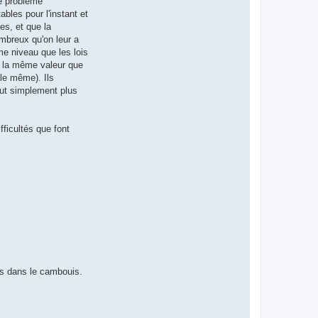
de problème
t
e
bles pour l'instant et
r
es, et que la
E
r
mbreux qu'on leur a
i
me niveau que les lois
c
 à la même valeur que
lle même). Ils
tout simplement plus
fficultés que font
ins dans le cambouis.