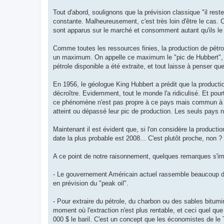
Tout d'abord, soulignons que la prévision classique "il res
constante. Malheureusement, c'est très loin d'être le cas. 
sont apparus sur le marché et consomment autant qu'ils le 
Comme toutes les ressources finies, la production de pétr
un maximum. On appelle ce maximum le "pic de Hubbert", du
pétrole disponible a été extraite, et tout laisse à penser qu
En 1956, le géologue King Hubbert a prédit que la produc
décroître. Evidemment, tout le monde l'a ridiculisé. Et pour
ce phénomène n'est pas propre à ce pays mais commun à tout
atteint ou dépassé leur pic de production. Les seuls pays n
Maintenant il est évident que, si l'on considère la produc
date la plus probable est 2008... C'est plutôt proche, non ?
A ce point de notre raisonnement, quelques remarques s'im
- Le gouvernement Américain actuel rassemble beaucoup de mem
en prévision du "peak oil".
- Pour extraire du pétrole, du charbon ou des sables bitumi
moment où l'extraction n'est plus rentable, et ceci quel que
000 $ le baril. C'est un concept que les économistes de l