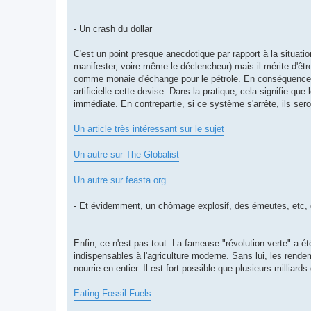
- Un crash du dollar
C'est un point presque anecdotique par rapport à la situatio
manifester, voire même le déclencheur) mais il mérite d'êtr
comme monaie d'échange pour le pétrole. En conséquence, t
artificielle cette devise. Dans la pratique, cela signifie 
immédiate. En contrepartie, si ce système s'arrête, ils sero
Un article très intéressant sur le sujet
Un autre sur The Globalist
Un autre sur feasta.org
- Et évidemment, un chômage explosif, des émeutes, etc, 
Enfin, ce n'est pas tout. La fameuse "révolution verte" a été
indispensables à l'agriculture moderne. Sans lui, les rendem
nourrie en entier. Il est fort possible que plusieurs milliar
Eating Fossil Fuels