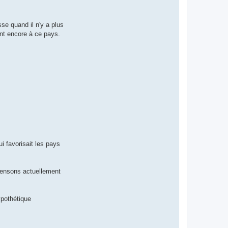
se quand il n'y a plus
ent encore à ce pays.
i favorisait les pays
pensons actuellement
ypothétique