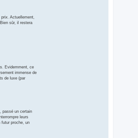
 prix. Actuellement,
ien sûr, il restera
mets. Evidemment, ce
versement immense de
ts de luxe (par
, passé un certain
interrompre leurs
n futur proche, un