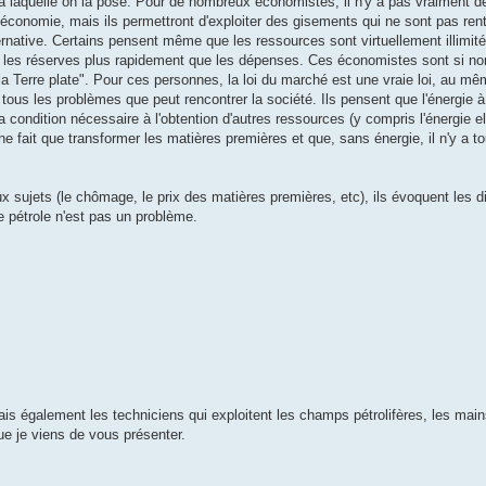
 à laquelle on la pose. Pour de nombreux économistes, il n'y a pas vraiment 
économie, mais ils permettront d'exploiter des gisements qui ne sont pas renta
ernative. Certains pensent même que les ressources sont virtuellement illimité
re les réserves plus rapidement que les dépenses. Ces économistes sont si no
 Terre plate". Pour ces personnes, la loi du marché est une vraie loi, au mê
e tous les problèmes que peut rencontrer la société. Ils pensent que l'énergie
la condition nécessaire à l'obtention d'autres ressources (y compris l'énergie e
ne fait que transformer les matières premières et que, sans énergie, il n'y a 
 sujets (le chômage, le prix des matières premières, etc), ils évoquent les di
Le pétrole n'est pas un problème.
, mais également les techniciens qui exploitent les champs pétrolifères, les ma
que je viens de vous présenter.