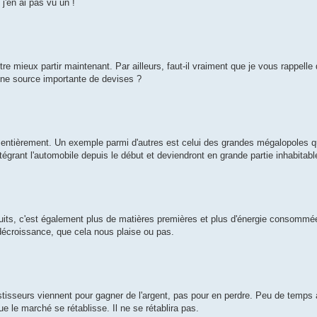
j'en ai pas vu un !
tre mieux partir maintenant. Par ailleurs, faut-il vraiment que je vous rappelle q
une source importante de devises ?
 entièrement. Un exemple parmi d'autres est celui des grandes mégalopoles qu
tégrant l'automobile depuis le début et deviendront en grande partie inhabitabl
uits, c'est également plus de matières premières et plus d'énergie consommé
a décroissance, que cela nous plaise ou pas.
tisseurs viennent pour gagner de l'argent, pas pour en perdre. Peu de temps a
e le marché se rétablisse. Il ne se rétablira pas.