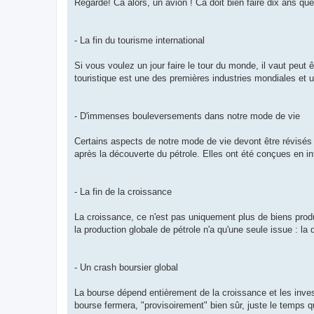
Regarde! Ca alors, un avion ! Ca doit bien faire dix ans que 
- La fin du tourisme international
Si vous voulez un jour faire le tour du monde, il vaut peut ê
touristique est une des premières industries mondiales et 
- D'immenses bouleversements dans notre mode de vie
Certains aspects de notre mode de vie devont être révisés
après la découverte du pétrole. Elles ont été conçues en in
- La fin de la croissance
La croissance, ce n'est pas uniquement plus de biens prod
la production globale de pétrole n'a qu'une seule issue : l
- Un crash boursier global
La bourse dépend entièrement de la croissance et les inves
bourse fermera, "provisoirement" bien sûr, juste le temps qu