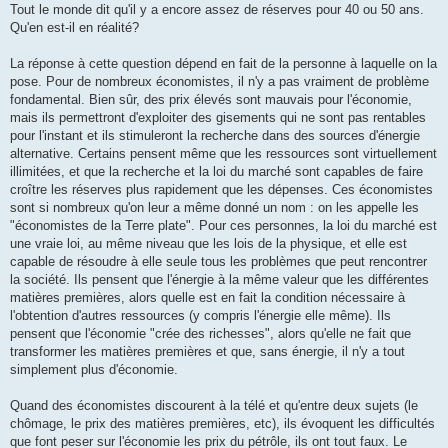
Tout le monde dit qu'il y a encore assez de réserves pour 40 ou 50 ans.
Qu'en est-il en réalité?
La réponse à cette question dépend en fait de la personne à laquelle on la
pose. Pour de nombreux économistes, il n'y a pas vraiment de problème
fondamental. Bien sûr, des prix élevés sont mauvais pour l'économie,
mais ils permettront d'exploiter des gisements qui ne sont pas rentables
pour l'instant et ils stimuleront la recherche dans des sources d'énergie
alternative. Certains pensent même que les ressources sont virtuellement
illimitées, et que la recherche et la loi du marché sont capables de faire
croître les réserves plus rapidement que les dépenses. Ces économistes
sont si nombreux qu'on leur a même donné un nom : on les appelle les
"économistes de la Terre plate". Pour ces personnes, la loi du marché est
une vraie loi, au même niveau que les lois de la physique, et elle est
capable de résoudre à elle seule tous les problèmes que peut rencontrer
la société. Ils pensent que l'énergie à la même valeur que les différentes
matières premières, alors quelle est en fait la condition nécessaire à
l'obtention d'autres ressources (y compris l'énergie elle même). Ils
pensent que l'économie "crée des richesses", alors qu'elle ne fait que
transformer les matières premières et que, sans énergie, il n'y a tout
simplement plus d'économie.
Quand des économistes discourent à la télé et qu'entre deux sujets (le
chômage, le prix des matières premières, etc), ils évoquent les difficultés
que font peser sur l'économie les prix du pétrôle, ils ont tout faux. Le