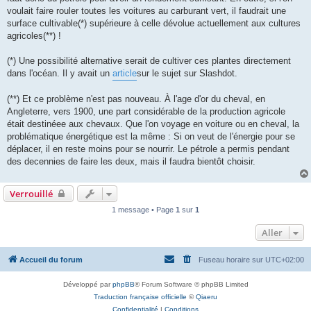
voulait faire rouler toutes les voitures au carburant vert, il faudrait une
surface cultivable(*) supérieure à celle dévolue actuellement aux cultures
agricoles(**) !
(*) Une possibilité alternative serait de cultiver ces plantes directement
dans l'océan. Il y avait un
article
sur le sujet sur Slashdot.
(**) Et ce problème n'est pas nouveau. À l'age d'or du cheval, en
Angleterre, vers 1900, une part considérable de la production agricole
était destinéee aux chevaux. Que l'on voyage en voiture ou en cheval, la
problématique énergétique est la même : Si on veut de l'énergie pour se
déplacer, il en reste moins pour se nourrir. Le pétrole a permis pendant
des decennies de faire les deux, mais il faudra bientôt choisir.
Verrouillé
1 message • Page
1
sur
1
Aller
Accueil du forum
Fuseau horaire sur
UTC+02:00
Développé par
phpBB
® Forum Software © phpBB Limited
Traduction française officielle
©
Qiaeru
Confidentialité
|
Conditions