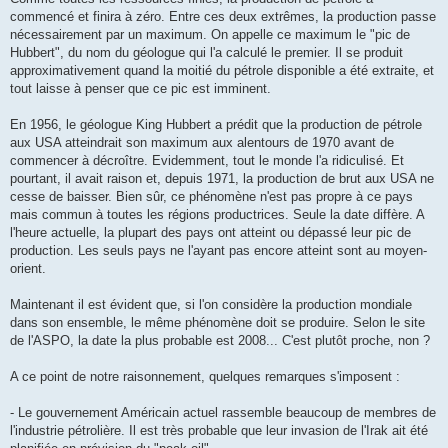
commencé et finira à zéro. Entre ces deux extrêmes, la production passe
nécessairement par un maximum. On appelle ce maximum le "pic de
Hubbert", du nom du géologue qui l'a calculé le premier. Il se produit
approximativement quand la moitié du pétrole disponible a été extraite, et
tout laisse à penser que ce pic est imminent.
En 1956, le géologue King Hubbert a prédit que la production de pétrole
aux USA atteindrait son maximum aux alentours de 1970 avant de
commencer à décroître. Evidemment, tout le monde l'a ridiculisé. Et
pourtant, il avait raison et, depuis 1971, la production de brut aux USA ne
cesse de baisser. Bien sûr, ce phénomène n'est pas propre à ce pays
mais commun à toutes les régions productrices. Seule la date diffère. A
l'heure actuelle, la plupart des pays ont atteint ou dépassé leur pic de
production. Les seuls pays ne l'ayant pas encore atteint sont au moyen-
orient.
Maintenant il est évident que, si l'on considère la production mondiale
dans son ensemble, le même phénomène doit se produire. Selon le site
de l'ASPO, la date la plus probable est 2008... C'est plutôt proche, non ?
A ce point de notre raisonnement, quelques remarques s'imposent :
- Le gouvernement Américain actuel rassemble beaucoup de membres de
l'industrie pétrolière. Il est très probable que leur invasion de l'Irak ait été