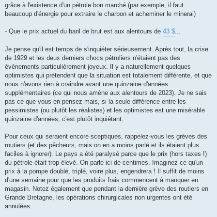
grâce à l'existence d'un pétrole bon marché (par exemple, il faut
beaucoup d'énergie pour extraire le charbon et acheminer le minerai)
- Que le prix actuel du baril de brut est aux alentours de
43 $
...
Je pense qu'il est temps de s'inquiéter sérieusement. Après tout, la crise
de 1929 et les deux derniers chocs pétroliers n'étaient pas des
évènements particulièrement joyeux. Il y a naturellement quelques
optimistes qui prétendent que la situation est totalement différente, et que
nous n'avons rien à craindre avant une quinzaine d'années
supplémentaires (ce qui nous amène aux alentours de 2023). Je ne sais
pas ce que vous en pensez mais, si la seule différence entre les
pessimistes (ou plutôt les réalistes) et les optimistes est une misérable
quinzaine d'années, c'est plutôt inquiétant.
Pour ceux qui seraient encore sceptiques, rappelez-vous les grèves des
routiers (et des pêcheurs, mais on en a moins parlé et ils étaient plus
faciles à ignorer). Le pays a été paralysé parce que le prix (hors taxes !)
du pétrole était trop élevé. On parle ici de centimes. Imaginez ce qu'un
prix à la pompe doublé, triplé, voire plus, engendrera ! Il suffit de moins
d'une semaine pour que les produits frais commencent à manquer en
magasin. Notez également que pendant la dernière grève des routiers en
Grande Bretagne, les opérations chirurgicales non urgentes ont été
annulées...