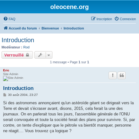
oleocene.org
FAQ
Inscription
Connexion
Accueil du forum
Bienvenue
Introduction
Introduction
Modérateur :
Rod
Verrouillé
1 message • Page
1
sur
1
Eric
Site Admin
Introduction
M
30 août 2004, 23:27
e
s
Si des astronomes annonçaient qu'un astéroïde géant se dirigeait vers la
s
Terre et devait s'écraser avant, disons, 2015, cela ferait la une des
a
g
journaux. On en parlerait tous les jours, l'assemblée générale de l'ONU
e
serait convoquée et toute la société ferait des plans pour survivre. Si, par
contre, on tente d'expliquer que le pétrole va bientôt manquer, personne
ne réagit.... Vous trouvez ça logique ?