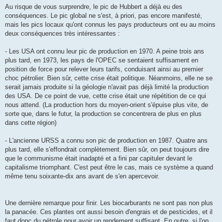
Au risque de vous surprendre, le pic de Hubbert a déjà eu des
conséquences. Le pic global ne s'est, à priori, pas encore manifesté,
mais les pics locaux qu'ont connus les pays producteurs ont eu au moins
deux conséquences très intéressantes :
- Les USA ont connu leur pic de production en 1970. A peine trois ans
plus tard, en 1973, les pays de l'OPEC se sentaient suffisament en
position de force pour relever leurs tarifs, conduisant ainsi au premier
choc pétrolier. Bien sûr, cette crise était politique. Néanmoins, elle ne se
serait jamais produite si la géologie n'avait pas déjà limité la production
des USA. De ce point de vue, cette crise était une répétition de ce qui
nous attend. (La production hors du moyen-orient s'épuise plus vite, de
sorte que, dans le futur, la production se concentrera de plus en plus
dans cette région)
- L'ancienne URSS a connu son pic de production en 1987. Quatre ans
plus tard, elle s'effondrait complètement. Bien sûr, on peut toujours dire
que le communisme était inadapté et a fini par capituler devant le
capitalisme triomphant. C'est peut être le cas, mais ce système a quand
même tenu soixante-dix ans avant de s'en apercevoir.
Une dernière remarque pour finir. Les biocarburants ne sont pas non plus
la panacée. Ces plantes ont aussi besoin d'engrais et de pesticides, et il
faut donc du pétrole pour avoir un rendement suffisant. En outre, si l'on