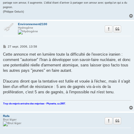
partage son amour, il augmente. L’idéal étant d’arriver à partager son amour avec quelqu’un qui a du
pognon.
(Philippe Geluck)
Environnement2100
Hydrogène
M
27 sept. 2006, 13:58
e
s
Cette annonce met en lumière toute la difficulté de l'exercice iranien :
s
comment "autoriser" l'Iran à développer son savoir-faire nucléaire, et donc
a
g
une potentialité réelle d'armement atomique, sans laisser ipso facto tous
e
les autres pays "jeunes" en faire autant.
D'aucuns diront que la tentative est futile et vouée à l'échec, mais il s'agit
bien d'un effort de résistance : 5 ans de gagnés vis-à-vis de la
prolifération, c'est 5 ans de gagnés, à l'impossible nul n'est tenu.
Trop de mépris entraîne des méprises - Phyvette, ca 2007.
Rafa
Brut léger