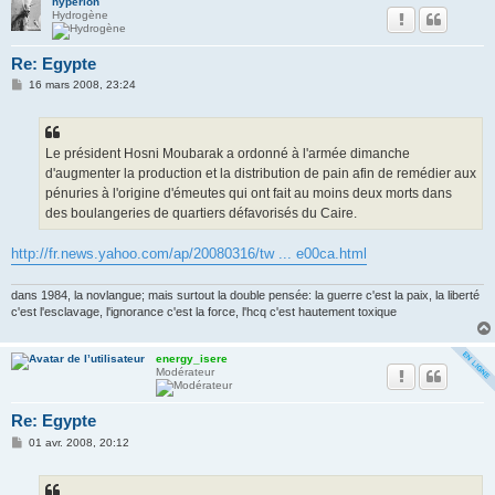
hyperion
Hydrogène
Re: Egypte
M
16 mars 2008, 23:24
e
s
s
a
g
Le président Hosni Moubarak a ordonné à l'armée dimanche
e
d'augmenter la production et la distribution de pain afin de remédier aux
pénuries à l'origine d'émeutes qui ont fait au moins deux morts dans
des boulangeries de quartiers défavorisés du Caire.
http://fr.news.yahoo.com/ap/20080316/tw ... e00ca.html
dans 1984, la novlangue; mais surtout la double pensée: la guerre c'est la paix, la liberté
c'est l'esclavage, l'ignorance c'est la force, l'hcq c'est hautement toxique
energy_isere
Modérateur
Re: Egypte
M
01 avr. 2008, 20:12
e
s
s
a