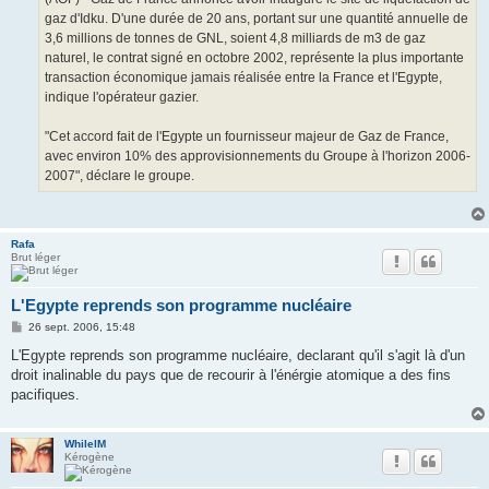
gaz d'Idku. D'une durée de 20 ans, portant sur une quantité annuelle de
3,6 millions de tonnes de GNL, soient 4,8 milliards de m3 de gaz
naturel, le contrat signé en octobre 2002, représente la plus importante
transaction économique jamais réalisée entre la France et l'Egypte,
indique l'opérateur gazier.
"Cet accord fait de l'Egypte un fournisseur majeur de Gaz de France,
avec environ 10% des approvisionnements du Groupe à l'horizon 2006-
2007", déclare le groupe.
Rafa
Brut léger
L'Egypte reprends son programme nucléaire
M
26 sept. 2006, 15:48
e
s
L'Egypte reprends son programme nucléaire, declarant qu'il s'agit là d'un
s
droit inalinable du pays que de recourir à l'énérgie atomique a des fins
a
g
pacifiques.
e
WhilelM
Kérogène