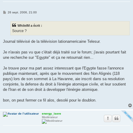
M
26 sept. 2006, 21:00
e
s
s
WhilelM a écrit :
a
g
Source ?
e
Journal télévisé de la télévision lationamericaine Telesur.
Je n'avais pas vu que c'était déjà traité sur le forum; j'avais pourtant fait
une recherche sur "Egypte" et ça ne retournait rien...
Je trouve pour ma part assez interessant que l'Egypte fasse l'annonce
publique maintenant, après que le mouvement des Non Alignés (118
pays) lors de son sommet à La Havanne, aie inscrit dans sa resolution
conjointe, la defense du droit à l'énérgie atomique civile, et leur soutient
de l'Iran et de son droit à developper l'énérgie atomique.
bon, on peut fermer ce fil alos, desolé pour le doublon.
energy_isere
Modérateur