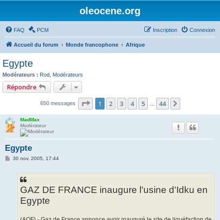
oleocene.org
FAQ
PCM
Inscription
Connexion
Accueil du forum
Monde francophone
Afrique
Egypte
Modérateurs :
Rod
,
Modérateurs
Répondre
Page
1
sur
44
1
2
3
4
5
44
Suivant
650 messages
…
MadMax
Modérateur
Egypte
M
30 nov. 2005, 17:44
e
s
s
a
g
GAZ DE FRANCE inaugure l'usine d'Idku en
e
Egypte
(AOF) - Gaz de France annonce avoir inauguré le site de liquéfaction de