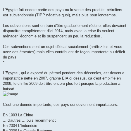
s
a
g
L'Egypte fait encore partie des pays ou la vente des produits pétroliers
e
est subventionnée (TIPP négative quoi), mais plus pour longtemps.
Les subventions sont en train d'être graduellement réduite, elles devaient
disparaitre complètement d'ici 2014, mais avec la crise ils veulent
ménager l'économie et ils suspendent un peu la réduction .
Ces subventions sont un sujet délicat socialement (arrêtez les et vous
avez des émeutes) mais elles contribuent de façon importante au déficit
du pays.
*
L'Egypte , qui a exporté du pétroel pendant des décennies, est devenue
importatrice nette en 2007, graphe EIA ci dessus, ça c'est emplifié en
2008, le chiffre 2009 doit être encore plus fort puisque la production a
baissé.
C'est une donnée importante, ces pays qui deviennent importateurs.
En 1993 La Chine
... d'autres ... puis récemment :
En 2004 L'Indonésie
En 2006 La Grande Bretagne