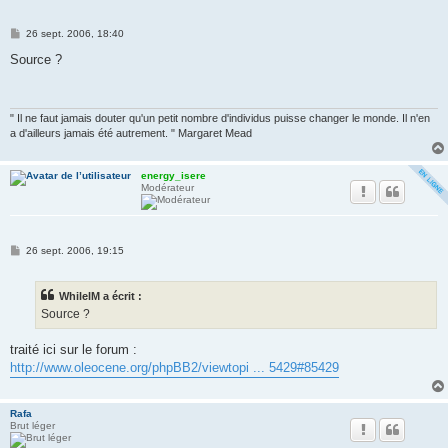
M
26 sept. 2006, 18:40
e
s
Source ?
s
a
g
e
" Il ne faut jamais douter qu'un petit nombre d'individus puisse changer le monde. Il n'en
a d'ailleurs jamais été autrement. " Margaret Mead
energy_isere
Modérateur
M
26 sept. 2006, 19:15
e
s
s
WhilelM a écrit :
a
g
Source ?
e
traité ici sur le forum :
http://www.oleocene.org/phpBB2/viewtopi ... 5429#85429
Rafa
Brut léger