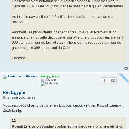
Ces réserves ont notamment été détectées dans le Golfe de Suez, le
Delta du Nil, à l'Ouest du pays, dans le désert ainsi qu' en Méditerranée.
Au total, le pays estime à 4,2 milliards de barils le montant de ses
réserves.
Vendredi, les producteurs indépendants Circle Oil et Premier Oil ont
annoncé une nouvelle découverte, qui offre une production initiale de 3
000 barils par jour de brut et 1,22 millions de mètres cubes par jour de
gaz naturel, à 300 km au sud du Caire.
Enerzine
energy_isere
Modérateur
Re: Egypte
M
17 août 2009, 16:53
e
s
Nouveau petit champ pétrolier en Egypte, découvert par Kuwait Energy .
s
2615 baril/j.
a
g
e
Kuwait Energy on Sunday confirmed the discovery of a new oil field,