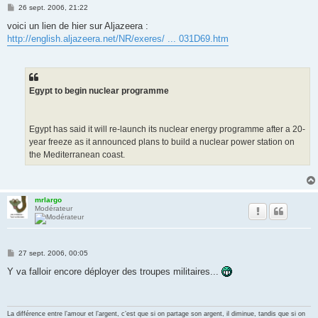
M
26 sept. 2006, 21:22
e
s
voici un lien de hier sur Aljazeera :
s
http://english.aljazeera.net/NR/exeres/ ... 031D69.htm
a
g
e
Egypt to begin nuclear programme
Egypt has said it will re-launch its nuclear energy programme after a 20-
year freeze as it announced plans to build a nuclear power station on
the Mediterranean coast.
mrlargo
Modérateur
M
27 sept. 2006, 00:05
e
s
Y va falloir encore déployer des troupes militaires...
s
a
g
e
La différence entre l’amour et l’argent, c’est que si on partage son argent, il diminue, tandis que si on