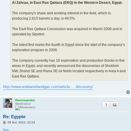
Al Zahraa, in East Ras Qattara (ERQ) in the Western Desert, Egypt.
The company's share and working interest in the field, which is
producing 2,615 barrels a day, is 49.5%.
The East Ras Qattara Concession was acquired in March 2008 and is
operated by Sipetrol.
The latest find marks the fourth in Egypt since the start of the company’s
exploration program in 2006.
The company currently has 10 exploration and production blocks in five
areas in Egypt, and recently announced the discoveries of Shukheir
NW, Shahd SE and Rana SE oil fields located respectively in Area A and
East Ras Qattara.
http://www.arabianoilandgas.com/article ... discovery/
Raminagrobis
Modérateur
Re: Egypte
M
09 févr. 2010, 23:24
e
s
lien