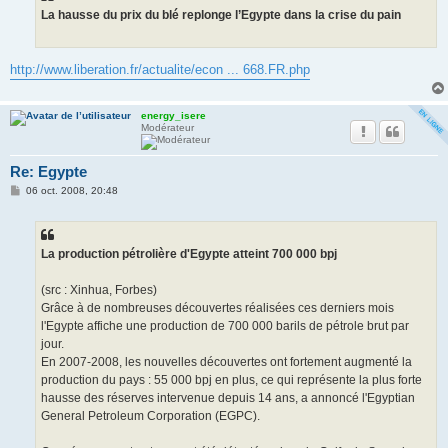
g
La hausse du prix du blé replonge l’Egypte dans la crise du pain
e
http://www.liberation.fr/actualite/econ ... 668.FR.php
energy_isere
Modérateur
Re: Egypte
M
06 oct. 2008, 20:48
e
s
s
a
g
La production pétrolière d'Egypte atteint 700 000 bpj
e
(src : Xinhua, Forbes)
Grâce à de nombreuses découvertes réalisées ces derniers mois
l'Egypte affiche une production de 700 000 barils de pétrole brut par
jour.
En 2007-2008, les nouvelles découvertes ont fortement augmenté la
production du pays : 55 000 bpj en plus, ce qui représente la plus forte
hausse des réserves intervenue depuis 14 ans, a annoncé l'Egyptian
General Petroleum Corporation (EGPC).