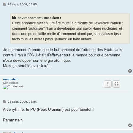
M
28 sept. 2006, 03:00
e
s
s
Environnement2100 a écrit :
a
g
Cette annonce met en lumière toute la difficulté de l'exercice iranien :
e
comment "autoriser" l'Iran à développer son savoir-faire nucléaire, et
donc une potentialité réelle d'armement atomique, sans laisser ipso
facto tous les autres pays "jeunes" en faire autant.
Je commence à croire que le but principal de l'attaque des Etats-Unis
contre l'Iran à l'ONU était d'effrayer tout le monde pour que personne
n'ose developper son énérgie atomique.
Mais ça semble avoir foiré...
rammstein
Condensat
M
28 sept. 2006, 08:54
e
s
A ce rythme, le PU (Peak Uranium) est pour bientôt !
s
a
g
Rammstein
e