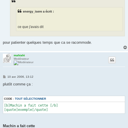
energy_isere a écrit :
ce que j'avais dit
pour patienter quelques temps que ca se racommode.
mahiahi
Modérateur
M
10 avr. 2006, 13:12
e
s
plutôt comme ça :
s
a
g
e
CODE :
TOUT SÉLECTIONNER
[b]Machin a fait cette [/b]

[quote]exemple[/quote]
Machin a fait cette