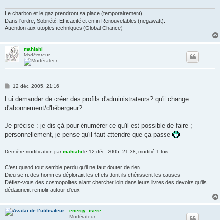
Le charbon et le gaz prendront sa place (temporairement).
Dans l'ordre, Sobriété, Efficacité et enfin Renouvelables (negawatt).
Attention aux utopies techniques (Global Chance)
mahiahi
Modérateur
M
12 déc. 2005, 21:16
e
s
Lui demander de créer des profils d'administrateurs? qu'il change
s
d'abonnement/d'hébergeur?
a
g
e
Je précise : je dis çà pour énumérer ce qu'il est possible de faire ;
personnellement, je pense qu'il faut attendre que ça passe
Dernière modification par
mahiahi
le 12 déc. 2005, 21:38, modifié 1 fois.
C'est quand tout semble perdu qu'il ne faut douter de rien
Dieu se rit des hommes déplorant les effets dont ils chérissent les causes
Défiez-vous des cosmopolites allant chercher loin dans leurs livres des devoirs qu'ils
dédaignent remplir autour d'eux
energy_isere
Modérateur