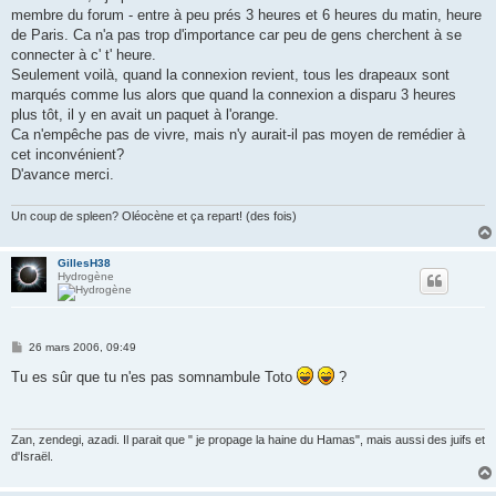
g
membre du forum - entre à peu prés 3 heures et 6 heures du matin, heure
e
de Paris. Ca n'a pas trop d'importance car peu de gens cherchent à se
connecter à c' t' heure.
Seulement voilà, quand la connexion revient, tous les drapeaux sont
marqués comme lus alors que quand la connexion a disparu 3 heures
plus tôt, il y en avait un paquet à l'orange.
Ca n'empêche pas de vivre, mais n'y aurait-il pas moyen de remédier à
cet inconvénient?
D'avance merci.
Un coup de spleen? Oléocène et ça repart! (des fois)
GillesH38
Hydrogène
M
26 mars 2006, 09:49
e
s
Tu es sûr que tu n'es pas somnambule Toto
?
s
a
g
e
Zan, zendegi, azadi. Il parait que " je propage la haine du Hamas", mais aussi des juifs et
d'Israël.