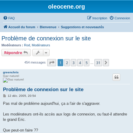
oleocene.org
FAQ
Inscription
Connexion
Accueil du forum
Bienvenue
Suggestions et nouveautés
Problème de connexion sur le site
Modérateurs :
Rod
,
Modérateurs
Répondre
Page
1
sur
31
1
2
3
4
5
31
Suivant
454 messages
…
greenchris
Gaz naturel
Problème de connexion sur le site
M
12 déc. 2005, 20:54
e
s
Pas mal de problème aujourd'hui, ça a l'air de s'aggraver.
s
a
g
Les modérateurs ont-ils accès aux logs de connexion, ou faut-il attendre
e
le grand Eric.
Que peut-on faire ??