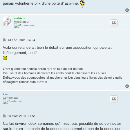
pairais volontier le prix d'une boite d' aspirine.
mahiahi
Modérateur
M
13 déc. 2005, 14:24
e
s
Voilà qui relancerait bien le débat sur une association qui paierait
s
l'hébergement, non?
a
g
e
C'est quand tout semble perdu qu'il ne faut douter de rien
Dieu se rit des hommes déplorant les effets dont ils chérissent les causes
Défiez-vous des cosmopolites allant chercher loin dans leurs livres des devoirs qu'ils
dédaignent remplir autour d'eux
toto
Condensat
M
26 mars 2006, 07:51
e
s
Ca fait environ deux semaines qu'il n'est pas possible de se connecter
s
sur le forum, - je parle de la connection internet et non de la connexion
a