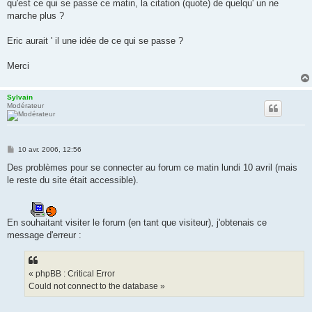
qu'est ce qui se passe ce matin, la citation (quote) de quelqu' un ne
marche plus ?
Eric aurait ' il une idée de ce qui se passe ?
Merci
Sylvain
Modérateur
M
10 avr. 2006, 12:56
e
s
Des problèmes pour se connecter au forum ce matin lundi 10 avril (mais
s
le reste du site était accessible).
a
g
e
En souhaitant visiter le forum (en tant que visiteur), j'obtenais ce
message d'erreur :
« phpBB : Critical Error
Could not connect to the database »