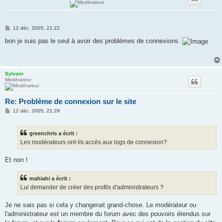
M
12 déc. 2005, 21:22
e
s
bon je suis pas le seul à avoir des problémes de connexions.
s
a
g
e
Sylvain
Modérateur
Re: Problème de connexion sur le site
M
12 déc. 2005, 21:29
e
s
s
greenchris a écrit :
a
g
Les modérateurs ont-ils accès aux logs de connexion?
e
Et non !
mahiahi a écrit :
Lui demander de créer des profils d'administrateurs ?
Je ne sais pas si cela y changerait grand-chose. Le modérateur ou
l'administrateur est un membre du forum avec des pouvoirs étendus sur