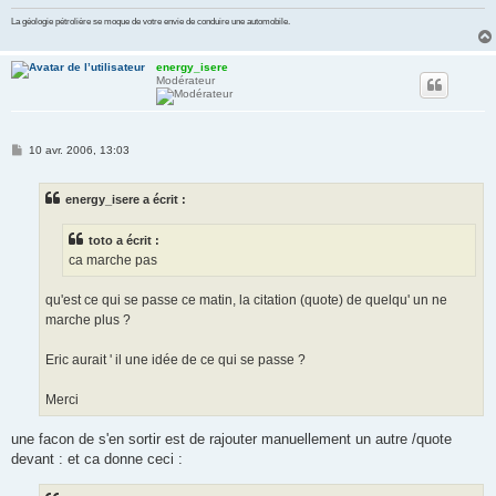
La géologie pétrolière se moque de votre envie de conduire une automobile.
energy_isere
Modérateur
M
10 avr. 2006, 13:03
e
s
s
energy_isere a écrit :
a
g
e
toto a écrit :
ca marche pas
qu'est ce qui se passe ce matin, la citation (quote) de quelqu' un ne
marche plus ?
Eric aurait ' il une idée de ce qui se passe ?
Merci
une facon de s'en sortir est de rajouter manuellement un autre /quote
devant : et ca donne ceci :