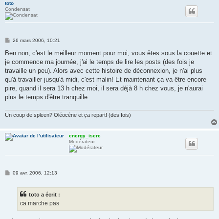
toto
Condensat
M
26 mars 2006, 10:21
e
s
Ben non, c'est le meilleur moment pour moi, vous êtes sous la couette et
s
je commence ma journée, j'ai le temps de lire les posts (des fois je
a
g
travaille un peu). Alors avec cette histoire de déconnexion, je n'ai plus
e
qu'à travailler jusqu'à midi, c'est malin! Et maintenant ça va être encore
pire, quand il sera 13 h chez moi, il sera déjà 8 h chez vous, je n'aurai
plus le temps d'être tranquille.
Un coup de spleen? Oléocène et ça repart! (des fois)
energy_isere
Modérateur
M
09 avr. 2006, 12:13
e
s
s
toto a écrit :
a
g
ca marche pas
e