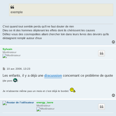
exemple
C'est quand tout semble perdu qu'il ne faut douter de rien
Dieu se rit des hommes déplorant les effets dont ils chérissent les causes
Défiez-vous des cosmopolites allant chercher loin dans leurs livres des devoirs qu'ils
dédaignent remplir autour d'eux
Sylvain
Modérateur
M
10 avr. 2006, 13:23
e
s
Les enfants, il y a déjà une
discussion
concernant ce problème de quote
s
(de porc
)
a
g
e
Je m'absente même pas un mois et c'est déjà le bordel.
energy_isere
Modérateur