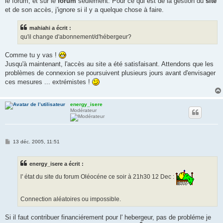
le forum, et sur le
forum
seulement. Pour ce qui est de la gestion du
site
et de son accès, j'ignore si il y a quelque chose à faire.
mahiahi a écrit :
qu'il change d'abonnement/d'hébergeur?
Comme tu y vas !
Jusqu'à maintenant, l'accès au site a été satisfaisant. Attendons que les
problèmes de connexion se poursuivent plusieurs jours avant d'envisager
ces mesures ... extrémistes !
energy_isere
Modérateur
M
13 déc. 2005, 11:51
e
s
s
energy_isere a écrit :
a
g
l' état du site du forum Oléocéne ce soir à 21h30 12 Dec :
e
Connection aléatoires ou impossible.
Si il faut contribuer financiérement pour l' hebergeur, pas de probléme je