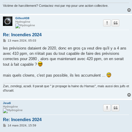
Victime de harcèlement? Contactez moi par mp pour une action collective.
GillesH38
Hydrogène
Re: Incendies 2024
M
13 mars 2024, 05:03
e
s
les prévisions dataient de 2020, donc en gros ça veut dire qu'il y a 4 ans
s
avec 410 ppm, on n'était pas du tout capable de faire des prévisions
a
g
correctes pour 2080 , alors que maintenant avec 420 ppm, on en serait
e
tout à fait capable ?
mais quels clowns, c'est pas possible, ils les accumulent ...
Zan, zendegi, azadi. Il parait que " je propage la haine du Hamas", mais aussi des juifs et
d'Israël.
Jeudi
Hydrogène
Re: Incendies 2024
M
14 mars 2024, 15:59
e