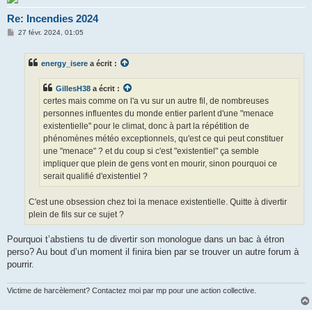
Re: Incendies 2024
M
27 févr. 2024, 01:05
e
s
s
energy_isere
a écrit :
a
g
e
GillesH38
a écrit :
certes mais comme on l'a vu sur un autre fil, de nombreuses
personnes influentes du monde entier parlent d'une "menace
existentielle" pour le climat, donc à part la répétition de
phénomènes météo exceptionnels, qu'est ce qui peut constituer
une "menace" ? et du coup si c'est "existentiel" ça semble
impliquer que plein de gens vont en mourir, sinon pourquoi ce
serait qualifié d'existentiel ?
C'est une obsession chez toi la menace existentielle. Quitte à divertir
plein de fils sur ce sujet ?
Pourquoi t’abstiens tu de divertir son monologue dans un bac à étron
perso? Au bout d’un moment il finira bien par se trouver un autre forum à
pourrir.
Victime de harcèlement? Contactez moi par mp pour une action collective.