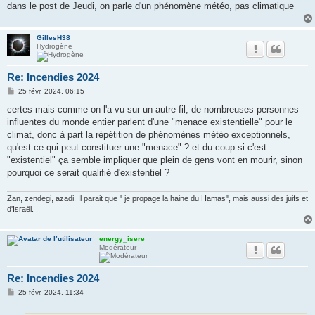
dans le post de Jeudi, on parle d'un phénomène météo, pas climatique
GillesH38
Hydrogène
Re: Incendies 2024
M
25 févr. 2024, 06:15
e
s
certes mais comme on l'a vu sur un autre fil, de nombreuses personnes
s
influentes du monde entier parlent d'une "menace existentielle" pour le
a
g
climat, donc à part la répétition de phénomènes météo exceptionnels,
e
qu'est ce qui peut constituer une "menace" ? et du coup si c'est
"existentiel" ça semble impliquer que plein de gens vont en mourir, sinon
pourquoi ce serait qualifié d'existentiel ?
Zan, zendegi, azadi. Il parait que " je propage la haine du Hamas", mais aussi des juifs et
d'Israël.
energy_isere
Modérateur
Re: Incendies 2024
M
25 févr. 2024, 11:34
e
s