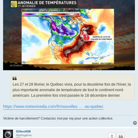
s
a
g
e
Les 27 et 28 février, le Québec vivra, pour la deuxième fois de l'hiver, la
plus importante anomalie de température de tout le continent nord-
américain. La première fois s'est passée le 18 décembre dernier.
https://www.meteomedia.com/fr/nouvelles ... -au-quebec
Victime de harcèlement? Contactez moi par mp pour une action collective.
GillesH38
Hydrogène