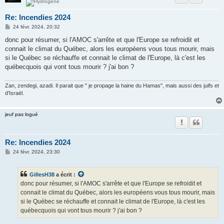
Re: Incendies 2024
M
24 févr. 2024, 20:32
e
s
donc pour résumer, si l'AMOC s'arrête et que l'Europe se refroidit et
s
connait le climat du Québec, alors les européens vous tous mourir, mais
a
g
si le Québec se réchauffe et connait le climat de l'Europe, là c'est les
e
québecquois qui vont tous mourir ? j'ai bon ?
Zan, zendegi, azadi. Il parait que " je propage la haine du Hamas", mais aussi des juifs et
d'Israël.
jeuf pas logué
Re: Incendies 2024
M
24 févr. 2024, 23:30
e
s
s
GillesH38
a écrit :
a
g
donc pour résumer, si l'AMOC s'arrête et que l'Europe se refroidit et
e
connait le climat du Québec, alors les européens vous tous mourir, mais
si le Québec se réchauffe et connait le climat de l'Europe, là c'est les
québecquois qui vont tous mourir ? j'ai bon ?