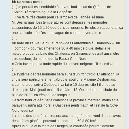
lapresse a écrit :
a
g
(…) le portrait est semblable à travers tout le sud du Québec, de
e
l’Abitibi-Témiscamingue à la Gaspésie.
« Il va faire très chaud pour ce temps-ci de l’année, résume
M. Desharnais. Les températures vont dépasser les normales
saisonnières de 15 à 20 degrés, c’est énorme. En été, on appellerait ça
une canicule. Là, c’est une vague de chaleur hivernale. »
(…)
Au nord du fleuve Saint-Laurent – des Laurentides à Charlevoix –, un
« corridor » pourrait amener de 30 à 40 mm de pluie, détaille le
météorologue. La baie des Chaleurs, en Gaspésie, devrait aussi être
très touchée, de même que la Basse-Côte-Nord.
« Cela favorisera la fonte rapide du couvert neigeux s’il est existant.
(…)
Le système dépressionnaire sera suivi d’un front froid. Et attention, la
chute sera particulièrement abrupte, souligne Maxime Desharnais.
« Le mercredi soir à Québec, il va faire 10 degrés, cite-t-il en guise
d’exemple. Mais jeudi matin, il va faire -13. On parle d’une chute de
plus de 20 °C en très peu de temps. »
Ce front froid va débuter à l’ouest de la province mercredi matin et la
balayer jusqu’à atteindre la Gaspésie jeudi matin, et l’est de la Côte-
Nord jeudi soir.
La chute des températures sera accompagnée d’un vent d’ouest avec
des rafales glacées pouvant atteindre de 60 à 80 km/h.
Après la pluie et la fonte des neiges, la chaussée pourrait devenir