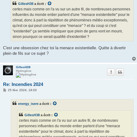
s
GillesH38
a écrit :
a
g
certes mais comme on l'a vu sur un autre fil, de nombreuses personnes
e
influentes du monde entier parlent d'une "menace existentielle" pour le
climat, donc à part la répétition de phénomènes météo exceptionnels,
qu'est ce qui peut constituer une "menace" ? et du coup si c'est
"existentiel" ça semble impliquer que plein de gens vont en mourir,
sinon pourquoi ce serait qualifié d'existentiel ?
C'est une obsession chez toi la menace existentielle. Quitte à divertir
plein de fils sur ce sujet ?
GillesH38
Hydrogène
Re: Incendies 2024
M
25 févr. 2024, 19:03
e
s
s
energy_isere
a écrit :
a
g
e
GillesH38
a écrit :
certes mais comme on l'a vu sur un autre fil, de nombreuses
personnes influentes du monde entier parlent d'une "menace
existentielle" pour le climat, donc à part la répétition de
phénomènes météo exceptionnels, qu'est ce qui peut constituer