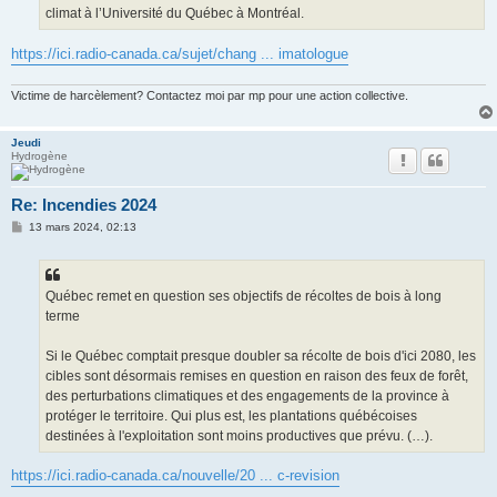
climat à l’Université du Québec à Montréal.
https://ici.radio-canada.ca/sujet/chang ... imatologue
Victime de harcèlement? Contactez moi par mp pour une action collective.
Jeudi
Hydrogène
Re: Incendies 2024
M
13 mars 2024, 02:13
e
s
s
a
g
Québec remet en question ses objectifs de récoltes de bois à long
e
terme
Si le Québec comptait presque doubler sa récolte de bois d'ici 2080, les
cibles sont désormais remises en question en raison des feux de forêt,
des perturbations climatiques et des engagements de la province à
protéger le territoire. Qui plus est, les plantations québécoises
destinées à l'exploitation sont moins productives que prévu. (…).
https://ici.radio-canada.ca/nouvelle/20 ... c-revision