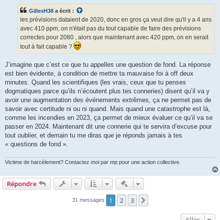
s
s
GillesH38
a écrit :
a
g
les prévisions dataient de 2020, donc en gros ça veut dire qu'il y a 4 ans
e
avec 410 ppm, on n'était pas du tout capable de faire des prévisions
correctes pour 2080 , alors que maintenant avec 420 ppm, on en serait
tout à fait capable ?
J’imagine que c’est ce que tu appelles une question de fond. La réponse
est bien évidente, à condition de mettre ta mauvaise foi à off deux
minutes. Quand les scientifiques (les vrais, ceux que tu penses
dogmatiques parce qu’ils n’écoutent plus tes conneries) disent qu’il va y
avoir une augmentation des événements extrêmes, ça ne permet pas de
savoir avec certitude ni ou ni quand. Mais quand une catastrophe est là,
comme les incendies en 2023, ça permet de mieux évaluer ce qu’il va se
passer en 2024. Maintenant dit une connerie qui te servira d’excuse pour
tout oublier, et demain tu me diras que je réponds jamais à tes
« questions de fond ».
Victime de harcèlement? Contactez moi par mp pour une action collective.
Actions rapides de modératio
Répondre
1
2
3
Suivant
31 messages
Aller