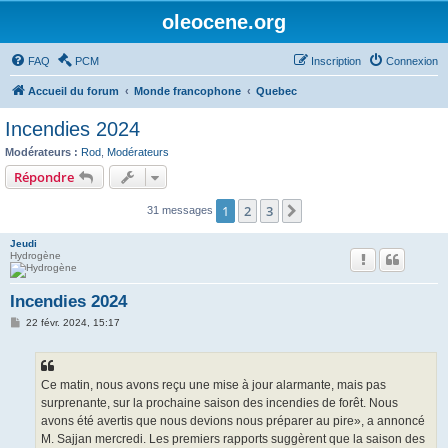
oleocene.org
FAQ
PCM
Inscription
Connexion
Accueil du forum
Monde francophone
Quebec
Incendies 2024
Modérateurs :
Rod
,
Modérateurs
Répondre
1
2
3
Suivant
31 messages
Jeudi
Hydrogène
Incendies 2024
M
22 févr. 2024, 15:17
e
s
s
a
g
Ce matin, nous avons reçu une mise à jour alarmante, mais pas
e
surprenante, sur la prochaine saison des incendies de forêt. Nous
avons été avertis que nous devions nous préparer au pire», a annoncé
M. Sajjan mercredi. Les premiers rapports suggèrent que la saison des