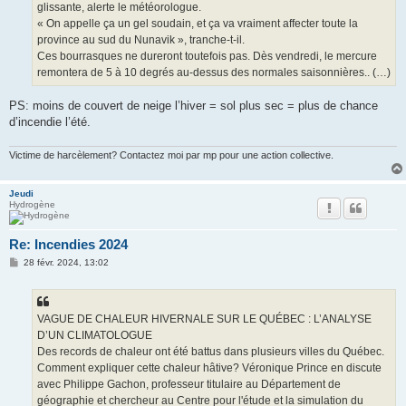
glissante, alerte le météorologue.
« On appelle ça un gel soudain, et ça va vraiment affecter toute la
province au sud du Nunavik », tranche-t-il.
Ces bourrasques ne dureront toutefois pas. Dès vendredi, le mercure
remontera de 5 à 10 degrés au-dessus des normales saisonnières.. (…)
PS: moins de couvert de neige l’hiver = sol plus sec = plus de chance
d’incendie l’été.
Victime de harcèlement? Contactez moi par mp pour une action collective.
Jeudi
Hydrogène
Re: Incendies 2024
M
28 févr. 2024, 13:02
e
s
s
a
g
VAGUE DE CHALEUR HIVERNALE SUR LE QUÉBEC : L’ANALYSE
e
D’UN CLIMATOLOGUE
Des records de chaleur ont été battus dans plusieurs villes du Québec.
Comment expliquer cette chaleur hâtive? Véronique Prince en discute
avec Philippe Gachon, professeur titulaire au Département de
géographie et chercheur au Centre pour l'étude et la simulation du