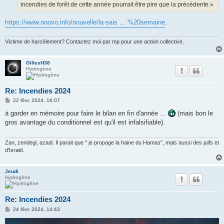
incendies de forêt de cette année pourrait être pire que la précédente.»
https://www.noovo.info/nouvelle/la-sais ... %20semaine
.
Victime de harcèlement? Contactez moi par mp pour une action collective.
GillesH38
Hydrogène
Re: Incendies 2024
M
22 févr. 2024, 16:07
e
s
à garder en mémoire pour faire le bilan en fin d'année ...
(mais bon le
s
gros avantage du conditionnel est qu'il est infalsifiable).
a
g
e
Zan, zendegi, azadi. Il parait que " je propage la haine du Hamas", mais aussi des juifs et
d'Israël.
Jeudi
Hydrogène
Re: Incendies 2024
M
24 févr. 2024, 14:43
e
s