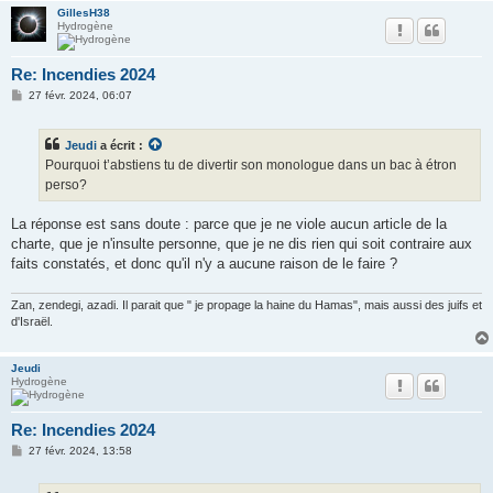
GillesH38
Hydrogène
Re: Incendies 2024
M
27 févr. 2024, 06:07
e
s
s
Jeudi
a écrit :
a
g
Pourquoi t’abstiens tu de divertir son monologue dans un bac à étron
e
perso?
La réponse est sans doute : parce que je ne viole aucun article de la
charte, que je n'insulte personne, que je ne dis rien qui soit contraire aux
faits constatés, et donc qu'il n'y a aucune raison de le faire ?
Zan, zendegi, azadi. Il parait que " je propage la haine du Hamas", mais aussi des juifs et
d'Israël.
Jeudi
Hydrogène
Re: Incendies 2024
M
27 févr. 2024, 13:58
e
s
s