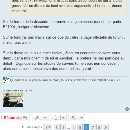
non, sérieux , Phyvette, on n'est pas dans un concours de qui a la plus
e
grosse là ! on discute du fond avec des arguments , si tu en as , donne
les aussi !
Sur le forme de la discorde , je trouve ces gamineries (qui on fait partir
E2100) , indigne d'oleocene.
Sur le fond j'ai pas d'avis sur ce que doit être la page officielle du forum ,
il n'est pas a moi.
Sur la thèse de la bulle spéculative , étant en contradiction avec vous
deux ,(car a mis chemin de toi et Aerobar), le préfère ne pas participé au
débat . Déjà que sur les stocks de survies tu ne veux rien concéder ,
alors sur la bulle spéculative des commodités , psiiit !
Quand on a un javelin dans la main, tous les problèmes ressemblent à un T-72.
пошел на хуй пу́тин
Actions rapides de modératio
Répondre
Page
6
sur
8
1
4
5
6
7
8
Précédent
Suivant
110 messages
…