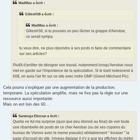
MadMax a écrit :
a
g
e
GillesH38 a écrit :
MadMax a écrit :
GillesH38, si tu pouvais un peu lâcher la grappe d'Aerobar,
ce serait sympa.
tu veux dire, ne plus répondre à ses posts ni faire de commentaire
sur ses articles?
Plutôt d'arrêter de dénigrer son travail, notamment lorsqu'Aerobar nous
met en garde sur l'importance de la spéculation. Si le baril redescend à
60$, on aura l'air fin sur ce site avec notre GMP (Grand Méchant Pic).
Cela pourra s'expliquer par une augmentation de la production,
temporaire. La spéculation amplifie, mais ne fixe pas la règle sur une
ressource aussi importante.
Mais on est loin des 60...
Saratoga Elensar a écrit :
Quelle ne fut ma surprise (quoi que peu étonné au final) de voir toute
une ribambelle de posts de ce cher Aerobar (ou de ses copains du
bureau de Vienne avec le meme pseudo) véritablement " écraser " la
page d'accueil du site. (niveau étalage il n'y a que les affiches du métro