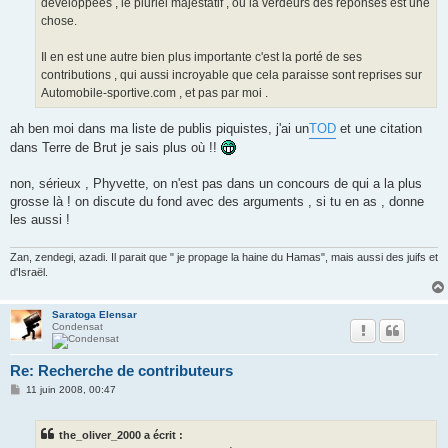
développées , le pluriel majestatif , ou la verdeurs des réponses est une
chose.
Il en est une autre bien plus importante c'est la porté de ses
contributions , qui aussi incroyable que cela paraisse sont reprises sur
Automobile-sportive.com , et pas par moi .
ah ben moi dans ma liste de publis piquistes, j'ai un
TOD
et une citation
dans Terre de Brut je sais plus où !!
non, sérieux , Phyvette, on n'est pas dans un concours de qui a la plus
grosse là ! on discute du fond avec des arguments , si tu en as , donne
les aussi !
Zan, zendegi, azadi. Il parait que " je propage la haine du Hamas", mais aussi des juifs et
d'Israël.
Saratoga Elensar
Condensat
Re: Recherche de contributeurs
M
11 juin 2008, 00:47
e
s
s
the_oliver_2000 a écrit :
a