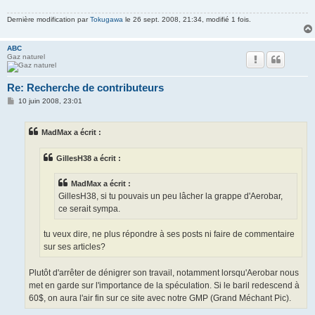
g
e
Dernière modification par
Tokugawa
le 26 sept. 2008, 21:34, modifié 1 fois.
ABC
Gaz naturel
Re: Recherche de contributeurs
M
10 juin 2008, 23:01
e
s
s
MadMax a écrit :
a
g
e
GillesH38 a écrit :
MadMax a écrit :
GillesH38, si tu pouvais un peu lâcher la grappe d'Aerobar,
ce serait sympa.
tu veux dire, ne plus répondre à ses posts ni faire de commentaire
sur ses articles?
Plutôt d'arrêter de dénigrer son travail, notamment lorsqu'Aerobar nous
met en garde sur l'importance de la spéculation. Si le baril redescend à
60$, on aura l'air fin sur ce site avec notre GMP (Grand Méchant Pic).