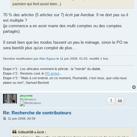
parisien qui font aussi bien...)
70 % des articles (5 articles sur 7) écrit par Aerobar. Il ne dort pas ou il
est multiple ?
(je commence a en avoir marre des multi comptes ou des comptes
partagés).
Il serait bien que les modos fassent un peu le ménage, sinon le PO ne
sera bientôt plus qu'un complot de plus...
Dernière modification par
Alter Egaux
le 11 juin 2008, 01:03, modifié 1 fois.
Etape n°1 : Les africains nomment le pétrole : la "merde" du diable.
Etape n°2 : Restons cool, le
PO arrive
...
Etape n°3 : "Mais à cet endroit, en ce moment, l'humanité, c'est nous, que cela nous
plaise ou non", Samuel Beckett
phyvette
Modérateur
Re: Recherche de contributeurs
M
11 juin 2008, 00:59
e
s
s
GillesH38 a écrit :
a
g