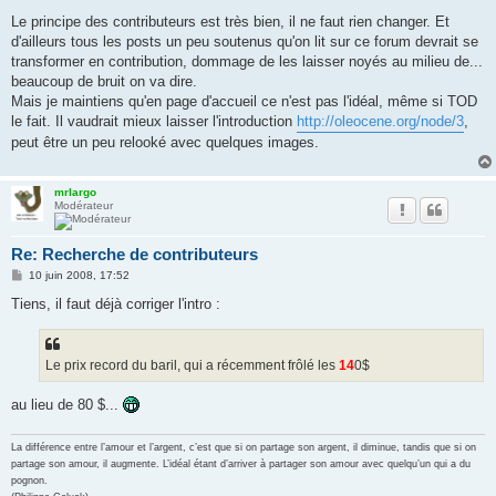
e
s
Le principe des contributeurs est très bien, il ne faut rien changer. Et
s
d'ailleurs tous les posts un peu soutenus qu'on lit sur ce forum devrait se
a
g
transformer en contribution, dommage de les laisser noyés au milieu de...
e
beaucoup de bruit on va dire.
Mais je maintiens qu'en page d'accueil ce n'est pas l'idéal, même si TOD
le fait. Il vaudrait mieux laisser l'introduction
http://oleocene.org/node/3
,
peut être un peu relooké avec quelques images.
mrlargo
Modérateur
Re: Recherche de contributeurs
M
10 juin 2008, 17:52
e
s
Tiens, il faut déjà corriger l'intro :
s
a
g
e
Le prix record du baril, qui a récemment frôlé les
14
0$
au lieu de 80 $...
La différence entre l’amour et l’argent, c’est que si on partage son argent, il diminue, tandis que si on
partage son amour, il augmente. L’idéal étant d’arriver à partager son amour avec quelqu’un qui a du
pognon.