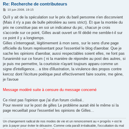
Re: Recherche de contributeurs
M
10 juin 2008, 19:15
e
s
Qu'il y ait de la spéculation sur le prix du baril personne n'en disconvient
s
(Mais il n'y a pas de bulle pétrolière au sens strict). Et que la montée du
a
g
prix ne constitue pas en soi un indicateur du pic, chacun je crois
e
s'accorde sur ce point, Gilles avait ouvert un fil dédié me semble-t-il sur
ce point il y a longtemps.
Gilles s'interrogeait, légitimement à mon sens, sur le sens d'une page
officielle du forum représentant pour l'essentiel le blog d'aerobar. Que je
sache les opinions d'aerobar, aussi respectables soient elles, ne font pas
l'unanimité sur ce forum ( ni la manière de répondre au post des autres, si
je puis me permettre, la courtoisie n'ayant toujours apparu comme un
signe d'intelligence... a titre d'illustration, la virulence des propos contre
kercoz dont l'écriture poétique peut effectivement faire sourire, me gène,
je l'avoue
Message modéré suite à censure du message concerné
Ce n'est pas l'opinion que j'ai d'un forum civilisé..
Pour revenir sur le post de gilles Le problème aurait été le même si la
page recueillait pour l'essentiel les opinions de Gilles...
Un changement radical de nos modes de vie et un renoncement au « progrès » est le
prix à payer pour éviter le désastre. Comme cela paraît irréalisable, l’occultation du mal