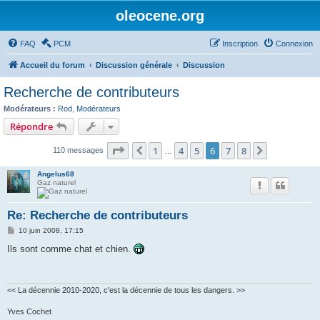
oleocene.org
FAQ
PCM
Inscription
Connexion
Accueil du forum
Discussion générale
Discussion
Recherche de contributeurs
Modérateurs :
Rod
,
Modérateurs
Répondre
Page
6
sur
8
1
4
5
6
7
8
Précédent
Suivant
110 messages
…
Angelus68
Gaz naturel
Re: Recherche de contributeurs
M
10 juin 2008, 17:15
e
s
Ils sont comme chat et chien.
s
a
g
e
<< La décennie 2010-2020, c'est la décennie de tous les dangers. >>
Yves Cochet