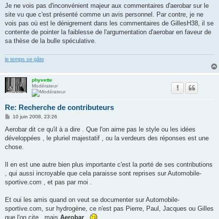
Je ne vois pas d'inconvénient majeur aux commentaires d'aerobar sur le
site vu que c'est présenté comme un avis personnel. Par contre, je ne
vois pas où est le dénigrement dans les commentaires de GillesH38, il se
contente de pointer la faiblesse de l'argumentation d'aerobar en faveur de
sa thèse de la bulle spéculative.
le temps se gâte
phyvette
Modérateur
Re: Recherche de contributeurs
M
10 juin 2008, 23:26
e
s
Aerobar dit ce qu'il à a dire . Que l'on aime pas le style ou les idées
s
développées , le pluriel majestatif , ou la verdeurs des réponses est une
a
g
chose.
e
Il en est une autre bien plus importante c'est la porté de ses contributions
, qui aussi incroyable que cela paraisse sont reprises sur Automobile-
sportive.com , et pas par moi .
Et oui les amis quand on veut se documenter sur Automobile-
sportive.com, sur hydrogène, ce n'est pas Pierre, Paul, Jacques ou Gilles
que l'on cite , mais
Aerobar
.