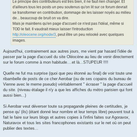
g
Le principe des contributeurs est très bien, il ne faut rien changer. Et
e
d'ailleurs tous les posts un peu soutenus qu'on lit sur ce forum devrait
se transformer en contribution, dommage de les laisser noyés au milieu
de... beaucoup de bruit on va dire.
Mais je maintiens qu'en page d'accueil ce n'est pas l'idéal, même si
TOD le fait. Il vaudrait mieux laisser l'introduction
http://oleocene.org/node/3
, peut être un peu relooké avec quelques
images.
Aujourd'hui, contrairement aux autres jours, me vient par hasard l'idée de
passer par la page d'accueil du site Oléocène au lieu de venir directement
sur le forum comme à mon habitude....et là...STUPEUR !!!!
Quelle ne fut ma surprise (quoi que peu étonné au final) de voir toute une
ribambelle de posts de ce cher Aerobar (ou de ses copains du bureau de
Vienne avec le meme pseudo) véritablement " écraser " la page d'accueil
du site. (niveau étalage il n'y a que les affiches du métro parisien qui font
aussi bien...)
Si Aerobar veut déverser toute sa propagande pleines de certitudes, je
pense qu' (ils) (étant donné leur nombre et leur temps libre) peuvent tout à
fait le faire sur leurs blogs et autres copies à l'infini faites sur Agoravox,
Naturavox et tous les sites francophones existants sur le net où on peut
publier des textes...