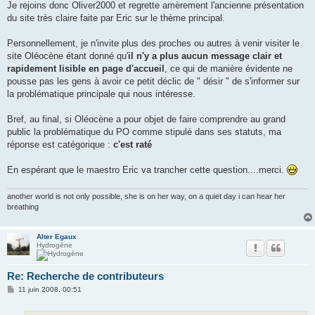
Je rejoins donc Oliver2000 et regrette amèrement l'ancienne présentation
du site très claire faite par Eric sur le thème principal.
Personnellement, je n'invite plus des proches ou autres à venir visiter le
site Oléocène étant donné qu'
il n'y a plus aucun message clair et
rapidement lisible
en page d'accueil
, ce qui de manière évidente ne
pousse pas les gens à avoir ce petit déclic de " désir " de s'informer sur
la problématique principale qui nous intéresse.
Bref, au final, si Oléocène a pour objet de faire comprendre au grand
public la problématique du PO comme stipulé dans ses statuts, ma
réponse est catégorique :
c'est raté
En espérant que le maestro Eric va trancher cette question....merci.
another world is not only possible, she is on her way, on a quiet day i can hear her
breathing
Alter Egaux
Hydrogène
Re: Recherche de contributeurs
M
11 juin 2008, 00:51
e
s
s