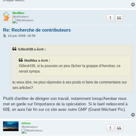
(Philippe Geluck)
MadMax
Modérateur
Re: Recherche de contributeurs
M
10 juin 2008, 18:59
e
s
s
GillesH38 a écrit :
a
g
e
MadMax a écrit :
GillesH38, si tu pouvais un peu lâcher la grappe d'Aerobar, ce
serait sympa.
tu veux dire, ne plus répondre à ses posts ni faire de commentaire sur
ses articles?
Plutôt d'arrêter de dénigrer son travail, notamment lorsqu'Aerobar nous
met en garde sur l'importance de la spéculation. Si le baril redescend à
60$, on aura l'air fin sur ce site avec notre GMP (Grand Méchant Pic).
tolosa
Modérateur