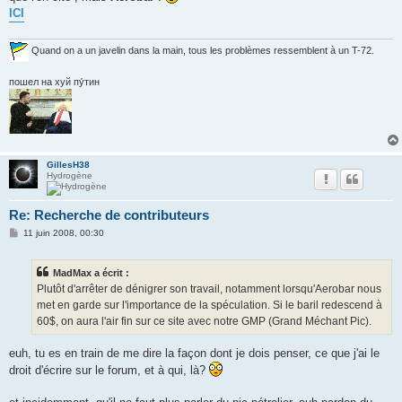
ICI
Quand on a un javelin dans la main, tous les problèmes ressemblent à un T-72.
пошел на хуй пу́тин
GillesH38
Hydrogène
Re: Recherche de contributeurs
M
11 juin 2008, 00:30
e
s
s
MadMax a écrit :
a
g
Plutôt d'arrêter de dénigrer son travail, notamment lorsqu'Aerobar nous
e
met en garde sur l'importance de la spéculation. Si le baril redescend à
60$, on aura l'air fin sur ce site avec notre GMP (Grand Méchant Pic).
euh, tu es en train de me dire la façon dont je dois penser, ce que j'ai le
droit d'écrire sur le forum, et à qui, là?