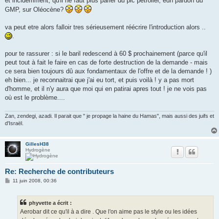
et incidemment, qu'il ne faut plus parler du pic pétrolier, euh pardon du
GMP, sur Oléocène?
va peut etre alors falloir tres sérieusement réécrire l'introduction alors ..
.
pour te rassurer : si le baril redescend à 60 $ prochainement (parce qu'il
peut tout à fait le faire en cas de forte destruction de la demande - mais
ce sera bien toujours dû aux fondamentaux de l'offre et de la demande ! )
eh bien... je reconnaitrai que j'ai eu tort, et puis voilà ! y a pas mort
d'homme, et il n'y aura que moi qui en patirai apres tout ! je ne vois pas
où est le problème....
Zan, zendegi, azadi. Il parait que " je propage la haine du Hamas", mais aussi des juifs et
d'Israël.
GillesH38
Hydrogène
Re: Recherche de contributeurs
M
11 juin 2008, 00:36
e
s
s
phyvette a écrit :
a
g
Aerobar dit ce qu'il à a dire . Que l'on aime pas le style ou les idées
e