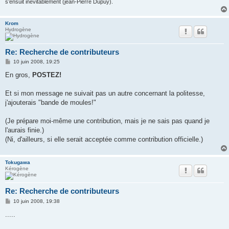
s’ensuit inévitablement (jean-Pierre Dupuy).
Krom
Hydrogène
Re: Recherche de contributeurs
M
10 juin 2008, 19:25
e
s
En gros,
POSTEZ!
s
a
g
Et si mon message ne suivait pas un autre concernant la politesse,
e
j'ajouterais "bande de moules!"
(Je prépare moi-même une contribution, mais je ne sais pas quand je
l'aurais finie.)
(Ni, d'ailleurs, si elle serait acceptée comme contribution officielle.)
Tokugawa
Kérogène
Re: Recherche de contributeurs
M
10 juin 2008, 19:38
e
s
.....
s
a